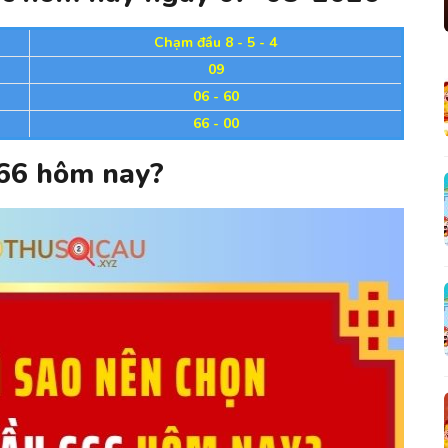
Chạm đầu 8 - 5 - 4
09
06 - 60
66 - 00
666 hôm nay?