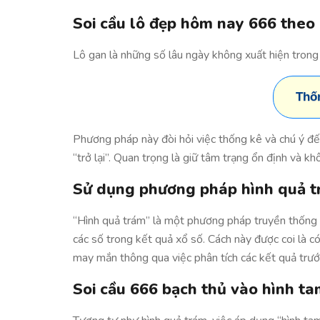
Soi cầu lô đẹp hôm nay 666 theo
Lô gan là những số lâu ngày không xuất hiện trong
Thốn
Phương pháp này đòi hỏi việc thống kê và chú ý đế
“trở lại”. Quan trọng là giữ tâm trạng ổn định và k
Sử dụng phương pháp hình quả tr
“Hình quả trám” là một phương pháp truyền thống t
các số trong kết quả xổ số. Cách này được coi là có
may mắn thông qua việc phân tích các kết quả trướ
Soi cầu 666 bạch thủ vào hình ta