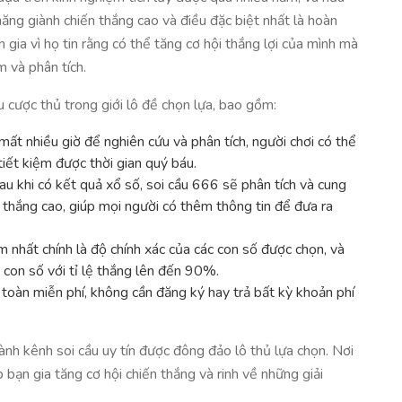
năng giành chiến thắng cao và điều đặc biệt nhất là hoàn
 gia vì họ tin rằng có thể tăng cơ hội thắng lợi của mình mà
m và phân tích.
 cược thủ trong giới lô đề chọn lựa, bao gồm:
 mất nhiều giờ để nghiên cứu và phân tích, người chơi có thể
tiết kiệm được thời gian quý báu.
 khi có kết quả xổ số, soi cầu 666 sẽ phân tích và cung
ệ thắng cao, giúp mọi người có thêm thông tin để đưa ra
 nhất chính là độ chính xác của các con số được chọn, và
con số với tỉ lệ thắng lên đến 90%.
toàn miễn phí, không cần đăng ký hay trả bất kỳ khoản phí
ành kênh soi cầu uy tín được đông đảo lô thủ lựa chọn. Nơi
bạn gia tăng cơ hội chiến thắng và rinh về những giải