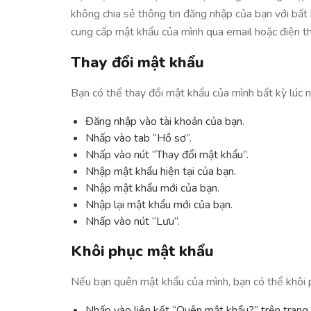
không chia sẻ thông tin đăng nhập của bạn với bất
cung cấp mật khẩu của mình qua email hoặc điện th
Thay đổi mật khẩu
Bạn có thể thay đổi mật khẩu của mình bất kỳ lúc 
Đăng nhập vào tài khoản của bạn.
Nhấp vào tab “Hồ sơ”.
Nhấp vào nút “Thay đổi mật khẩu”.
Nhập mật khẩu hiện tại của bạn.
Nhập mật khẩu mới của bạn.
Nhập lại mật khẩu mới của bạn.
Nhấp vào nút “Lưu”.
Khôi phục mật khẩu
Nếu bạn quên mật khẩu của mình, bạn có thể khôi 
Nhấp vào liên kết “Quên mật khẩu?” trên trang