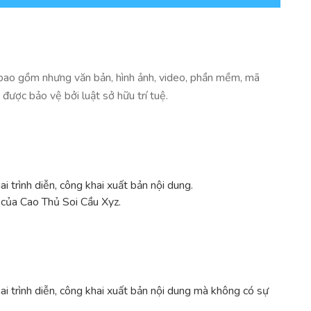
 bao gồm nhưng văn bản, hình ảnh, video, phần mềm, mã
ược bảo vệ bởi luật sở hữu trí tuệ.
ai trình diễn, công khai xuất bản nội dung.
ệ của Cao Thủ Soi Cầu Xyz.
hai trình diễn, công khai xuất bản nội dung mà không có sự