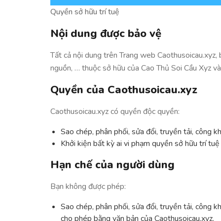
Quyền sở hữu trí tuệ
Nội dung được bảo vệ
Tất cả nội dung trên Trang web Caothusoicau.xyz,
nguồn, … thuộc sở hữu của Cao Thủ Soi Cầu Xyz và đ
Quyền của Caothusoicau.xyz
Caothusoicau.xyz có quyền độc quyền:
Sao chép, phân phối, sửa đổi, truyền tải, công kh
Khởi kiện bất kỳ ai vi phạm quyền sở hữu trí tu
Hạn chế của người dùng
Bạn không được phép:
Sao chép, phân phối, sửa đổi, truyền tải, công k
cho phép bằng văn bản của Caothusoicau.xyz.