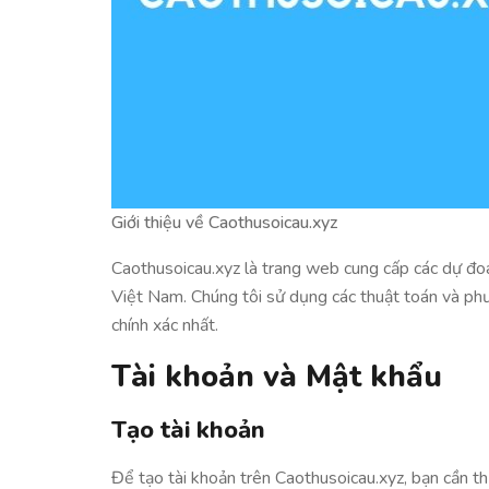
Giới thiệu về Caothusoicau.xyz
Caothusoicau.xyz là trang web cung cấp các dự đoán,
Việt Nam. Chúng tôi sử dụng các thuật toán và ph
chính xác nhất.
Tài khoản và Mật khẩu
Tạo tài khoản
Để tạo tài khoản trên Caothusoicau.xyz, bạn cần th