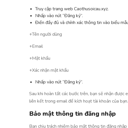
Truy cập trang web Caothusoicau.xyz.
Nhấp vào nút “Đăng ký”.
Điền đầy đủ và chính xác thông tin vào biểu mẫ
+Tên người dùng
+Email
+Mật khẩu
+Xác nhận mật khẩu
Nhấp vào nút “Đăng ký”.
Sau khi hoàn tất các bước trên, bạn sẽ nhận được 
liên kết trong email để kích hoạt tài khoản của bạn.
Bảo mật thông tin đăng nhập
Bạn chịu trách nhiệm bảo mật thông tin đăng nhập