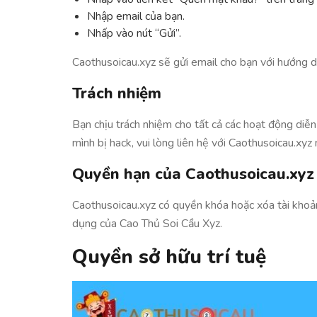
Nhập email của bạn.
Nhấp vào nút “Gửi”.
Caothusoicau.xyz sẽ gửi email cho bạn với hướng 
Trách nhiệm
Bạn chịu trách nhiệm cho tất cả các hoạt động diễn
mình bị hack, vui lòng liên hệ với Caothusoicau.xyz 
Quyền hạn của Caothusoicau.xyz
Caothusoicau.xyz có quyền khóa hoặc xóa tài khoả
dụng của Cao Thủ Soi Cầu Xyz.
Quyền sở hữu trí tuệ