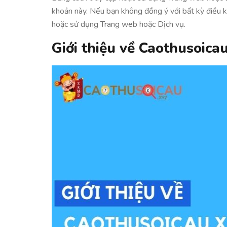
khoản này. Nếu bạn không đồng ý với bất kỳ điều k
hoặc sử dụng Trang web hoặc Dịch vụ.
Giới thiệu về Caothusoicau