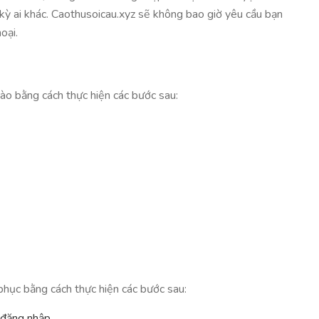
 kỳ ai khác. Caothusoicau.xyz sẽ không bao giờ yêu cầu bạn
oại.
nào bằng cách thực hiện các bước sau:
phục bằng cách thực hiện các bước sau:
 đăng nhập.