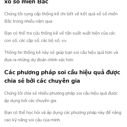
xổ số miền Bắc
Chúng tôi cung cấp thống kê chi tiết về kết quả xổ số miền
Bắc trong nhiều năm qua.
Bạn có thể tra cứu thống kê về tần suất xuất hiện của các
con số, các cặp số, các bộ số, v.v.
Thông tin thống kê này sẽ giúp bạn soi cầu hiệu quả hơn và
đưa ra những dự đoán chính xác hơn.
Các phương pháp soi cầu hiệu quả được
chia sẻ bởi các chuyên gia
Chúng tôi chia sẻ nhiều phương pháp soi cầu hiệu quả được
áp dụng bởi các chuyên gia.
Bạn có thể học hỏi và áp dụng các phương pháp này để nâng
cao kỹ năng soi cầu của mình.