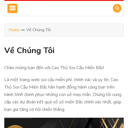
Home
Về Chúng Tôi
Về Chúng Tôi
Chào mừng bạn đến với Cao Thủ Soi Cầu Miền Bắc!
Là một trang web soi cầu miễn phí, chính xác và uy tín, Cao
Thủ Soi Cầu Miền Bắc hân hạnh đồng hành cùng bạn trên
hành trình chinh phục những con số may mắn. Chúng tôi cung
cấp các dự đoán kết quả xổ số miền Bắc chính xác nhất, giúp
bạn gia tăng cơ hội chiến thắng.