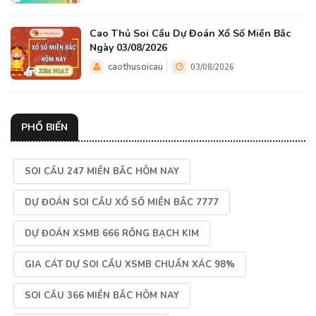
Cao Thủ Soi Cầu Dự Đoán Xổ Số Miền Bắc
Ngày 03/08/2026
caothusoicau
03/08/2026
PHỔ BIẾN
SOI CẦU 247 MIỀN BẮC HÔM NAY
DỰ ĐOÁN SOI CẦU XỔ SỐ MIỀN BẮC 7777
DỰ ĐOÁN XSMB 666 RỒNG BẠCH KIM
GIA CÁT DỰ SOI CẦU XSMB CHUẨN XÁC 98%
SOI CẦU 366 MIỀN BẮC HÔM NAY