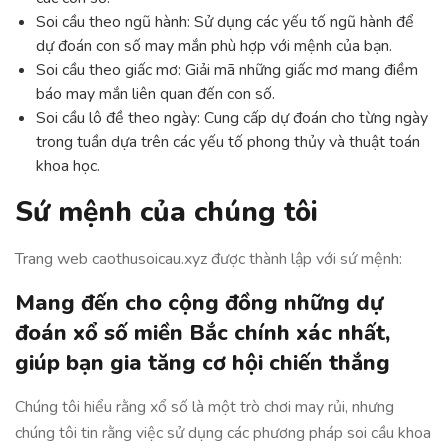
Soi cầu theo ngũ hành: Sử dụng các yếu tố ngũ hành để
dự đoán con số may mắn phù hợp với mệnh của bạn.
Soi cầu theo giấc mơ: Giải mã những giấc mơ mang điềm
báo may mắn liên quan đến con số.
Soi cầu lô đề theo ngày: Cung cấp dự đoán cho từng ngày
trong tuần dựa trên các yếu tố phong thủy và thuật toán
khoa học.
Sứ mệnh của chúng tôi
Trang web caothusoicau.xyz được thành lập với sứ mệnh:
Mang đến cho cộng đồng những dự
đoán xổ số miền Bắc chính xác nhất,
giúp bạn gia tăng cơ hội chiến thắng
Chúng tôi hiểu rằng xổ số là một trò chơi may rủi, nhưng
chúng tôi tin rằng việc sử dụng các phương pháp soi cầu khoa