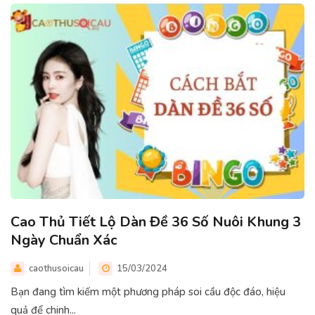
Cao Thủ Tiết Lộ Dàn Đề 36 Số Nuôi Khung 3
Ngày Chuẩn Xác
caothusoicau
15/03/2024
Bạn đang tìm kiếm một phương pháp soi cầu độc đáo, hiệu
quả để chinh...