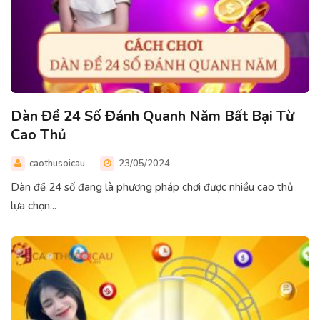
Dàn Đề 24 Số Đánh Quanh Năm Bất Bại Từ
Cao Thủ
caothusoicau
23/05/2024
Dàn đề 24 số đang là phương pháp chơi được nhiều cao thủ
lựa chọn...