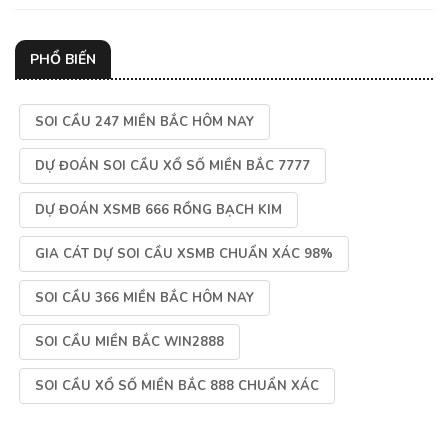
PHỔ BIẾN
SOI CẦU 247 MIỀN BẮC HÔM NAY
DỰ ĐOÁN SOI CẦU XỔ SỐ MIỀN BẮC 7777
DỰ ĐOÁN XSMB 666 RỒNG BẠCH KIM
GIA CÁT DỰ SOI CẦU XSMB CHUẨN XÁC 98%
SOI CẦU 366 MIỀN BẮC HÔM NAY
SOI CẦU MIỀN BẮC WIN2888
SOI CẦU XỔ SỐ MIỀN BẮC 888 CHUẨN XÁC