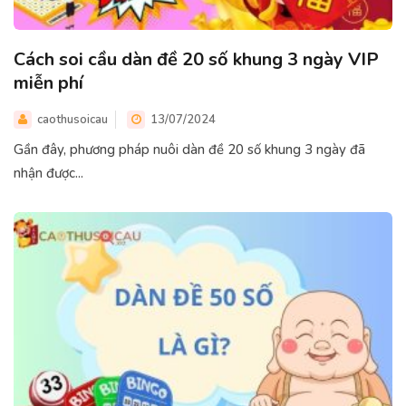
Cách soi cầu dàn đề 20 số khung 3 ngày VIP
miễn phí
caothusoicau
13/07/2024
Gần đây, phương pháp nuôi dàn đề 20 số khung 3 ngày đã
nhận được...