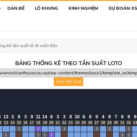
DÀN ĐỀ
LÔ KHUNG
KINH NGHIỆM
DỰ ĐOÁN X
g kê tần suất lô tô miền Bắc
BẢNG THỐNG KÊ THEO TẦN SUẤT LOTO
Xem Kết Quả
8
13
3
8
3
9
11
14
8
3
3
8
10
6
8
9
4
8
7
6
9
9
2
13
14
15
16
17
18
19
20
21
22
23
24
25
26
27
28
29
30
31
32
3
1
2
1
1
1
1
1
1
1
2
1
1