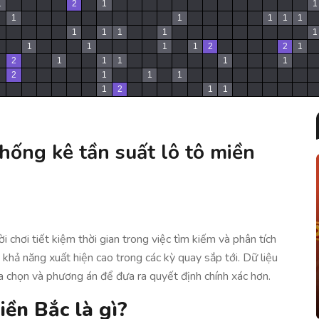
1
2
1
1
1
1
1
1
1
1
1
1
1
1
1
1
1
1
2
2
1
2
1
1
1
1
1
2
1
1
1
1
2
1
1
ống kê tần suất lô tô miền
 chơi tiết kiệm thời gian trong việc tìm kiếm và phân tích
 khả năng xuất hiện cao trong các kỳ quay sắp tới. Dữ liệu
a chọn và phương án để đưa ra quyết định chính xác hơn.
iền Bắc là gì?