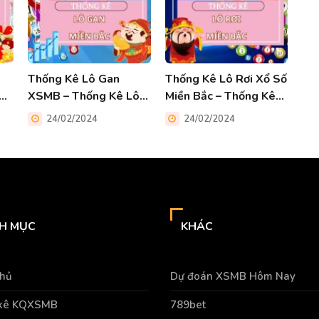
Thống Kê Lô Gan
Thống Kê Lô Rơi Xổ Số
Từ
XSMB – Thống Kê Lô
Miền Bắc – Thống Kê
z
Gan Miền Bắc Lâu
Cao Thủ Soi Cầu Xyz
24/02/2024
24/02/2024
Chưa Về
H MỤC
KHÁC
chủ
Dự đoán XSMB Hôm Nay
 kê KQXSMB
789bet