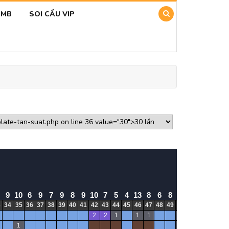
SMB
SOI CẦU VIP
9
10
6
9
7
9
8
9
10
7
5
4
13
8
6
8
12
6
12
10
1
3
34
35
36
37
38
39
40
41
42
43
44
45
46
47
48
49
50
51
52
53
5
2
2
1
1
1
1
1
1
2
1