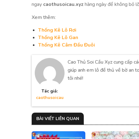
ngay
caothusoicau.xyz
hàng ngày để không bỏ lỡ 
Xem thêm:
Thống Kê Lô Rơi
Thống Kê Lô Gan
Thống Kê Câm Đầu Đuôi
Cao Thủ Soi Cầu Xyz cung cấp cá
giúp anh em lô đề thủ về bờ an t
tôi nhé!
Tác giả:
caothusoicau
BÀI VIẾT LIÊN QUAN