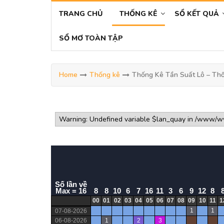
TRANG CHỦ
THỐNG KÊ
SỔ KẾT QUẢ
SỔ MƠ TOÀN TẬP
Home
Thống kê
Thống Kê Tần Suất Lô – Thốn
Số lần về
Max = 16
8
8
10
6
7
16
11
3
6
9
12
8
00
01
02
03
04
05
06
07
08
09
10
11
1
1
1
07-08-2026
06-08-2026
1
2
3