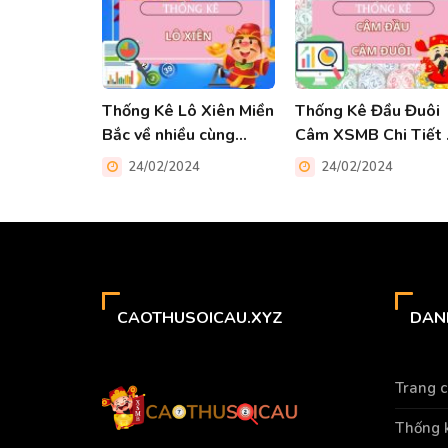
Thống Kê Lô Xiên Miền
Thống Kê Đầu Đuôi
Bắc về nhiều cùng
Câm XSMB Chi Tiết 
Caothusoicau
Cao Thủ Soi Cầu Xy
24/02/2024
24/02/2024
CAOTHUSOICAU.XYZ
DAN
Trang 
Thống