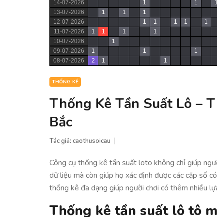
14-07-2026
1
1
13-07-2026
1
1
1
12-07-2026
1
1
1
1
1
11-07-2026
1
1
1
1
10-07-2026
1
09-07-2026
1
1
1
08-07-2026
2
1
1
THỐNG KÊ
Thống Kê Tần Suất Lô – Th
Bắc
Tác giả:
caothusoicau
Công cụ thống kê tần suất loto không chỉ giúp người
dữ liệu mà còn giúp họ xác định được các cặp số có
thống kê đa dạng giúp người chơi có thêm nhiều lự
Thống kê tần suất lô tô m