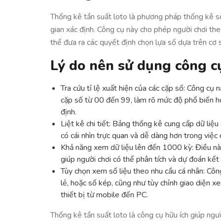
Thống kê tần suất loto là phương pháp thống kê số
gian xác định. Công cụ này cho phép người chơi theo
thể đưa ra các quyết định chọn lựa số dựa trên cơ
Lý do nên sử dụng công c
Tra cứu tỉ lệ xuất hiện của các cặp số: Công cụ n
cặp số từ 00 đến 99, làm rõ mức độ phổ biến h
định.
Liệt kê chi tiết: Bảng thống kê cung cấp dữ liệu 
có cái nhìn trực quan và dễ dàng hơn trong việc 
Khả năng xem dữ liệu lên đến 1000 kỳ: Điều này
giúp người chơi có thể phân tích và dự đoán kết
Tùy chọn xem số liệu theo nhu cầu cá nhân: Công
lẻ, hoặc số kép, cũng như tùy chỉnh giao diện x
thiết bị từ mobile đến PC.
Thống kê tần suất loto là công cụ hữu ích giúp ngư