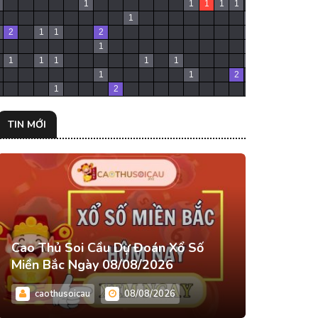
1
1
1
1
1
1
1
1
2
1
1
2
1
1
1
1
1
1
1
1
1
1
1
1
1
1
2
1
2
TIN MỚI
Cao Thủ Soi Cầu Dự Đoán Xổ Số
Miền Bắc Ngày 08/08/2026
caothusoicau
08/08/2026