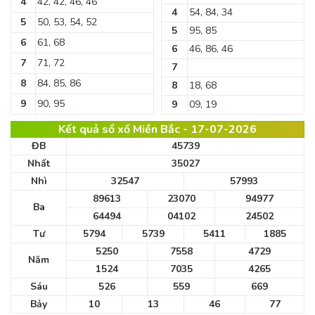
4
42, 42, 46, 46
4
54, 84, 34
5
50, 53, 54, 52
5
95, 85
6
61, 68
6
46, 86, 46
7
71, 72
7
8
84, 85, 86
8
18, 68
9
90, 95
9
09, 19
Kết quả sổ xố Miền Bắc - 17-07-2026
ĐB
45739
Nhất
35027
Nhì
32547
57993
89613
23070
94977
Ba
64494
04102
24502
Tư
5794
5739
5411
1885
5250
7558
4729
Năm
1524
7035
4265
Sáu
526
559
669
Bảy
10
13
46
77