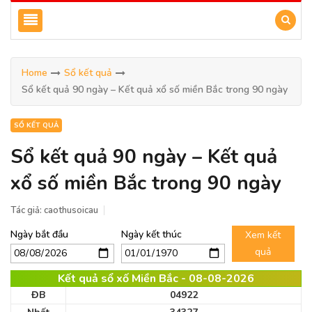
Home
Sổ kết quả
Sổ kết quả 90 ngày – Kết quả xổ số miền Bắc trong 90 ngày
SỔ KẾT QUẢ
Sổ kết quả 90 ngày – Kết quả
xổ số miền Bắc trong 90 ngày
Tác giả:
caothusoicau
Ngày bắt đầu
Ngày kết thúc
Xem kết
quả
Kết quả sổ xố Miền Bắc - 08-08-2026
ĐB
04922