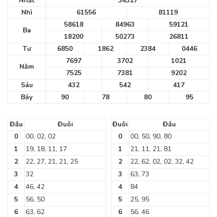
Nhất
34327
Nhì
61556
81119
58618
84963
59121
Ba
18200
50273
26811
Tư
6850
1862
2384
0446
7697
3702
1021
Năm
7525
7381
9202
Sáu
432
542
417
Bảy
90
78
80
95
Đầu
Đuôi
Đuôi
Đầu
0
00, 02, 02
0
00, 50, 90, 80
1
19, 18, 11, 17
1
21, 11, 21, 81
2
22, 27, 21, 21, 25
2
22, 62, 02, 02, 32, 42
3
32
3
63, 73
4
46, 42
4
84
5
56, 50
5
25, 95
6
63, 62
6
56, 46