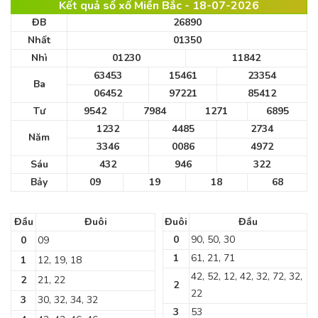
Kết quả sổ xố Miền Bắc - 18-07-2026
ĐB
26890
Nhất
01350
Nhì
01230
11842
63453
15461
23354
Ba
06452
97221
85412
Tư
9542
7984
1271
6895
1232
4485
2734
Năm
3346
0086
4972
Sáu
432
946
322
Bảy
09
19
18
68
Đầu
Đuôi
Đuôi
Đầu
0
90, 50, 30
0
09
1
61, 21, 71
1
12, 19, 18
42, 52, 12, 42, 32, 72, 32,
2
21, 22
2
22
3
30, 32, 34, 32
3
53