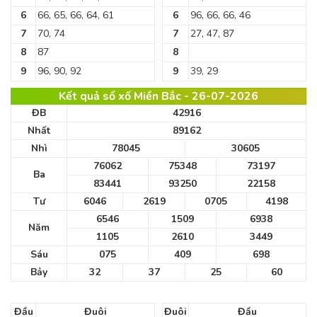
6
66, 65, 66, 64, 61
6
96, 66, 66, 46
7
70, 74
7
27, 47, 87
8
87
8
9
96, 90, 92
9
39, 29
Kết quả sổ xố Miền Bắc - 26-07-2026
ĐB
42916
Nhất
89162
Nhì
78045
30605
76062
75348
73197
Ba
83441
93250
22158
Tư
6046
2619
0705
4198
6546
1509
6938
Năm
1105
2610
3449
Sáu
075
409
698
Bảy
32
37
25
60
Đầu
Đuôi
Đuôi
Đầu