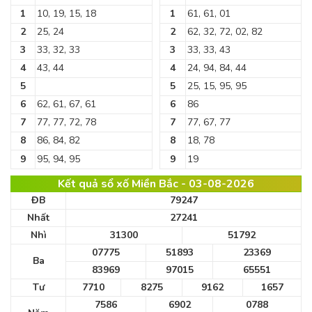
1
10, 19, 15, 18
1
61, 61, 01
2
25, 24
2
62, 32, 72, 02, 82
3
33, 32, 33
3
33, 33, 43
4
43, 44
4
24, 94, 84, 44
5
5
25, 15, 95, 95
6
62, 61, 67, 61
6
86
7
77, 77, 72, 78
7
77, 67, 77
8
86, 84, 82
8
18, 78
9
95, 94, 95
9
19
Kết quả sổ xố Miền Bắc - 03-08-2026
ĐB
79247
Nhất
27241
Nhì
31300
51792
07775
51893
23369
Ba
83969
97015
65551
Tư
7710
8275
9162
1657
7586
6902
0788