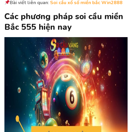
Bài viết liên quan
:
Soi cầu xổ số miền bắc Win2888
Các phương pháp soi cầu miền
Bắc 555 hiện nay