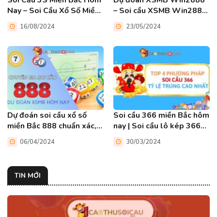
Soi Cầu 3S Miền Bắc Hôm
Dự đoán XSMB Win2888
Nay – Soi Cầu Xổ Số Miền
– Soi cầu XSMB Win2888
Bắc 3S
hôm nay
16/08/2024
23/05/2024
Dự đoán soi cầu xổ số
Soi cầu 366 miền Bắc hôm
miền Bắc 888 chuẩn xác,
nay | Soi cầu lô kép 366
miễn phí hôm nay
miễn phí
06/04/2024
30/03/2024
TIN MỚI