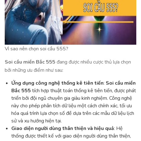
Vì sao nên chọn soi cầu 555?
Soi cầu miền Bắc 555
đang được nhiều cược thủ lựa chọn
bởi những ưu điểm như sau:
Ứng dụng công nghệ thống kê tiên tiến
:
Soi cầu miền
Bắc 555
tích hợp thuật toán thống kê tiên tiến, được phát
triển bởi đội ngũ chuyên gia giàu kinh nghiệm. Công nghệ
này cho phép phân tích dữ liệu một cách chính xác, tối ưu
hóa quá trình lựa chọn số đề dựa trên các mẫu dữ liệu lịch
sử và xu hướng hiện tại.
Giao diện người dùng thân thiện và hiệu quả
: Hệ
thống được thiết kế với giao diện người dùng thân thiện,