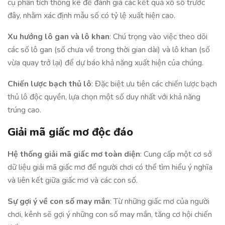
cụ phân tích thống kê để đánh giá các kết quả xổ số trước
đây, nhằm xác định mẫu số có tỷ lệ xuất hiện cao.
Xu hướng lô gan và lô khan
: Chú trọng vào việc theo dõi
các số lô gan (số chưa về trong thời gian dài) và lô khan (số
vừa quay trở lại) để dự báo khả năng xuất hiện của chúng.
Chiến lược bạch thủ lô
: Đặc biệt ưu tiên các chiến lược bạch
thủ lô độc quyền, lựa chọn một số duy nhất với khả năng
trúng cao.
Giải mã giấc mơ độc đáo
Hệ thống giải mã giấc mơ toàn diện
: Cung cấp một cơ sở
dữ liệu giải mã giấc mơ để người chơi có thể tìm hiểu ý nghĩa
và liên kết giữa giấc mơ và các con số.
Sự gợi ý về con số may mắn
: Từ những giấc mơ của người
chơi, kênh sẽ gợi ý những con số may mắn, tăng cơ hội chiến