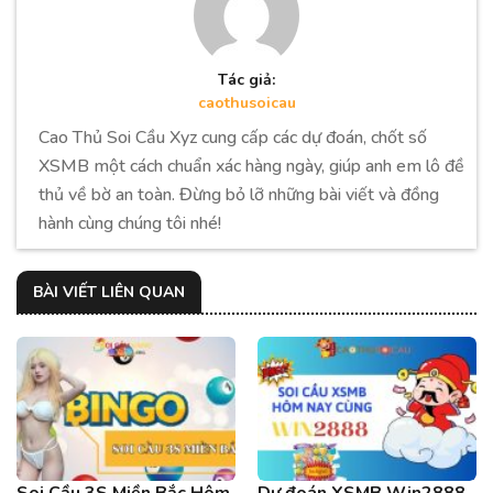
Tác giả:
caothusoicau
Cao Thủ Soi Cầu Xyz cung cấp các dự đoán, chốt số
XSMB một cách chuẩn xác hàng ngày, giúp anh em lô đề
thủ về bờ an toàn. Đừng bỏ lỡ những bài viết và đồng
hành cùng chúng tôi nhé!
BÀI VIẾT LIÊN QUAN