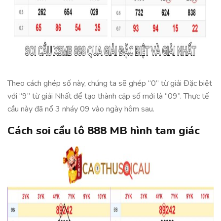
Theo cách ghép số này, chúng ta sẽ ghép “0” từ giải Đặc biệt
với “9” từ giải Nhất để tạo thành cặp số mới là “09”. Thực tế
cầu này đã nổ 3 nháy 09 vào ngày hôm sau.
Cách soi cầu lô 888 MB hình tam giác