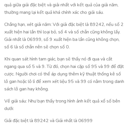
quả giữa giải đặc biệt và giải nhất với kết quả của giải năm,
thường mang lại kết quả khá chính xác cho giải sáu.
Chẳng hạn, xét giải năm: Với giải đặc biệt là 89242, nếu số 2
xuất hiện hai lần thì loại bỏ, số 4 và số chẵn cũng không lấy.
Giải nhất là 06999, số 9 xuất hiện ba lần cũng không chọn,
số 6 là số chẵn nên sẽ chọn số 0.
Khi quan sát hình tam giác, bạn sẽ thấy nó đi qua và cắt
ngang qua số 5 và 9. Từ đó, chọn hai cặp số 95 và 99 để đặt
cược. Người chơi có thể áp dụng thêm kỹ thuật thống kê số
lô gan hoặc lô lì để xem xét liệu 95 và 99 có nằm trong danh
sách lô gan hay không.
Về giải sáu: Như bạn thấy trong hình ảnh kết quả xổ số bên
dưới:
Giải đặc biệt là 89242 và Giải nhất là 06999