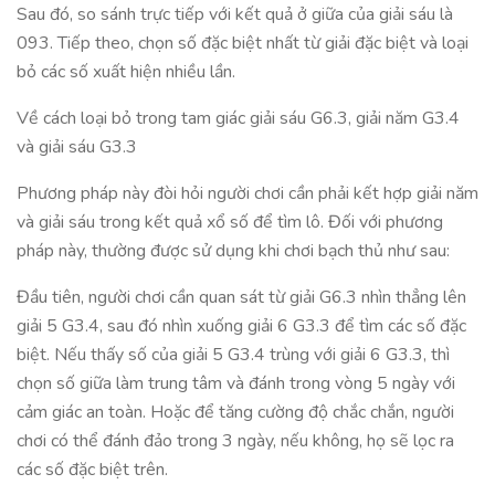
Sau đó, so sánh trực tiếp với kết quả ở giữa của giải sáu là
093. Tiếp theo, chọn số đặc biệt nhất từ giải đặc biệt và loại
bỏ các số xuất hiện nhiều lần.
Về cách loại bỏ trong tam giác giải sáu G6.3, giải năm G3.4
và giải sáu G3.3
Phương pháp này đòi hỏi người chơi cần phải kết hợp giải năm
và giải sáu trong kết quả xổ số để tìm lô. Đối với phương
pháp này, thường được sử dụng khi chơi bạch thủ như sau:
Đầu tiên, người chơi cần quan sát từ giải G6.3 nhìn thẳng lên
giải 5 G3.4, sau đó nhìn xuống giải 6 G3.3 để tìm các số đặc
biệt. Nếu thấy số của giải 5 G3.4 trùng với giải 6 G3.3, thì
chọn số giữa làm trung tâm và đánh trong vòng 5 ngày với
cảm giác an toàn. Hoặc để tăng cường độ chắc chắn, người
chơi có thể đánh đảo trong 3 ngày, nếu không, họ sẽ lọc ra
các số đặc biệt trên.