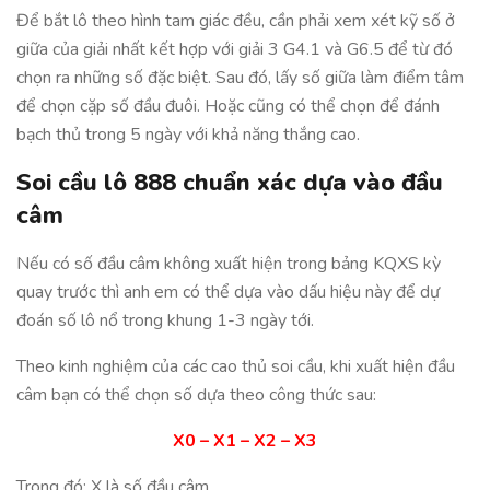
Để bắt lô theo hình tam giác đều, cần phải xem xét kỹ số ở
giữa của giải nhất kết hợp với giải 3 G4.1 và G6.5 để từ đó
chọn ra những số đặc biệt. Sau đó, lấy số giữa làm điểm tâm
để chọn cặp số đầu đuôi. Hoặc cũng có thể chọn để đánh
bạch thủ trong 5 ngày với khả năng thắng cao.
Soi cầu lô 888 chuẩn xác dựa vào đầu
câm
Nếu có số đầu câm không xuất hiện trong bảng KQXS kỳ
quay trước thì anh em có thể dựa vào dấu hiệu này để dự
đoán số lô nổ trong khung 1-3 ngày tới.
Theo kinh nghiệm của các cao thủ soi cầu, khi xuất hiện đầu
câm bạn có thể chọn số dựa theo công thức sau:
X0 – X1 – X2 – X3
Trong đó: X là số đầu câm.