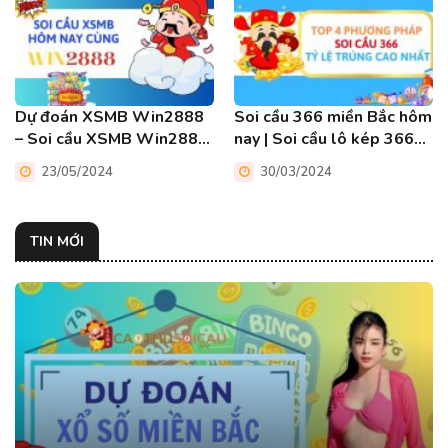
Dự đoán XSMB Win2888
Soi cầu 366 miền Bắc hôm
– Soi cầu XSMB Win2888
nay | Soi cầu lô kép 366
hôm nay
miễn phí
23/05/2024
30/03/2024
TIN MỚI