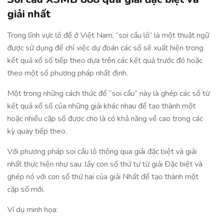
giải nhất
Trong lĩnh vực lô đề ở Việt Nam, “soi cầu lô” là một thuật ngữ
được sử dụng để chỉ việc dự đoán các số sẽ xuất hiện trong
kết quả xổ số tiếp theo dựa trên các kết quả trước đó hoặc
theo một số phương pháp nhất định.
Một trong những cách thức để “soi cầu” này là ghép các số từ
kết quả xổ số của những giải khác nhau để tạo thành một
hoặc nhiều cặp số được cho là có khả năng về cao trong các
kỳ quay tiếp theo.
Với phương pháp soi cầu lô thông qua giải đặc biệt và giải
nhất thực hiện như sau: lấy con số thứ tư từ giải Đặc biệt và
ghép nó với con số thứ hai của giải Nhất để tạo thành một
cặp số mới.
Ví dụ minh họa: