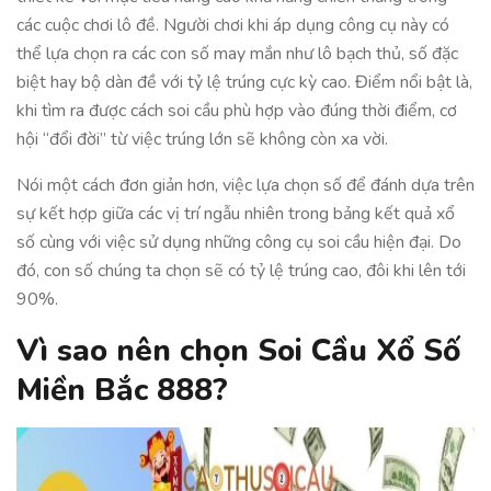
các cuộc chơi lô đề. Người chơi khi áp dụng công cụ này có
thể lựa chọn ra các con số may mắn như lô bạch thủ, số đặc
biệt hay bộ dàn đề với tỷ lệ trúng cực kỳ cao. Điểm nổi bật là,
khi tìm ra được cách soi cầu phù hợp vào đúng thời điểm, cơ
hội “đổi đời” từ việc trúng lớn sẽ không còn xa vời.
Nói một cách đơn giản hơn, việc lựa chọn số để đánh dựa trên
sự kết hợp giữa các vị trí ngẫu nhiên trong bảng kết quả xổ
số cùng với việc sử dụng những công cụ soi cầu hiện đại. Do
đó, con số chúng ta chọn sẽ có tỷ lệ trúng cao, đôi khi lên tới
90%.
Vì sao nên chọn Soi Cầu Xổ Số
Miền Bắc 888?