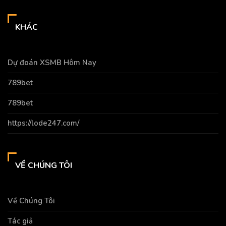
KHÁC
Dự đoán XSMB Hôm Nay
789bet
789bet
https://lode247.com/
VỀ CHÚNG TÔI
Về Chúng Tôi
Tác giả