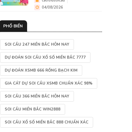
caothusoicau
04/08/2026
PHỔ BIẾN
SOI CẦU 247 MIỀN BẮC HÔM NAY
DỰ ĐOÁN SOI CẦU XỔ SỐ MIỀN BẮC 7777
DỰ ĐOÁN XSMB 666 RỒNG BẠCH KIM
GIA CÁT DỰ SOI CẦU XSMB CHUẨN XÁC 98%
SOI CẦU 366 MIỀN BẮC HÔM NAY
SOI CẦU MIỀN BẮC WIN2888
SOI CẦU XỔ SỐ MIỀN BẮC 888 CHUẨN XÁC