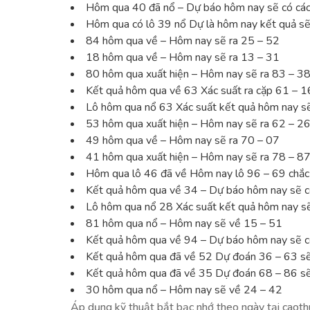
Hôm qua 40 đã nổ – Dự báo hôm nay sẽ có các
Hôm qua có lô 39 nổ Dự là hôm nay kết quả sẽ
84 hôm qua về – Hôm nay sẽ ra 25 – 52
18 hôm qua về – Hôm nay sẽ ra 13 – 31
80 hôm qua xuất hiện – Hôm nay sẽ ra 83 – 3
Kết quả hôm qua về 63 Xác suất ra cặp 61 – 1
Lô hôm qua nổ 63 Xác suất kết quả hôm nay s
53 hôm qua xuất hiện – Hôm nay sẽ ra 62 – 2
49 hôm qua về – Hôm nay sẽ ra 70 – 07
41 hôm qua xuất hiện – Hôm nay sẽ ra 78 – 8
Hôm qua lô 46 đã về Hôm nay lô 96 – 69 chắc
Kết quả hôm qua về 34 – Dự báo hôm nay sẽ c
Lô hôm qua nổ 28 Xác suất kết quả hôm nay s
81 hôm qua nổ – Hôm nay sẽ về 15 – 51
Kết quả hôm qua về 94 – Dự báo hôm nay sẽ c
Kết quả hôm qua đã về 52 Dự đoán 36 – 63 sẽ
Kết quả hôm qua đã về 35 Dự đoán 68 – 86 sẽ
30 hôm qua nổ – Hôm nay sẽ về 24 – 42
Áp dụng kỹ thuật bắt bạc nhớ theo ngày tại caoth