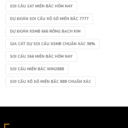
SOI CẦU 247 MIỀN BẮC HÔM NAY
DỰ ĐOÁN SOI CẦU XỔ SỐ MIỀN BẮC 7777
DỰ ĐOÁN XSMB 666 RỒNG BẠCH KIM
GIA CÁT DỰ SOI CẦU XSMB CHUẨN XÁC 98%
SOI CẦU 366 MIỀN BẮC HÔM NAY
SOI CẦU MIỀN BẮC WIN2888
SOI CẦU XỔ SỐ MIỀN BẮC 888 CHUẨN XÁC