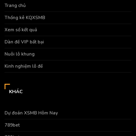
Trang chủ
Thống kê KQXSMB
Xem sổ kết quả
Dàn đề VIP bất bại
Nuôi lô khung
Kinh nghiệm lô đề
KHÁC
Dự đoán XSMB Hôm Nay
789bet