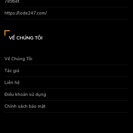
789bet
https://lode247.com/
VỀ CHÚNG TÔI
Về Chúng Tôi
Tác giả
Liên hệ
Điều khoản sử dụng
Chính sách bảo mật
Tự hào là điểm đến giải trí hàng đầu:
SHBET
SHBET