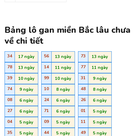
Bảng lô gan miền Bắc lâu chưa
về chi tiết
34
56
73
17 ngày
13 ngày
13 ngày
78
14
77
13 ngày
11 ngày
11 ngày
39
99
31
10 ngày
10 ngày
9 ngày
74
10
48
9 ngày
8 ngày
8 ngày
08
24
26
6 ngày
6 ngày
6 ngày
27
71
01
6 ngày
6 ngày
5 ngày
04
09
11
5 ngày
5 ngày
5 ngày
35
44
49
5 ngày
5 ngày
5 ngày