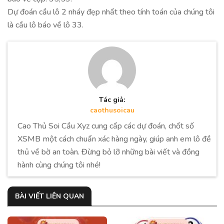
Dự đoán cầu lô 2 nháy đẹp nhất theo tính toán của chúng tôi
là cầu lô báo về lô 33.
Tác giả:
caothusoicau
Cao Thủ Soi Cầu Xyz cung cấp các dự đoán, chốt số
XSMB một cách chuẩn xác hàng ngày, giúp anh em lô đề
thủ về bờ an toàn. Đừng bỏ lỡ những bài viết và đồng
hành cùng chúng tôi nhé!
BÀI VIẾT LIÊN QUAN