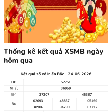
Thống kê kết quả XSMB ngày
hôm qua
Kết quả sổ xố Miền Bắc – 24-06-2026
ĐB
52751
Nhất
36959
Nhì
37307
45367
02693
48857
05169
Ba
38906
94790
63712