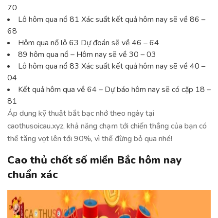
70
Lô hôm qua nổ 81 Xác suất kết quả hôm nay sẽ về 86 –
68
Hôm qua nổ lô 63 Dự đoán sẽ về 46 – 64
89 hôm qua nổ – Hôm nay sẽ về 30 – 03
Lô hôm qua nổ 83 Xác suất kết quả hôm nay sẽ về 40 –
04
Kết quả hôm qua về 64 – Dự báo hôm nay sẽ có cặp 18 –
81
Áp dụng kỹ thuật bắt bạc nhớ theo ngày tại
caothusoicau.xyz, khả năng chạm tới chiến thắng của bạn có
thể tăng vọt lên tới 90%, vì thế đừng bỏ qua nhé!
Cao thủ chốt số miền Bắc hôm nay
chuẩn xác