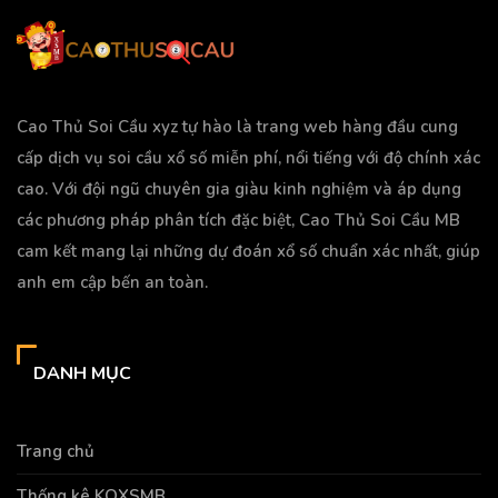
Cao Thủ Soi Cầu xyz tự hào là trang web hàng đầu cung
cấp dịch vụ soi cầu xổ số miễn phí, nổi tiếng với độ chính xác
cao. Với đội ngũ chuyên gia giàu kinh nghiệm và áp dụng
các phương pháp phân tích đặc biệt, Cao Thủ Soi Cầu MB
cam kết mang lại những dự đoán xổ số chuẩn xác nhất, giúp
anh em cập bến an toàn.
DANH MỤC
Trang chủ
Thống kê KQXSMB