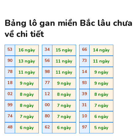
Bảng lô gan miền Bắc lâu chưa
về chi tiết
53
34
66
16 ngày
15 ngày
14 ngày
90
56
73
13 ngày
11 ngày
11 ngày
78
98
14
11 ngày
11 ngày
9 ngày
18
77
93
9 ngày
9 ngày
9 ngày
02
12
39
8 ngày
8 ngày
8 ngày
99
00
31
8 ngày
7 ngày
7 ngày
74
80
10
7 ngày
7 ngày
6 ngày
48
62
97
6 ngày
6 ngày
5 ngày