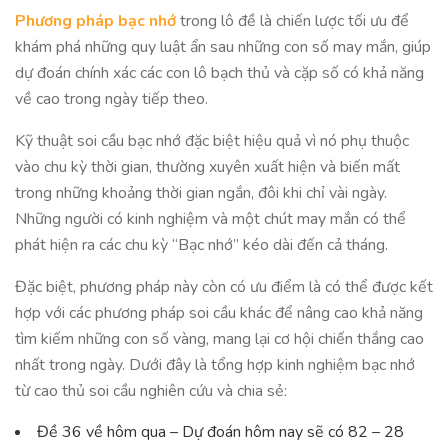
Phương pháp bạc nhớ
trong lô đề là chiến lược tối ưu để
khám phá những quy luật ẩn sau những con số may mắn, giúp
dự đoán chính xác các con lô bạch thủ và cặp số có khả năng
về cao trong ngày tiếp theo.
Kỹ thuật soi cầu bạc nhớ đặc biệt hiệu quả vì nó phụ thuộc
vào chu kỳ thời gian, thường xuyên xuất hiện và biến mất
trong những khoảng thời gian ngắn, đôi khi chỉ vài ngày.
Những người có kinh nghiệm và một chút may mắn có thể
phát hiện ra các chu kỳ “Bạc nhớ” kéo dài đến cả tháng.
Đặc biệt, phương pháp này còn có ưu điểm là có thể được kết
hợp với các phương pháp soi cầu khác để nâng cao khả năng
tìm kiếm những con số vàng, mang lại cơ hội chiến thắng cao
nhất trong ngày. Dưới đây là tổng hợp kinh nghiệm bạc nhớ
từ cao thủ soi cầu nghiên cứu và chia sẻ:
Đề 36 về hôm qua – Dự đoán hôm nay sẽ có 82 – 28