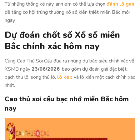
Từ những thống kê này, anh em có thể lựa chọn
đánh lô gan
để tăng cơ hội trúng thưởng xổ số kiến thiết miền Bắc mỗi
ngày.
Dự đoán chốt số Xổ số miền
Bắc chính xác hôm nay
Cùng Cao Thủ Soi Cầu đưa ra những dự báo siêu chính xác về
XSMB ngày
23/06/2026
, bao gồm dự đoán giải đặc biệt,
bạch thủ lô, song thủ lô,
lô kép
và lô xiên một cách chính xác
nhất.
Cao thủ soi cầu bạc nhớ miền Bắc hôm
nay