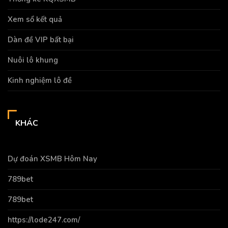
Xem sổ kết quả
Dàn đề VIP bất bại
Nuôi lô khung
Kinh nghiệm lô đề
KHÁC
Dự đoán XSMB Hôm Nay
789bet
789bet
https://lode247.com/