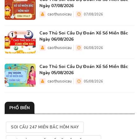
Ngày 07/08/2026
caothusoicau
07/08/2026
Cao Thủ Soi Cầu Dự Đoán Xổ Số Miền Bắc
Ngày 06/08/2026
caothusoicau
06/08/2026
Cao Thủ Soi Cầu Dự Đoán Xổ Số Miền Bắc
Ngày 05/08/2026
caothusoicau
05/08/2026
PHỔ BIẾN
SOI CẦU 247 MIỀN BẮC HÔM NAY