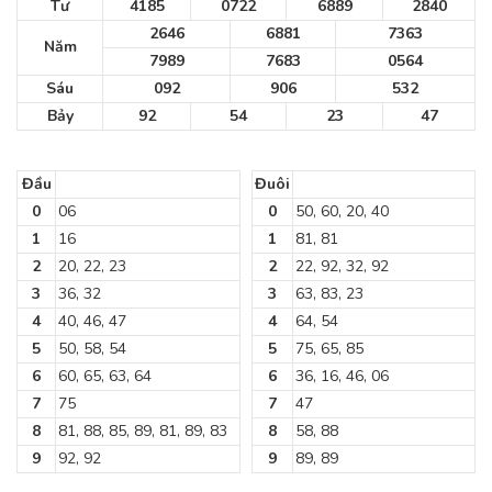
Tư
4185
0722
6889
2840
2646
6881
7363
Năm
7989
7683
0564
Sáu
092
906
532
Bảy
92
54
23
47
Đầu
Đuôi
0
06
0
50, 60, 20, 40
1
16
1
81, 81
2
20, 22, 23
2
22, 92, 32, 92
3
36, 32
3
63, 83, 23
4
40, 46, 47
4
64, 54
5
50, 58, 54
5
75, 65, 85
6
60, 65, 63, 64
6
36, 16, 46, 06
7
75
7
47
8
81, 88, 85, 89, 81, 89, 83
8
58, 88
9
92, 92
9
89, 89