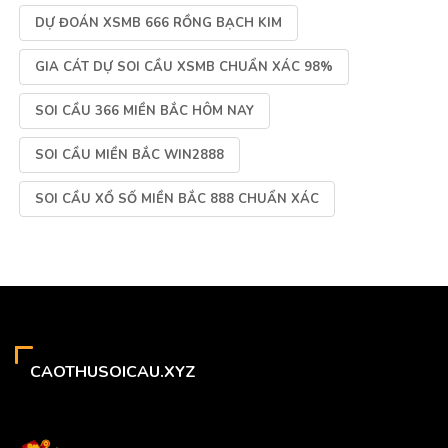
DỰ ĐOÁN XSMB 666 RỒNG BẠCH KIM
GIA CÁT DỰ SOI CẦU XSMB CHUẨN XÁC 98%
SOI CẦU 366 MIỀN BẮC HÔM NAY
SOI CẦU MIỀN BẮC WIN2888
SOI CẦU XỔ SỐ MIỀN BẮC 888 CHUẨN XÁC
CAOTHUSOICAU.XYZ