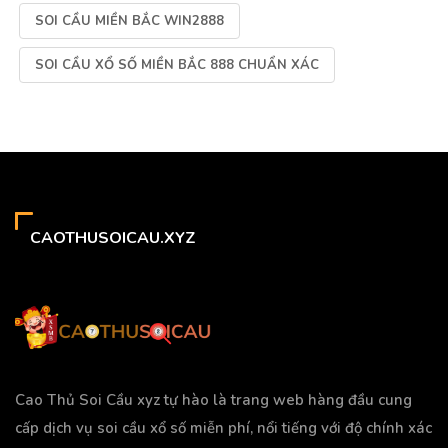
SOI CẦU MIỀN BẮC WIN2888
SOI CẦU XỔ SỐ MIỀN BẮC 888 CHUẨN XÁC
CAOTHUSOICAU.XYZ
Cao Thủ Soi Cầu xyz tự hào là trang web hàng đầu cung
cấp dịch vụ soi cầu xổ số miễn phí, nổi tiếng với độ chính xác