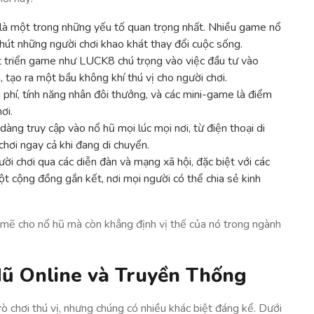
 là một trong những yếu tố quan trọng nhất. Nhiều game nổ
 hút những người chơi khao khát thay đổi cuộc sống.
t triển game như LUCK8 chú trọng vào việc đầu tư vào
tạo ra một bầu không khí thú vị cho người chơi.
 phí, tính năng nhân đôi thưởng, và các mini-game là điểm
ơi.
dàng truy cập vào nổ hũ mọi lúc mọi nơi, từ điện thoại di
hơi ngay cả khi đang di chuyển.
ười chơi qua các diễn đàn và mạng xã hội, đặc biệt với các
t cộng đồng gắn kết, nơi mọi người có thể chia sẻ kinh
mẽ cho nổ hũ mà còn khẳng định vị thế của nó trong ngành
Hũ Online và Truyền Thống
ò chơi thú vị, nhưng chúng có nhiều khác biệt đáng kể. Dưới