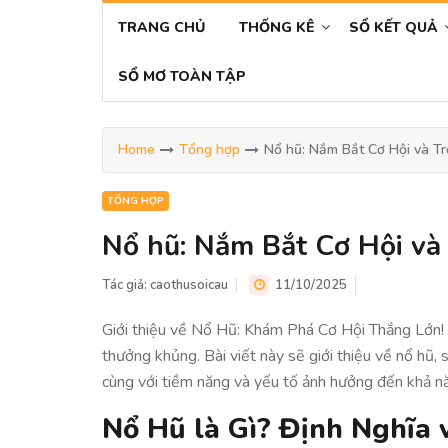
TRANG CHỦ
THỐNG KÊ
SỔ KẾT QUẢ
SỔ MƠ TOÀN TẬP
Home
Tổng hợp
Nổ hũ: Nắm Bắt Cơ Hội và T
TỔNG HỢP
Nổ hũ: Nắm Bắt Cơ Hội và
Tác giả:
caothusoicau
11/10/2025
Giới thiệu về Nổ Hũ: Khám Phá Cơ Hội Thắng Lớn!
thưởng khủng. Bài viết này sẽ giới thiệu về nổ hũ, 
cùng với tiềm năng và yếu tố ảnh hưởng đến khả n
Nổ Hũ là Gì? Định Nghĩa 