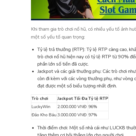
Khi tham gia trò chơi nổ hũ, có nhiều yếu tố ảnh h
một số yếu tố quan trọng:
Tỷ lệ trả thưởng (RTP)
: Tỷ lệ RTP càng cao, kh
trò chơi nổ hũ hiện nay có tỷ lệ RTP từ 90% đế
phần lớn số tiền đã cược.
Jackpot và các giải thưởng phụ
: Các trò chơi nh
còn đi kèm với các vòng thưởng phụ, như vòng q
đạt được một số biểu tượng nhất định.
Trò chơi
Jackpot Tối Đa
Tỷ lệ RTP
LuckyWin
2.000.000 VNĐ
96%
Đảo Kho Báu
3.000.000 VNĐ
97%
Thời điểm chơi
: Một số nhà cái như LUCK8 thườ
tăng thêm cơ hội thắng lớn cho người chơi.