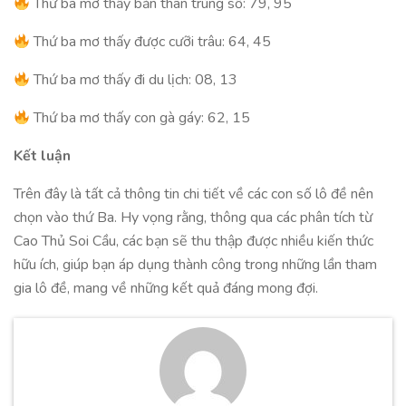
Thứ ba mơ thấy bản thân trúng số: 79, 95
Thứ ba mơ thấy được cưỡi trâu: 64, 45
Thứ ba mơ thấy đi du lịch: 08, 13
Thứ ba mơ thấy con gà gáy: 62, 15
Kết luận
Trên đây là tất cả thông tin chi tiết về các con số lô đề nên
chọn vào thứ Ba. Hy vọng rằng, thông qua các phân tích từ
Cao Thủ Soi Cầu, các bạn sẽ thu thập được nhiều kiến thức
hữu ích, giúp bạn áp dụng thành công trong những lần tham
gia lô đề, mang về những kết quả đáng mong đợi.