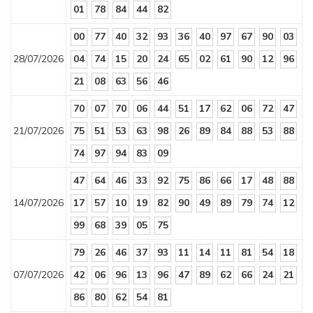
01
78
84
44
82
00
77
40
32
93
36
40
97
67
90
03
28/07/2026
04
74
15
20
24
65
02
61
90
12
96
21
08
63
56
46
70
07
70
06
44
51
17
62
06
72
47
21/07/2026
75
51
53
63
98
26
89
84
88
53
88
74
97
94
83
09
47
64
46
33
92
75
86
66
17
48
88
14/07/2026
17
57
10
19
82
90
49
89
79
74
12
99
68
39
05
75
79
26
46
37
93
11
14
11
81
54
18
07/07/2026
42
06
96
13
96
47
89
62
66
24
21
86
80
62
54
81