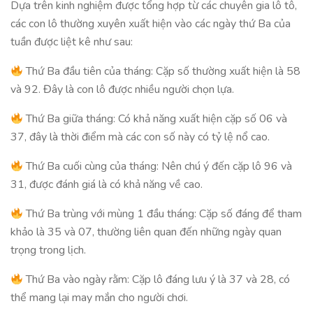
Dựa trên kinh nghiệm được tổng hợp từ các chuyên gia lô tô,
các con lô thường xuyên xuất hiện vào các ngày thứ Ba của
tuần được liệt kê như sau:
Thứ Ba đầu tiên của tháng: Cặp số thường xuất hiện là 58
và 92. Đây là con lô được nhiều người chọn lựa.
Thứ Ba giữa tháng: Có khả năng xuất hiện cặp số 06 và
37, đây là thời điểm mà các con số này có tỷ lệ nổ cao.
Thứ Ba cuối cùng của tháng: Nên chú ý đến cặp lô 96 và
31, được đánh giá là có khả năng về cao.
Thứ Ba trùng với mùng 1 đầu tháng: Cặp số đáng để tham
khảo là 35 và 07, thường liên quan đến những ngày quan
trọng trong lịch.
Thứ Ba vào ngày rằm: Cặp lô đáng lưu ý là 37 và 28, có
thể mang lại may mắn cho người chơi.