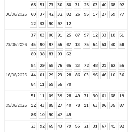
68
51
73
30
80
31
25
03
40
68
92
30/06/2026
60
37
42
32
82
26
95
17
27
59
77
12
33
90
97
12
37
03
00
91
25
87
97
12
33
18
51
23/06/2026
45
90
97
55
67
13
75
54
53
40
58
80
38
83
93
62
84
29
58
75
65
23
72
48
21
62
55
16/06/2026
44
01
29
23
28
86
03
96
46
10
36
84
11
59
55
70
51
11
09
39
28
49
71
30
61
68
19
09/06/2026
12
43
85
27
40
78
11
63
96
35
87
86
10
90
47
49
23
92
65
43
79
55
21
31
67
41
92