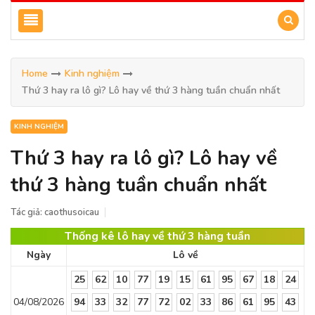
Home
Kinh nghiệm
Thứ 3 hay ra lô gì? Lô hay về thứ 3 hàng tuần chuẩn nhất
KINH NGHIỆM
Thứ 3 hay ra lô gì? Lô hay về
thứ 3 hàng tuần chuẩn nhất
Tác giả:
caothusoicau
Thống kê lô hay về thứ 3 hàng tuần
Ngày
Lô về
25
62
10
77
19
15
61
95
67
18
24
04/08/2026
94
33
32
77
72
02
33
86
61
95
43