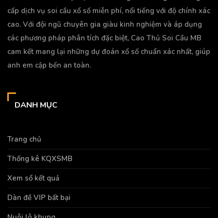
cấp dịch vụ soi cầu xổ số miễn phí, nổi tiếng với độ chính xác
cao. Với đội ngũ chuyên gia giàu kinh nghiệm và áp dụng
các phương pháp phân tích đặc biệt, Cao Thủ Soi Cầu MB
cam kết mang lại những dự đoán xổ số chuẩn xác nhất, giúp
anh em cập bến an toàn.
DANH MỤC
Trang chủ
Thống kê KQXSMB
Xem sổ kết quả
Dàn đề VIP bất bại
Nuôi lô khung