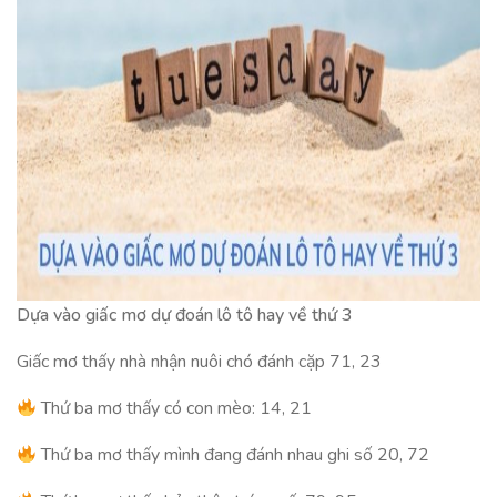
Dựa vào giấc mơ dự đoán lô tô hay về thứ 3
Giấc mơ thấy nhà nhận nuôi chó đánh cặp 71, 23
Thứ ba mơ thấy có con mèo: 14, 21
Thứ ba mơ thấy mình đang đánh nhau ghi số 20, 72