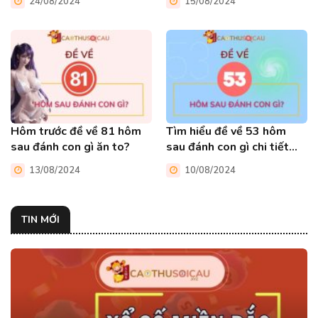
24/08/2024
15/08/2024
Hôm trước đề về 81 hôm
Tìm hiểu đề về 53 hôm
sau đánh con gì ăn to?
sau đánh con gì chi tiết
nhất 2024
13/08/2024
10/08/2024
TIN MỚI