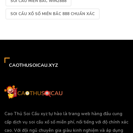
SOI CẦU MIỀN BẮC WIN2888
SOI CẦU XỔ SỐ MIỀN BẮC 888 CHUẨN XÁC
CAOTHUSOICAU.XYZ
Cao Thủ Soi Cầu xyz tự hào là trang web hàng đầu cung
cấp dịch vụ soi cầu xổ số miễn phí, nổi tiếng với độ chính xác
cao. Với đội ngũ chuyên gia giàu kinh nghiệm và áp dụng