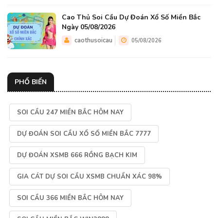
Cao Thủ Soi Cầu Dự Đoán Xổ Số Miền Bắc
Ngày 05/08/2026
caothusoicau
05/08/2026
PHỔ BIẾN
SOI CẦU 247 MIỀN BẮC HÔM NAY
DỰ ĐOÁN SOI CẦU XỔ SỐ MIỀN BẮC 7777
DỰ ĐOÁN XSMB 666 RỒNG BẠCH KIM
GIA CÁT DỰ SOI CẦU XSMB CHUẨN XÁC 98%
SOI CẦU 366 MIỀN BẮC HÔM NAY