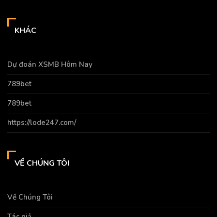
KHÁC
Dự đoán XSMB Hôm Nay
789bet
789bet
https://lode247.com/
VỀ CHÚNG TÔI
Về Chúng Tôi
Tác giả