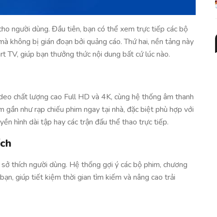
 cho người dùng. Đầu tiên, bạn có thể xem trực tiếp các bộ
 mà không bị gián đoạn bởi quảng cáo. Thứ hai, nền tảng này
rt TV, giúp bạn thưởng thức nội dung bất cứ lúc nào.
ideo chất lượng cao Full HD và 4K, cùng hệ thống âm thanh
 gần như rạp chiếu phim ngay tại nhà, đặc biệt phù hợp với
ền hình dài tập hay các trận đấu thể thao trực tiếp.
ích
 sở thích người dùng. Hệ thống gợi ý các bộ phim, chương
bạn, giúp tiết kiệm thời gian tìm kiếm và nâng cao trải