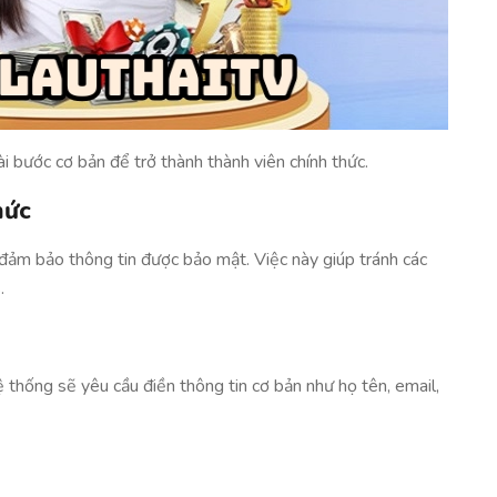
ài bước cơ bản để trở thành thành viên chính thức.
hức
đảm bảo thông tin được bảo mật. Việc này giúp tránh các
.
ệ thống sẽ yêu cầu điền thông tin cơ bản như họ tên, email,