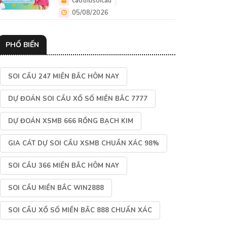
caothusoicau
05/08/2026
PHỔ BIẾN
SOI CẦU 247 MIỀN BẮC HÔM NAY
DỰ ĐOÁN SOI CẦU XỔ SỐ MIỀN BẮC 7777
DỰ ĐOÁN XSMB 666 RỒNG BẠCH KIM
GIA CÁT DỰ SOI CẦU XSMB CHUẨN XÁC 98%
SOI CẦU 366 MIỀN BẮC HÔM NAY
SOI CẦU MIỀN BẮC WIN2888
SOI CẦU XỔ SỐ MIỀN BẮC 888 CHUẨN XÁC