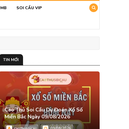
SMB
SOI CẦU VIP
TIN MỚI
Cao Thủ Soi Cầu Dự Đoán Xổ Số
Miền Bắc Ngày 09/08/2026
caothusoicau
09/08/2026