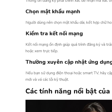
Thông tin đăng ký phải chính xác để nhận mã xác thự
Chọn mật khẩu mạnh
Người dùng nên chọn mật khẩu dài, kết hợp chữ hoa
Kiểm tra kết nối mạng
Kết nối mạng ổn định giúp quá trình đăng ký và trả
hoặc xem trực tiếp.
Thường xuyên cập nhật ứng dụn
Nếu bạn sử dụng điện thoại hoặc smart TV, hãy cập
mới và vá các lỗi kỹ thuật.
Các tính năng nổi bật của