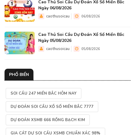
Cao Thủ Soi Cầu Dự Đoán Xổ Số Miền Bắc
Ngày 06/08/2026
caothusoicau
06/08/2026
Cao Thủ Soi Cầu Dự Đoán Xổ Số Miền Bắc
Ngày 05/08/2026
caothusoicau
05/08/2026
PHỔ BIẾN
SOI CẦU 247 MIỀN BẮC HÔM NAY
DỰ ĐOÁN SOI CẦU XỔ SỐ MIỀN BẮC 7777
DỰ ĐOÁN XSMB 666 RỒNG BẠCH KIM
GIA CÁT DỰ SOI CẦU XSMB CHUẨN XÁC 98%