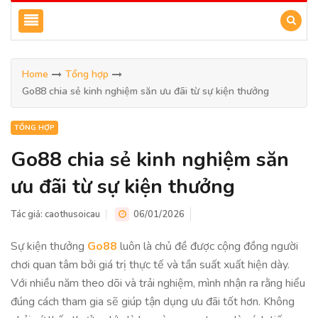
Home
Tổng hợp
Go88 chia sẻ kinh nghiệm săn ưu đãi từ sự kiện thưởng
TỔNG HỢP
Go88 chia sẻ kinh nghiệm săn
ưu đãi từ sự kiện thưởng
Tác giả:
caothusoicau
06/01/2026
Sự kiện thưởng
Go88
luôn là chủ đề được cộng đồng người
chơi quan tâm bởi giá trị thực tế và tần suất xuất hiện dày.
Với nhiều năm theo dõi và trải nghiệm, mình nhận ra rằng hiểu
đúng cách tham gia sẽ giúp tận dụng ưu đãi tốt hơn. Không