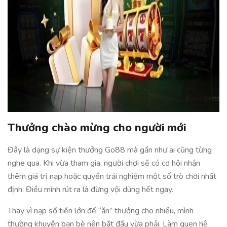
Thưởng chào mừng cho người mới
Đây là dạng sự kiện thưởng Go88 mà gần như ai cũng từng
nghe qua. Khi vừa tham gia, người chơi sẽ có cơ hội nhận
thêm giá trị nạp hoặc quyền trải nghiệm một số trò chơi nhất
định. Điều mình rút ra là đừng vội dùng hết ngay.
Thay vì nạp số tiền lớn để “ăn” thưởng cho nhiều, mình
thường khuyên bạn bè nên bắt đầu vừa phải. Làm quen hệ