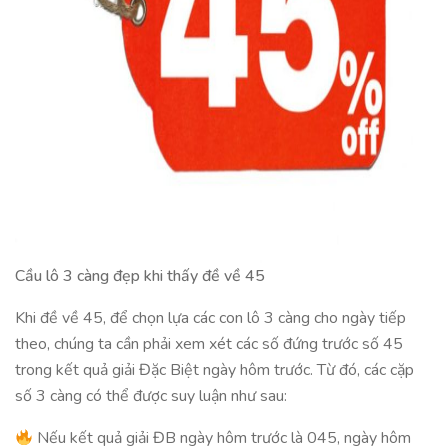
Cầu lô 3 càng đẹp khi thấy đề về 45
Khi đề về 45, để chọn lựa các con lô 3 càng cho ngày tiếp
theo, chúng ta cần phải xem xét các số đứng trước số 45
trong kết quả giải Đặc Biệt ngày hôm trước. Từ đó, các cặp
số 3 càng có thể được suy luận như sau:
Nếu kết quả giải ĐB ngày hôm trước là 045, ngày hôm