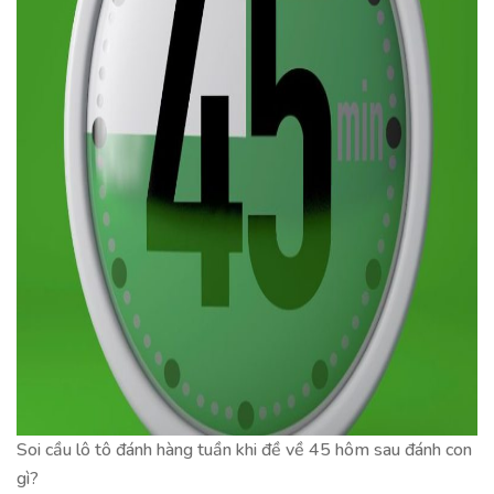
Soi cầu lô tô đánh hàng tuần khi đề về 45 hôm sau đánh con
gì?