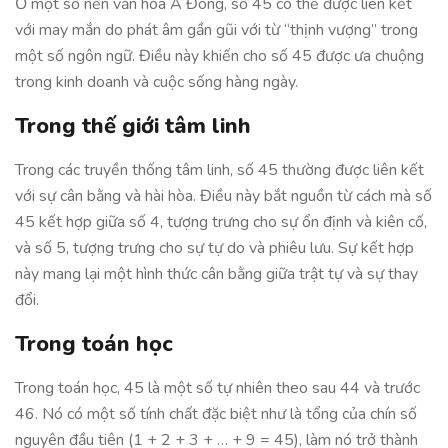
Ở một số nền văn hóa Á Đông, số 45 có thể được liên kết
với may mắn do phát âm gần gũi với từ “thịnh vượng” trong
một số ngôn ngữ. Điều này khiến cho số 45 được ưa chuộng
trong kinh doanh và cuộc sống hàng ngày.
Trong thế giới tâm linh
Trong các truyền thống tâm linh, số 45 thường được liên kết
với sự cân bằng và hài hòa. Điều này bắt nguồn từ cách mà số
45 kết hợp giữa số 4, tượng trưng cho sự ổn định và kiên cố,
và số 5, tượng trưng cho sự tự do và phiêu lưu. Sự kết hợp
này mang lại một hình thức cân bằng giữa trật tự và sự thay
đổi.
Trong toán học
Trong toán học, 45 là một số tự nhiên theo sau 44 và trước
46. Nó có một số tính chất đặc biệt như là tổng của chín số
nguyên đầu tiên (1 + 2 + 3 + … + 9 = 45), làm nó trở thành