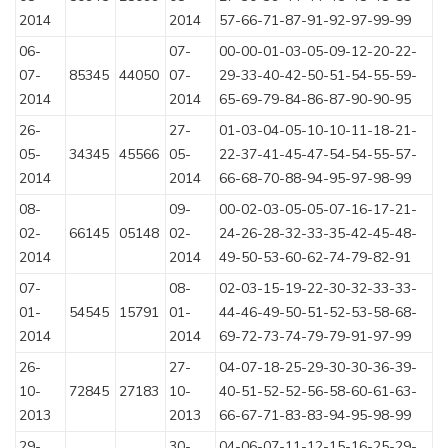
2014
2014
57-66-71-87-91-92-97-99-99
06-
07-
00-00-01-03-05-09-12-20-22-
07-
85345
44050
07-
29-33-40-42-50-51-54-55-59-
2014
2014
65-69-79-84-86-87-90-90-95
26-
27-
01-03-04-05-10-10-11-18-21-
05-
34345
45566
05-
22-37-41-45-47-54-54-55-57-
2014
2014
66-68-70-88-94-95-97-98-99
08-
09-
00-02-03-05-05-07-16-17-21-
02-
66145
05148
02-
24-26-28-32-33-35-42-45-48-
2014
2014
49-50-53-60-62-74-79-82-91
07-
08-
02-03-15-19-22-30-32-33-33-
01-
54545
15791
01-
44-46-49-50-51-52-53-58-68-
2014
2014
69-72-73-74-79-79-91-97-99
26-
27-
04-07-18-25-29-30-30-36-39-
10-
72845
27183
10-
40-51-52-52-56-58-60-61-63-
2013
2013
66-67-71-83-83-94-95-98-99
29-
30-
04-06-07-11-12-15-16-25-29-