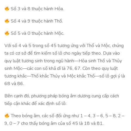
Số 3 và 8 thuộc hành Hỏa.
Số 4 và 9 thuộc hành Thổ.
Số 5 và 0 thuộc hành Mộc.
Với số 4 và 5 trong số 45 tương ứng với Thổ và Mộc, chúng
ta có cơ sở để tìm kiếm số lô cho ngày tiếp theo. Dựa vào
quy luật tương sinh trong ngũ hành—Hỏa sinh Thổ và Thủy
sinh Mộc—các con số khả dĩ là 76, 67. Còn theo quy luật
tương khắc—Thổ khắc Thủy và Mộc khắc Thổ—số lô gợi ý là
68 và 86.
Bên cạnh đó, phương pháp bóng âm dương cung cấp cách
tiếp cận khác để xác định số lô:
Theo bóng âm, các số đối ứng như 1 – 4, 3 – 6, 5 – 8, 2 –
9, 0 – 7 cho thấy bóng âm của số 45 là 18 và 81.