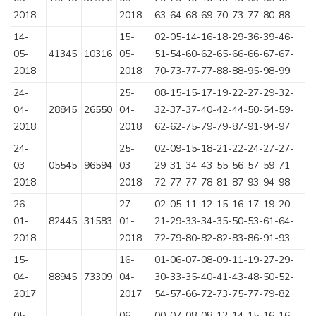
2018
2018
63-64-68-69-70-73-77-80-88
14-
15-
02-05-14-16-18-29-36-39-46-
05-
41345
10316
05-
51-54-60-62-65-66-66-67-67-
2018
2018
70-73-77-77-88-88-95-98-99
24-
25-
08-15-15-17-19-22-27-29-32-
04-
28845
26550
04-
32-37-37-40-42-44-50-54-59-
2018
2018
62-62-75-79-79-87-91-94-97
24-
25-
02-09-15-18-21-22-24-27-27-
03-
05545
96594
03-
29-31-34-43-55-56-57-59-71-
2018
2018
72-77-77-78-81-87-93-94-98
26-
27-
02-05-11-12-15-16-17-19-20-
01-
82445
31583
01-
21-29-33-34-35-50-53-61-64-
2018
2018
72-79-80-82-82-83-86-91-93
15-
16-
01-06-07-08-09-11-19-27-29-
04-
88945
73309
04-
30-33-35-40-41-43-48-50-52-
2017
2017
54-57-66-72-73-75-77-79-82
05-
06-
00-07-08-08-12-14-15-16-16-