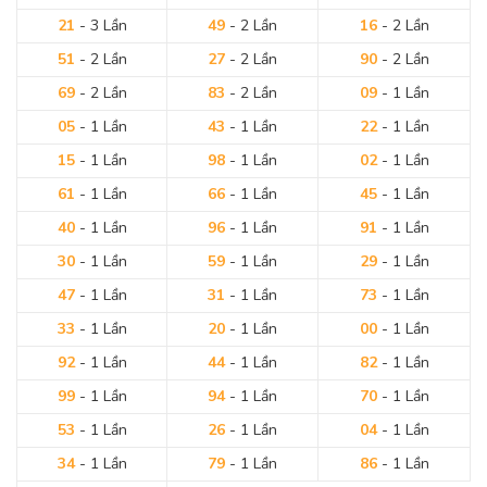
21
- 3 Lần
49
- 2 Lần
16
- 2 Lần
51
- 2 Lần
27
- 2 Lần
90
- 2 Lần
69
- 2 Lần
83
- 2 Lần
09
- 1 Lần
05
- 1 Lần
43
- 1 Lần
22
- 1 Lần
15
- 1 Lần
98
- 1 Lần
02
- 1 Lần
61
- 1 Lần
66
- 1 Lần
45
- 1 Lần
40
- 1 Lần
96
- 1 Lần
91
- 1 Lần
30
- 1 Lần
59
- 1 Lần
29
- 1 Lần
47
- 1 Lần
31
- 1 Lần
73
- 1 Lần
33
- 1 Lần
20
- 1 Lần
00
- 1 Lần
92
- 1 Lần
44
- 1 Lần
82
- 1 Lần
99
- 1 Lần
94
- 1 Lần
70
- 1 Lần
53
- 1 Lần
26
- 1 Lần
04
- 1 Lần
34
- 1 Lần
79
- 1 Lần
86
- 1 Lần