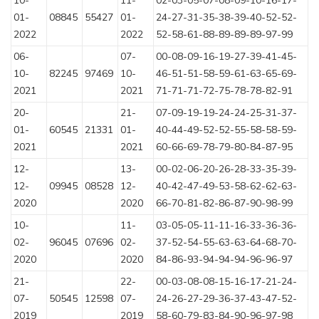
10-
11-
02-03-05-07-08-09-10-16-17-
01-
08845
55427
01-
24-27-31-35-38-39-40-52-52-
2022
2022
52-58-61-88-89-89-89-97-99
06-
07-
00-08-09-16-19-27-39-41-45-
10-
82245
97469
10-
46-51-51-58-59-61-63-65-69-
2021
2021
71-71-71-72-75-78-78-82-91
20-
21-
07-09-19-19-24-24-25-31-37-
01-
60545
21331
01-
40-44-49-52-52-55-58-58-59-
2021
2021
60-66-69-78-79-80-84-87-95
12-
13-
00-02-06-20-26-28-33-35-39-
12-
09945
08528
12-
40-42-47-49-53-58-62-62-63-
2020
2020
66-70-81-82-86-87-90-98-99
10-
11-
03-05-05-11-11-16-33-36-36-
02-
96045
07696
02-
37-52-54-55-63-63-64-68-70-
2020
2020
84-86-93-94-94-94-96-96-97
21-
22-
00-03-08-08-15-16-17-21-24-
07-
50545
12598
07-
24-26-27-29-36-37-43-47-52-
2019
2019
58-60-79-83-84-90-96-97-98