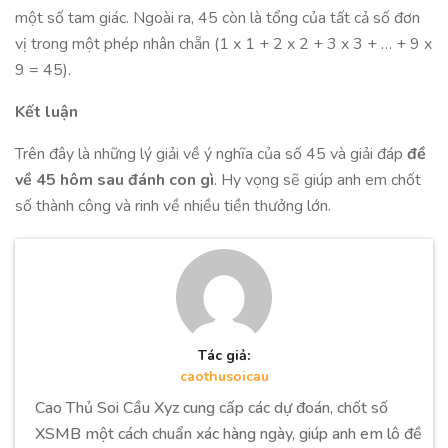
một số tam giác. Ngoài ra, 45 còn là tổng của tất cả số đơn
vị trong một phép nhân chẵn (1 x 1 + 2 x 2 + 3 x 3 + … + 9 x
9 = 45).
Kết luận
Trên đây là những lý giải về ý nghĩa của số 45 và giải đáp
đề
về 45 hôm sau đánh con gì
. Hy vọng sẽ giúp anh em chốt
số thành công và rinh về nhiều tiền thưởng lớn.
Tác giả:
caothusoicau
Cao Thủ Soi Cầu Xyz cung cấp các dự đoán, chốt số
XSMB một cách chuẩn xác hàng ngày, giúp anh em lô đề