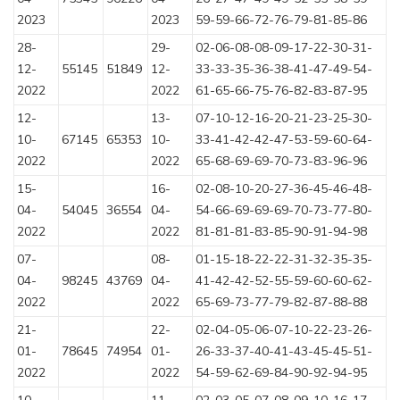
2023
2023
59-59-66-72-76-79-81-85-86
28-
29-
02-06-08-08-09-17-22-30-31-
12-
55145
51849
12-
33-33-35-36-38-41-47-49-54-
2022
2022
61-65-66-75-76-82-83-87-95
12-
13-
07-10-12-16-20-21-23-25-30-
10-
67145
65353
10-
33-41-42-42-47-53-59-60-64-
2022
2022
65-68-69-69-70-73-83-96-96
15-
16-
02-08-10-20-27-36-45-46-48-
04-
54045
36554
04-
54-66-69-69-69-70-73-77-80-
2022
2022
81-81-81-83-85-90-91-94-98
07-
08-
01-15-18-22-22-31-32-35-35-
04-
98245
43769
04-
41-42-42-52-55-59-60-60-62-
2022
2022
65-69-73-77-79-82-87-88-88
21-
22-
02-04-05-06-07-10-22-23-26-
01-
78645
74954
01-
26-33-37-40-41-43-45-45-51-
2022
2022
54-59-62-69-84-90-92-94-95