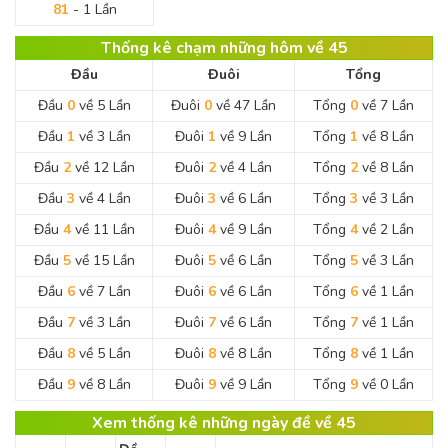
81
- 1 Lần
Thống kê chạm những hôm về 45
Đầu
Đuôi
Tổng
Đầu
0
về 5 Lần
Đuôi
0
về 47 Lần
Tổng
0
về 7 Lần
Đầu
1
về 3 Lần
Đuôi
1
về 9 Lần
Tổng
1
về 8 Lần
Đầu
2
về 12 Lần
Đuôi
2
về 4 Lần
Tổng
2
về 8 Lần
Đầu
3
về 4 Lần
Đuôi
3
về 6 Lần
Tổng
3
về 3 Lần
Đầu
4
về 11 Lần
Đuôi
4
về 9 Lần
Tổng
4
về 2 Lần
Đầu
5
về 15 Lần
Đuôi
5
về 6 Lần
Tổng
5
về 3 Lần
Đầu
6
về 7 Lần
Đuôi
6
về 6 Lần
Tổng
6
về 1 Lần
Đầu
7
về 3 Lần
Đuôi
7
về 6 Lần
Tổng
7
về 1 Lần
Đầu
8
về 5 Lần
Đuôi
8
về 8 Lần
Tổng
8
về 1 Lần
Đầu
9
về 8 Lần
Đuôi
9
về 9 Lần
Tổng
9
về 0 Lần
Xem thống kê những ngày đề về 45