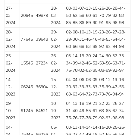
27-
28-
00-03-07-13-15-26-26-28-44-
03-
20645
49879
03-
50-52-58-60-61-70-79-82-83-
2024
2024
85-85-86-89-90-91-95-96-98
28-
29-
02-08-10-13-19-23-26-27-28-
02-
77645
39648
02-
29-30-31-46-46-48-53-54-54-
2024
2024
60-66-68-83-89-92-92-94-99
25-
26-
03-14-19-20-24-24-30-32-33-
02-
15545
27234
02-
34-39-42-46-52-53-56-63-71-
2024
2024
75-78-82-82-85-88-89-92-97
14-
15-
04-04-06-06-09-09-12-13-16-
12-
06245
36904
12-
20-32-33-33-33-35-39-47-56-
2023
2023
60-63-64-72-73-73-76-94-94
09-
10-
04-13-18-19-21-22-23-25-27-
10-
91245
84521
10-
31-40-49-55-61-63-65-67-74-
2023
2023
75-76-77-78-79-92-93-96-98
04-
05-
00-13-14-14-14-15-20-25-26-
04-
75345
96226
04-
26-27-47-49-49-52-55-58-59-