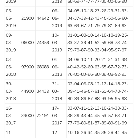
2019
2019
68-69-74-77-77-80-80-86-98
05-
06-
04-08-10-18-23-26-29-31-33-
05-
21900
44642
05-
34-37-39-42-43-45-50-56-60-
2019
2019
63-63-67-71-79-79-81-89-93
09-
10-
01-01-08-10-14-18-18-19-25-
03-
06000
74359
03-
33-37-39-41-52-59-68-73-74-
2019
2019
79-79-87-90-93-94-95-97-97
03-
04-
04-08-10-11-20-21-31-31-38-
06-
97900
68083
06-
40-42-52-60-63-65-67-72-73-
2018
2018
76-80-83-86-88-88-88-92-93
30-
31-
02-04-06-08-12-12-14-18-23-
03-
44900
34439
03-
39-41-46-57-61-61-64-70-74-
2018
2018
80-83-86-87-88-93-95-95-98
16-
17-
03-07-11-12-13-18-24-30-33-
03-
33000
72191
03-
38-39-43-44-45-53-57-63-71-
2017
2017
77-79-80-81-87-89-89-91-99
11-
12-
10-16-26-34-35-35-38-44-45-