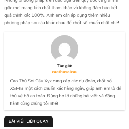
Những phương pháp trên đều dựa trên quy ước và giải mã
giấc mơ, mang tính chất tham khảo và không đảm bảo kết
quả chính xác 100%. Anh em cần áp dụng thêm nhiều
phương pháp soi cầu khác nhau để chốt số chuẩn nhất nhé!
Tác giả:
caothusoicau
Cao Thủ Soi Cầu Xyz cung cấp các dự đoán, chốt số
XSMB một cách chuẩn xác hàng ngày, giúp anh em lô đề
thủ về bờ an toàn. Đừng bỏ lỡ những bài viết và đồng
hành cùng chúng tôi nhé!
BÀI VIẾT LIÊN QUAN