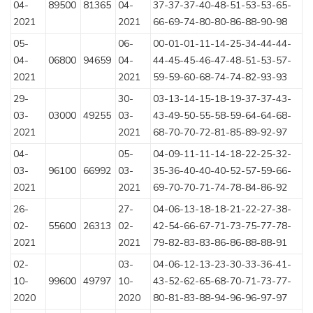
04-
89500
81365
04-
37-37-37-40-48-51-53-53-65-
2021
2021
66-69-74-80-80-86-88-90-98
05-
06-
00-01-01-11-14-25-34-44-44-
04-
06800
94659
04-
44-45-45-46-47-48-51-53-57-
2021
2021
59-59-60-68-74-74-82-93-93
29-
30-
03-13-14-15-18-19-37-37-43-
03-
03000
49255
03-
43-49-50-55-58-59-64-64-68-
2021
2021
68-70-70-72-81-85-89-92-97
04-
05-
04-09-11-11-14-18-22-25-32-
03-
96100
66992
03-
35-36-40-40-40-52-57-59-66-
2021
2021
69-70-70-71-74-78-84-86-92
26-
27-
04-06-13-18-18-21-22-27-38-
02-
55600
26313
02-
42-54-66-67-71-73-75-77-78-
2021
2021
79-82-83-83-86-86-88-88-91
02-
03-
04-06-12-13-23-30-33-36-41-
10-
99600
49797
10-
43-52-62-65-68-70-71-73-77-
2020
2020
80-81-83-88-94-96-96-97-97