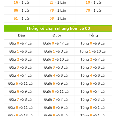
16
- 1 Lần
23
- 1 Lần
10
- 1 Lần
86
- 1 Lần
76
- 1 Lần
70
- 1 Lần
51
- 1 Lần
06
- 1 Lần
Thống kê chạm những hôm về 00
Đầu
Đuôi
Tổng
Đầu
0
về 7 Lần
Đuôi
0
về 47 Lần
Tổng
0
về 9 Lần
Đầu
1
về 6 Lần
Đuôi
1
về 8 Lần
Tổng
1
về 10 Lần
Đầu
2
về 6 Lần
Đuôi
2
về 10 Lần
Tổng
2
về 7 Lần
Đầu
3
về 6 Lần
Đuôi
3
về 8 Lần
Tổng
3
về 6 Lần
Đầu
4
về 4 Lần
Đuôi
4
về 6 Lần
Tổng
4
về 6 Lần
Đầu
5
về 11 Lần
Đuôi
5
về 9 Lần
Tổng
5
về 6 Lần
Đầu
6
về 9 Lần
Đuôi
6
về 11 Lần
Tổng
6
về 4 Lần
Đầu
7
về 8 Lần
Đuôi
7
về 7 Lần
Tổng
7
về 3 Lần
Đầu
8
về 11 Lần
Đuôi
8
về 9 Lần
Tổng
8
về 1 Lần
Đầu
9
về 13 Lần
Đuôi
9
về 6 Lần
Tổng
9
về 1 Lần