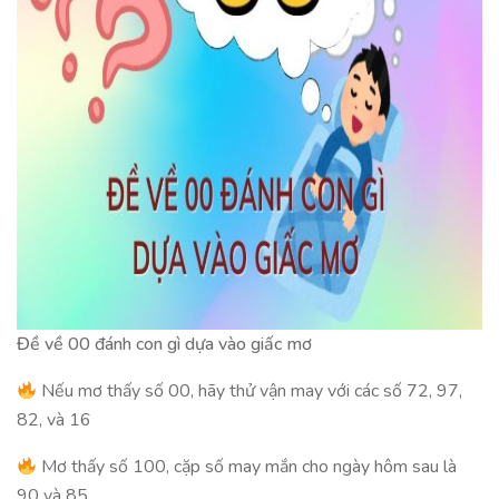
Đề về 00 đánh con gì dựa vào giấc mơ
Nếu mơ thấy số 00, hãy thử vận may với các số 72, 97,
82, và 16
Mơ thấy số 100, cặp số may mắn cho ngày hôm sau là
90 và 85