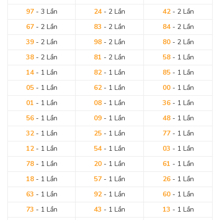
97
- 3 Lần
24
- 2 Lần
42
- 2 Lần
67
- 2 Lần
83
- 2 Lần
84
- 2 Lần
39
- 2 Lần
98
- 2 Lần
80
- 2 Lần
38
- 2 Lần
81
- 2 Lần
58
- 1 Lần
14
- 1 Lần
82
- 1 Lần
85
- 1 Lần
05
- 1 Lần
62
- 1 Lần
00
- 1 Lần
01
- 1 Lần
08
- 1 Lần
36
- 1 Lần
56
- 1 Lần
09
- 1 Lần
48
- 1 Lần
32
- 1 Lần
25
- 1 Lần
77
- 1 Lần
12
- 1 Lần
54
- 1 Lần
03
- 1 Lần
78
- 1 Lần
20
- 1 Lần
61
- 1 Lần
18
- 1 Lần
57
- 1 Lần
26
- 1 Lần
63
- 1 Lần
92
- 1 Lần
60
- 1 Lần
73
- 1 Lần
43
- 1 Lần
13
- 1 Lần