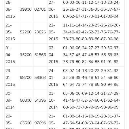
26-
27-
00-03-06-11-12-17-18-23-24-
06-
39900
02781
06-
25-26-27-31-35-35-36-37-57-
2015
2015
60-62-67-71-73-81-81-88-94
21-
22-
11-11-14-14-23-25-25-26-26-
05-
52200
23026
05-
34-40-42-42-52-73-75-76-77-
2015
2015
78-79-80-80-83-86-87-96-98
01-
02-
01-06-06-24-27-27-29-30-33-
04-
35200
51565
04-
34-37-45-47-48-53-58-59-65-
2015
2015
78-79-80-82-84-85-91-91-92
23-
24-
03-07-14-18-20-22-29-31-32-
01-
98700
59303
01-
32-38-39-46-48-51-54-58-60-
2015
2015
64-64-73-74-78-88-90-94-95
30-
01-
03-05-06-09-12-14-21-27-29-
09-
50800
54396
10-
41-45-47-52-57-60-61-62-64-
2014
2014
68-69-73-78-79-89-90-96-99
20-
21-
01-08-14-16-19-19-28-31-37-
05-
65500
97696
05-
47-54-54-60-63-64-67-69-72-