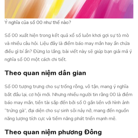
Ý nghĩa của số 00 như thế nào?
Số 00 xuất hiện trong kết quả xổ số luôn khơi gợi sự tò mò
và nhiều câu hỏi. Liệu đây là điềm báo may mắn hay ẩn chứa
điều gì bí ẩn? Đừng lo lắng, bài viết này sẽ giúp bạn giải mã ý
nghĩa số 00 một cách chi tiết.
Theo quan niệm dân gian
Số 00 tượng trưng cho sự trống rỗng, vô tận, mang ý nghĩa
bắt đầu lại, cơ hội mới. Nhưng nhiều người tin rằng 00 là điềm
báo may mắn, tiền tài sắp đến bởi số 0 gắn liền với hình ảnh
“trứng gà”, đại diện cho sự sinh sôi nảy nở, mang đến nguồn
năng lượng tích cực và tiềm năng phát triển mạnh mẽ.
Theo quan niệm phương Đông