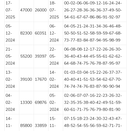
17-
18-
00-02-06-06-09-12-16-24-24-
07-
47000
26000
07-
26-27-28-36-36-36-37-49-50-
2025
2025
54-61-67-67-86-86-91-92-97
05-
06-
04-05-21-24-31-34-36-46-48-
12-
82300
60351
12-
50-50-51-52-58-59-59-67-68-
2024
2024
73-77-83-84-87-94-95-98-99
21-
22-
06-08-08-12-17-22-26-26-30-
05-
55200
39397
05-
36-40-43-44-45-55-61-62-62-
2024
2024
64-68-74-75-76-78-87-95-97
13-
14-
01-03-03-04-15-22-26-37-37-
02-
39100
17670
02-
40-40-41-51-53-54-62-67-70-
2024
2024
74-74-74-76-83-87-90-90-94
04-
05-
02-06-07-07-16-22-23-26-32-
02-
13300
69876
02-
32-35-35-38-40-42-49-51-59-
2024
2024
60-61-71-75-76-79-80-81-90
14-
15-
07-15-18-23-24-30-32-43-47-
11-
85800
33859
11-
48-52-54-55-56-59-62-71-71-