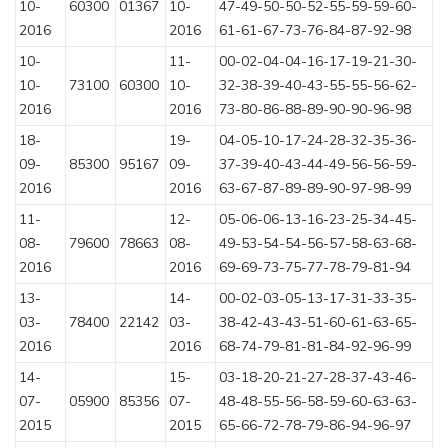
10-
60300
01367
10-
47-49-50-50-52-55-59-59-60-
2016
2016
61-61-67-73-76-84-87-92-98
10-
11-
00-02-04-04-16-17-19-21-30-
10-
73100
60300
10-
32-38-39-40-43-55-55-56-62-
2016
2016
73-80-86-88-89-90-90-96-98
18-
19-
04-05-10-17-24-28-32-35-36-
09-
85300
95167
09-
37-39-40-43-44-49-56-56-59-
2016
2016
63-67-87-89-89-90-97-98-99
11-
12-
05-06-06-13-16-23-25-34-45-
08-
79600
78663
08-
49-53-54-54-56-57-58-63-68-
2016
2016
69-69-73-75-77-78-79-81-94
13-
14-
00-02-03-05-13-17-31-33-35-
03-
78400
22142
03-
38-42-43-43-51-60-61-63-65-
2016
2016
68-74-79-81-81-84-92-96-99
14-
15-
03-18-20-21-27-28-37-43-46-
07-
05900
85356
07-
48-48-55-56-58-59-60-63-63-
2015
2015
65-66-72-78-79-86-94-96-97