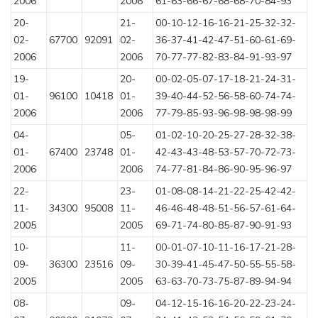
2006
2006
61-63-66-67-68-68-70-84-93
20-
21-
00-10-12-16-16-21-25-32-32-
02-
67700
92091
02-
36-37-41-42-47-51-60-61-69-
2006
2006
70-77-77-82-83-84-91-93-97
19-
20-
00-02-05-07-17-18-21-24-31-
01-
96100
10418
01-
39-40-44-52-56-58-60-74-74-
2006
2006
77-79-85-93-96-98-98-98-99
04-
05-
01-02-10-20-25-27-28-32-38-
01-
67400
23748
01-
42-43-43-48-53-57-70-72-73-
2006
2006
74-77-81-84-86-90-95-96-97
22-
23-
01-08-08-14-21-22-25-42-42-
11-
34300
95008
11-
46-46-48-48-51-56-57-61-64-
2005
2005
69-71-74-80-85-87-90-91-93
10-
11-
00-01-07-10-11-16-17-21-28-
09-
36300
23516
09-
30-39-41-45-47-50-55-55-58-
2005
2005
63-63-70-73-75-87-89-94-94
08-
09-
04-12-15-16-16-20-22-23-24-