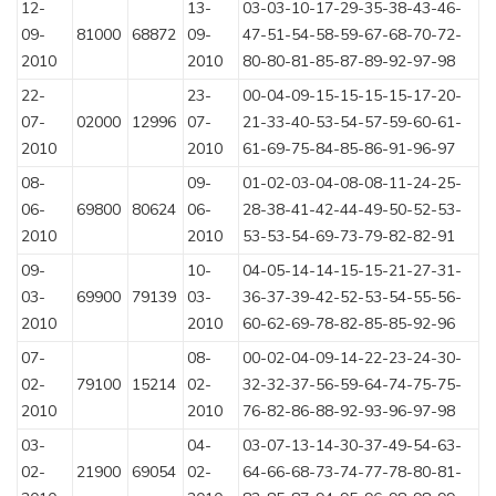
12-
13-
03-03-10-17-29-35-38-43-46-
09-
81000
68872
09-
47-51-54-58-59-67-68-70-72-
2010
2010
80-80-81-85-87-89-92-97-98
22-
23-
00-04-09-15-15-15-15-17-20-
07-
02000
12996
07-
21-33-40-53-54-57-59-60-61-
2010
2010
61-69-75-84-85-86-91-96-97
08-
09-
01-02-03-04-08-08-11-24-25-
06-
69800
80624
06-
28-38-41-42-44-49-50-52-53-
2010
2010
53-53-54-69-73-79-82-82-91
09-
10-
04-05-14-14-15-15-21-27-31-
03-
69900
79139
03-
36-37-39-42-52-53-54-55-56-
2010
2010
60-62-69-78-82-85-85-92-96
07-
08-
00-02-04-09-14-22-23-24-30-
02-
79100
15214
02-
32-32-37-56-59-64-74-75-75-
2010
2010
76-82-86-88-92-93-96-97-98
03-
04-
03-07-13-14-30-37-49-54-63-
02-
21900
69054
02-
64-66-68-73-74-77-78-80-81-