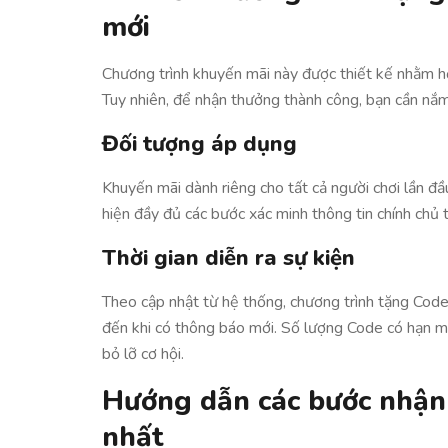
mới
Chương trình khuyến mãi này được thiết kế nhằm h
Tuy nhiên, để nhận thưởng thành công, bạn cần nắm r
Đối tượng áp dụng
Khuyến mãi dành riêng cho tất cả người chơi lần đầ
hiện đầy đủ các bước xác minh thông tin chính chủ 
Thời gian diễn ra sự kiện
Theo cập nhật từ hệ thống, chương trình tặng Cod
đến khi có thông báo mới. Số lượng Code có hạn mỗ
bỏ lỡ cơ hội.
Hướng dẫn các bước nhận
nhất