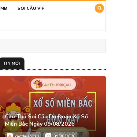
SMB
SOI CẦU VIP
TIN MỚI
Cao Thủ Soi Cầu Dự Đoán Xổ Số
Miền Bắc Ngày 09/08/2026
caothusoicau
09/08/2026