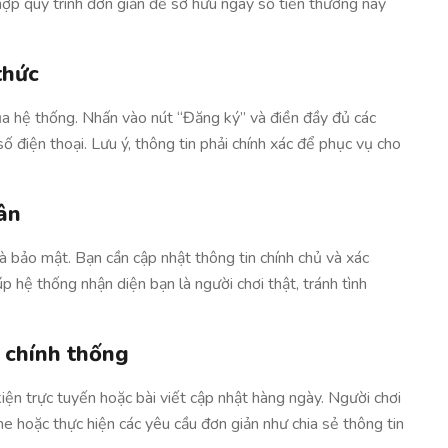
 hợp quy trình đơn giản để sở hữu ngay số tiền thưởng này
thức
của hệ thống. Nhấn vào nút “Đăng ký” và điền đầy đủ các
ố điện thoại. Lưu ý, thông tin phải chính xác để phục vụ cho
ân
 bảo mật. Bạn cần cập nhật thông tin chính chủ và xác
p hệ thống nhận diện bạn là người chơi thật, tránh tình
c chính thống
n trực tuyến hoặc bài viết cập nhật hàng ngày. Người chơi
e hoặc thực hiện các yêu cầu đơn giản như chia sẻ thông tin