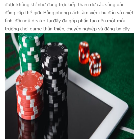
được không khí như đang trực tiếp tham dự các sòng bài
đẳng cấp thế giới. Bằng phong cách làm việc chu đáo và nhiệt
tình, đội ngũ dealer tại đây đã góp phần tạo nên một môi
trường chơi game thân thiện, chuyên nghiệp và đáng tin cậy.