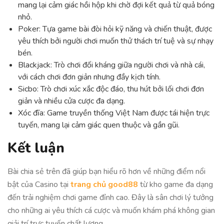
mang lại cảm giác hồi hộp khi chờ đợi kết quả từ quả bóng
nhỏ.
Poker: Tựa game bài đòi hỏi kỹ năng và chiến thuật, được
yêu thích bởi người chơi muốn thử thách trí tuệ và sự nhạy
bén.
Blackjack: Trò chơi đối kháng giữa người chơi và nhà cái,
với cách chơi đơn giản nhưng đầy kịch tính.
Sicbo: Trò chơi xúc xắc độc đáo, thu hút bởi lối chơi đơn
giản và nhiều cửa cược đa dạng.
Xóc đĩa: Game truyền thống Việt Nam được tái hiện trực
tuyến, mang lại cảm giác quen thuộc và gần gũi.
Kết luận
Bài chia sẻ trên đã giúp bạn hiểu rõ hơn về những điểm nổi
bật của Casino tại
trang chủ good88
từ kho game đa dạng
đến trải nghiệm chơi game đỉnh cao. Đây là sân chơi lý tưởng
cho những ai yêu thích cá cược và muốn khám phá không gian
giải trí trực tuyến chất lượng.