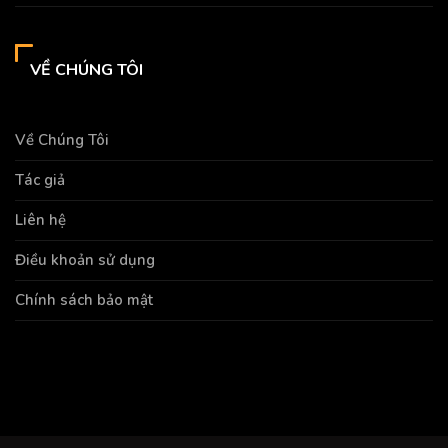
VỀ CHÚNG TÔI
Về Chúng Tôi
Tác giả
Liên hệ
Điều khoản sử dụng
Chính sách bảo mật
Tự hào là điểm đến giải trí hàng đầu:
SHBET
SHBET
https://new88.land/