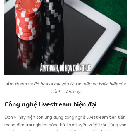
Âm thanh và đồ hoạ là hai yếu tố tạo nên sự khác biệt của
sảnh cược này
Công nghệ livestream hiện đại
Đơn vị này hiện còn ứng dụng công nghệ livestream tiên tiến,
mang đến trải nghiệm sòng bài trực tuyến vượt trội. Từng ván