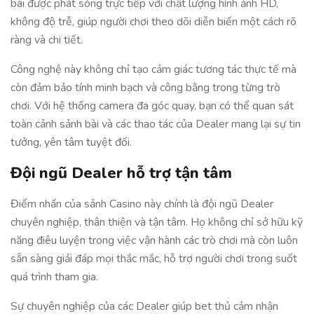
bài được phát sóng trực tiếp với chất lượng hình ảnh HD,
không độ trễ, giúp người chơi theo dõi diễn biến một cách rõ
ràng và chi tiết.
Công nghệ này không chỉ tạo cảm giác tương tác thực tế mà
còn đảm bảo tính minh bạch và công bằng trong từng trò
chơi. Với hệ thống camera đa góc quay, bạn có thể quan sát
toàn cảnh sảnh bài và các thao tác của Dealer mang lại sự tin
tưởng, yên tâm tuyệt đối.
Đội ngũ Dealer hỗ trợ tận tâm
Điểm nhấn của sảnh Casino này chính là đội ngũ Dealer
chuyên nghiệp, thân thiện và tận tâm. Họ không chỉ sở hữu kỹ
năng điêu luyện trong việc vận hành các trò chơi mà còn luôn
sẵn sàng giải đáp mọi thắc mắc, hỗ trợ người chơi trong suốt
quá trình tham gia.
Sự chuyên nghiệp của các Dealer giúp bet thủ cảm nhận