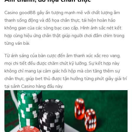
Casino good88 gây ấn tượng mạnh mẽ với chất lượng âm
thanh sống động và đồ họa chân thực, tái hiện hoàn hảo
không gian của các sòng bạc cao cấp. Hình ảnh sắc nét kết
hợp cùng hiệu ứng chân thật giúp người chơi đắm chìm trong
từng ván bài.
Từ ánh sáng của bàn cược đến âm thanh xúc xắc reo vang,
mọi chi tiết đều được chăm chút kỹ lưỡng. Sự kết hợp này
không chỉ mang lại cảm giác hồi hộp mà còn tăng thêm sự
chân thực, giúp bet thủ được tận hưởng từng phút giây giải trí
tại sảnh Casino hàng đầu này.