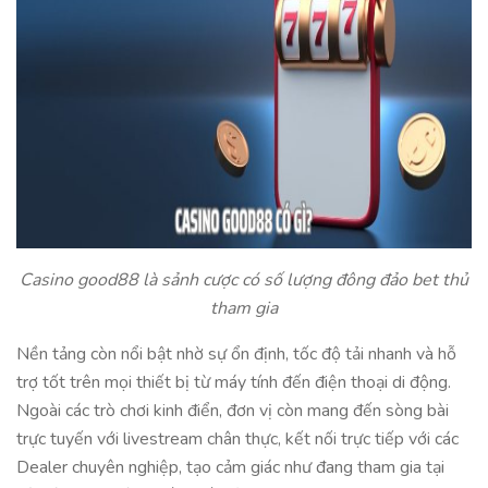
Casino good88 là sảnh cược có số lượng đông đảo bet thủ
tham gia
Nền tảng còn nổi bật nhờ sự ổn định, tốc độ tải nhanh và hỗ
trợ tốt trên mọi thiết bị từ máy tính đến điện thoại di động.
Ngoài các trò chơi kinh điển, đơn vị còn mang đến sòng bài
trực tuyến với livestream chân thực, kết nối trực tiếp với các
Dealer chuyên nghiệp, tạo cảm giác như đang tham gia tại