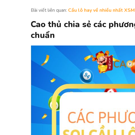
Bài viết liên quan:
Cầu lô hay về nhiều nhất XS
Cao thủ chia sẻ các phươn
chuẩn