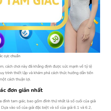
ác cực chuẩn
ăm, cách chơi này đã khẳng định được sức mạnh về tỷ lệ
quy trình thiết lập và khám phá cách thức hướng dẫn tiến
ột cách thuận lợi.
ác đơn giản nhất
a đỉnh tam giác, bao gồm đỉnh thứ nhất là số cuối của giải
3. Dựa vào số của giải đặc biệt và số của giải 6.1 và 6.2,