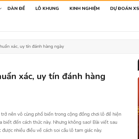
DÀN ĐỀ
LÔ KHUNG
KINH NGHIỆM
DỰ ĐOÁN X
chuẩn xác, uy tín đánh hàng ngày
huẩn xác, uy tín đánh hàng
 trở nên vô cùng phổ biến trong cộng đồng chơi lô đề hiện
a biết đến cách thức này. Nhưng không sao! Bài viết sau
 được nhiều điều về cách soi cầu lô tam giác này.