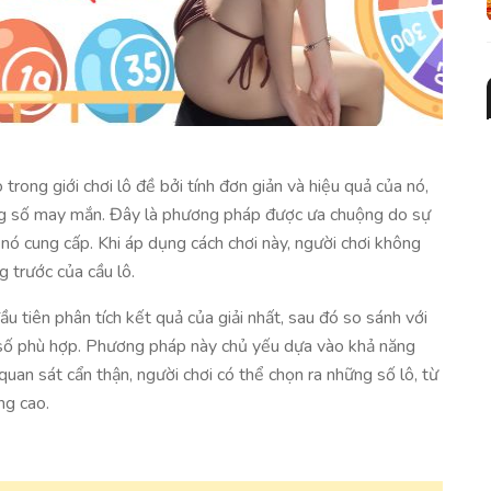
rong giới chơi lô đề bởi tính đơn giản và hiệu quả của nó,
ững số may mắn. Đây là phương pháp được ưa chuộng do sự
à nó cung cấp. Khi áp dụng cách chơi này, người chơi không
 trước của cầu lô.
 tiên phân tích kết quả của giải nhất, sau đó so sánh với
n số phù hợp. Phương pháp này chủ yếu dựa vào khả năng
uan sát cẩn thận, người chơi có thể chọn ra những số lô, từ
ng cao.