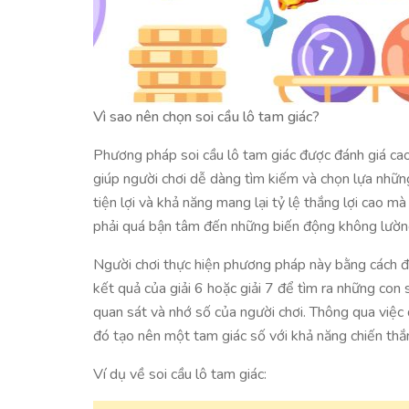
Vì sao nên chọn soi cầu lô tam giác?
Phương pháp soi cầu lô tam giác được đánh giá cao t
giúp người chơi dễ dàng tìm kiếm và chọn lựa nh
tiện lợi và khả năng mang lại tỷ lệ thắng lợi cao m
phải quá bận tâm đến những biến động không lường
Người chơi thực hiện phương pháp này bằng cách đầu
kết quả của giải 6 hoặc giải 7 để tìm ra những co
quan sát và nhớ số của người chơi. Thông qua việc q
đó tạo nên một tam giác số với khả năng chiến thắ
Ví dụ về soi cầu lô tam giác: