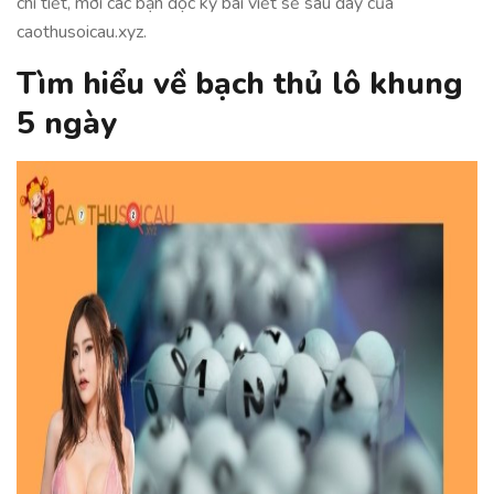
chi tiết, mời các bạn đọc kỹ bài viết sẽ sau đây của
caothusoicau.xyz.
Tìm hiểu về bạch thủ lô khung
5 ngày