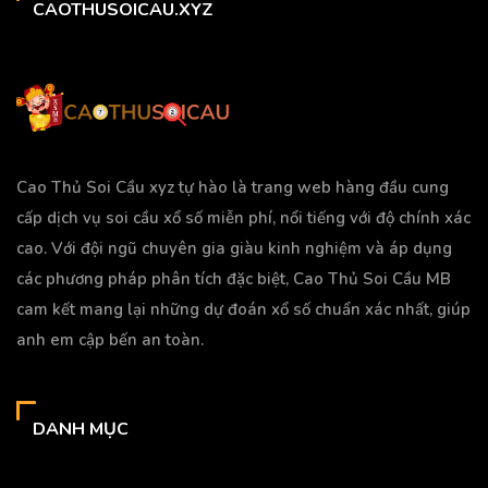
CAOTHUSOICAU.XYZ
Cao Thủ Soi Cầu xyz tự hào là trang web hàng đầu cung
cấp dịch vụ soi cầu xổ số miễn phí, nổi tiếng với độ chính xác
cao. Với đội ngũ chuyên gia giàu kinh nghiệm và áp dụng
các phương pháp phân tích đặc biệt, Cao Thủ Soi Cầu MB
cam kết mang lại những dự đoán xổ số chuẩn xác nhất, giúp
anh em cập bến an toàn.
DANH MỤC