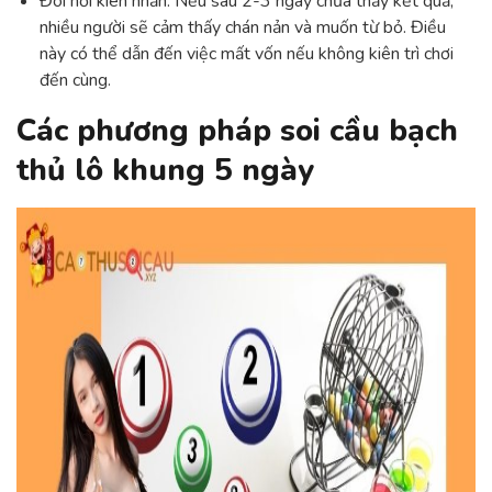
Đòi hỏi kiên nhẫn: Nếu sau 2-3 ngày chưa thấy kết quả,
nhiều người sẽ cảm thấy chán nản và muốn từ bỏ. Điều
này có thể dẫn đến việc mất vốn nếu không kiên trì chơi
đến cùng.
Các phương pháp soi cầu bạch
thủ lô khung 5 ngày