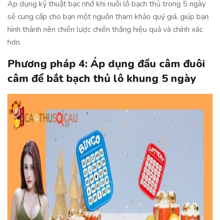
Áp dụng kỹ thuật bạc nhớ khi nuôi lô bạch thủ trong 5 ngày
sẽ cung cấp cho bạn một nguồn tham khảo quý giá, giúp bạn
hình thành nên chiến lược chiến thắng hiệu quả và chính xác
hơn.
Phương pháp 4: Áp dụng đầu câm đuôi
câm để bắt bạch thủ lô khung 5 ngày