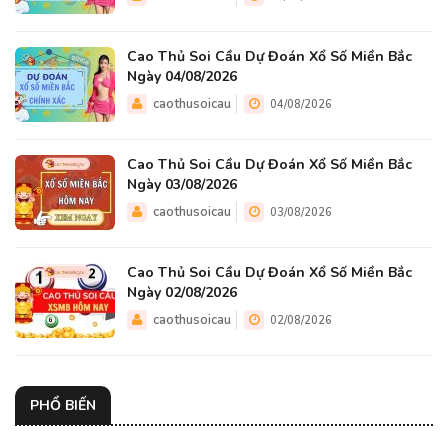
Cao Thủ Soi Cầu Dự Đoán Xổ Số Miền Bắc
Ngày 04/08/2026
caothusoicau
04/08/2026
Cao Thủ Soi Cầu Dự Đoán Xổ Số Miền Bắc
Ngày 03/08/2026
caothusoicau
03/08/2026
Cao Thủ Soi Cầu Dự Đoán Xổ Số Miền Bắc
Ngày 02/08/2026
caothusoicau
02/08/2026
PHỔ BIẾN