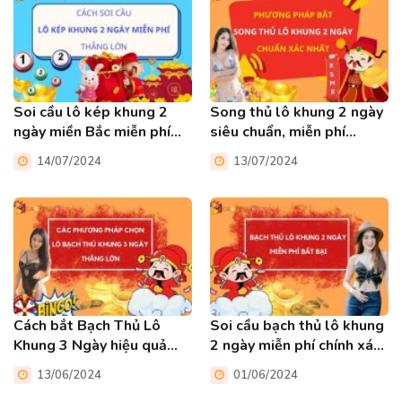
Soi cầu lô kép khung 2
Song thủ lô khung 2 ngày
ngày miền Bắc miễn phí
siêu chuẩn, miễn phí
siêu chuẩn
100%
14/07/2024
13/07/2024
Cách bắt Bạch Thủ Lô
Soi cầu bạch thủ lô khung
Khung 3 Ngày hiệu quả
2 ngày miễn phí chính xác
cùng Cao thủ soi cầu
nhất
13/06/2024
01/06/2024