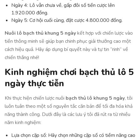
Ngày 4: Lô vẫn chưa về, gấp đôi số tiền cược lên
1.920.000 đồng.
Ngày 5: Cơ hội cuối cùng, đặt cược 4.800.000 đồng.
Nuôi lô bạch thủ khung 5 ngày
kết hợp với chiến lược vào
tiền thông minh sẽ giúp bạn chinh phục giải thưởng cao một
cách hiệu quả. Hãy áp dụng bí quyết này và tự tin “rinh” về
chiến thắng nhé!
Kinh nghiệm chơi bạch thủ lô 5
ngày thực tiễn
Khi thực hiện chiến lược nuôi
bạch thủ lô khung 5 ngày
, tôi
luôn tuân theo một số nguyên tắc căn bản để tối đa hóa khả
năng thành công. Dưới đây là các lưu ý tôi đã rút ra từ nhiều
năm kinh nghiệm:
Lựa chọn cặp số: Hãy chọn những cặp số có tiềm năng cao