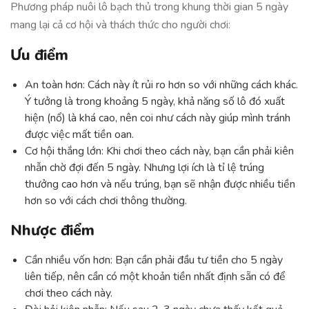
Phương pháp nuôi lô bạch thủ trong khung thời gian 5 ngày
mang lại cả cơ hội và thách thức cho người chơi:
Ưu điểm
An toàn hơn: Cách này ít rủi ro hơn so với những cách khác.
Ý tưởng là trong khoảng 5 ngày, khả năng số lô đó xuất
hiện (nổ) là khá cao, nên coi như cách này giúp mình tránh
được việc mất tiền oan.
Cơ hội thắng lớn: Khi chơi theo cách này, bạn cần phải kiên
nhẫn chờ đợi đến 5 ngày. Nhưng lợi ích là tỉ lệ trúng
thưởng cao hơn và nếu trúng, bạn sẽ nhận được nhiều tiền
hơn so với cách chơi thông thường.
Nhược điểm
Cần nhiều vốn hơn: Bạn cần phải đầu tư tiền cho 5 ngày
liên tiếp, nên cần có một khoản tiền nhất định sẵn có để
chơi theo cách này.