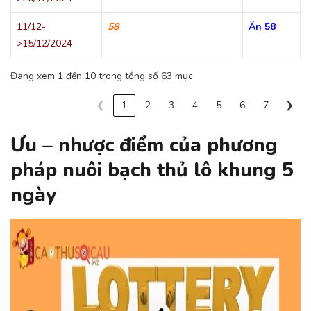
11/12-
58
Ăn 58
>15/12/2024
Đang xem 1 đến 10 trong tổng số 63 mục
❮
1
2
3
4
5
6
7
❯
Ưu – nhược điểm của phương
pháp nuôi bạch thủ lô khung 5
ngày