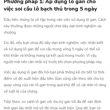
Phương pháp 1: Áp dụng lô gan cho
việc soi cầu lô bạch thủ trong 5 ngày
Đầu tiên, chúng ta sẽ tập trung vào việc sử dụng lô gan. Cách
này thường được những người chơi dày dạn kinh nghiệm ưa
chuộng.
Do đó, nếu bạn chưa đủ dày dạn kinh nghiệm, việc nhận biết
và sử dụng lô gan để soi cầu trong vòng 5 ngày có thể sẽ
khó khăn và không mang lại kết quả mong muốn. Vì vậy,
người mới nên cân nhắc kỹ trước khi chọn phương pháp này.
Việc áp dụng lô gan đòi hỏi bạn phải thống kê chi tiết từ thời
điểm số đó xuất hiện đầu tiên. Bạn cũng cần theo dõi chu kỳ
quay vòng của các lô gan trong quá khứ để có cái nhìn rõ ràng
về luật lệ của chúng.
Tiếp theo, so sánh lô gan với chu kỳ gan tối đa để xác định
thời gian lâu nhất mà số đó chưa xuất hiện. Qua đó, bạn có