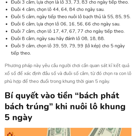
Đuôi 3 câm, lựa chọn là lô 33, 73, 83 cho ngày tiếp theo.
Đuôi 4 câm, chọn lô 44, 64, 84 cho ngày sau.
Đuôi 5 câm, ngày tiếp theo nuôi lô bạch thủ là 55, 85, 95.
Đuôi 6 câm, lựa chọn lô 06, 16, 56, 66 cho ngày sau.
Đuôi 7 câm, chọn lô 17, 47, 67, 77 cho ngày tiếp theo.
Đuôi 8 câm, ngày sau hãy đánh lô 08, 18, 88.
Đuôi 9 câm, chọn lô 39, 59, 79, 99 (lô kép) cho 5 ngày
tiếp theo.
Phương pháp này yêu cầu người chơi cần quan sát kĩ kết quả
xổ số để xác định đầu số và đuôi số câm, từ đó chọn ra con lô
phù hợp để theo đuổi trong khung thời gian 5 ngày.
Bí quyết vào tiền “bách phát
bách trúng” khi nuôi lô khung
5 ngày