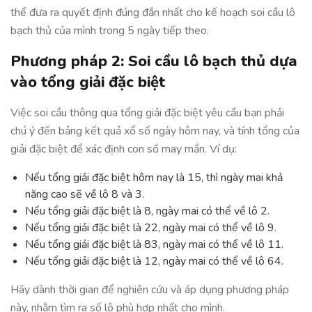
thể đưa ra quyết định đúng đắn nhất cho kế hoạch soi cầu lô
bạch thủ của mình trong 5 ngày tiếp theo.
Phương pháp 2: Soi cầu lô bạch thủ dựa
vào tổng giải đặc biệt
Việc soi cầu thông qua tổng giải đặc biệt yêu cầu bạn phải
chú ý đến bảng kết quả xổ số ngày hôm nay, và tính tổng của
giải đặc biệt để xác định con số may mắn. Ví dụ:
Nếu tổng giải đặc biệt hôm nay là 15, thì ngày mai khả
năng cao sẽ về lô 8 và 3.
Nếu tổng giải đặc biệt là 8, ngày mai có thể về lô 2.
Nếu tổng giải đặc biệt là 22, ngày mai có thể về lô 9.
Nếu tổng giải đặc biệt là 83, ngày mai có thể về lô 11.
Nếu tổng giải đặc biệt là 12, ngày mai có thể về lô 64.
Hãy dành thời gian để nghiên cứu và áp dụng phương pháp
này, nhằm tìm ra số lô phù hợp nhất cho mình.