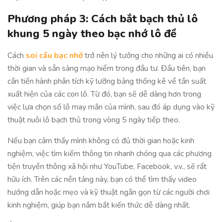
Phương pháp 3: Cách bắt bạch thủ lô
khung 5 ngày theo bạc nhớ lô đề
Cách
soi cầu bạc nhớ
trở nên lý tưởng cho những ai có nhiều
thời gian và sẵn sàng mạo hiểm trong đầu tư. Đầu tiên, bạn
cần tiến hành phân tích kỹ lưỡng bảng thống kê về tần suất
xuất hiện của các con lô. Từ đó, bạn sẽ dễ dàng hơn trong
việc lựa chọn số lô may mắn của mình, sau đó áp dụng vào kỹ
thuật nuôi lô bạch thủ trong vòng 5 ngày tiếp theo.
Nếu bạn cảm thấy mình không có đủ thời gian hoặc kinh
nghiệm, việc tìm kiếm thông tin nhanh chóng qua các phương
tiện truyền thông xã hội như YouTube, Facebook, v.v., sẽ rất
hữu ích. Trên các nền tảng này, bạn có thể tìm thấy video
hướng dẫn hoặc mẹo và kỹ thuật ngắn gọn từ các người chơi
kinh nghiệm, giúp bạn nắm bắt kiến thức dễ dàng nhất.