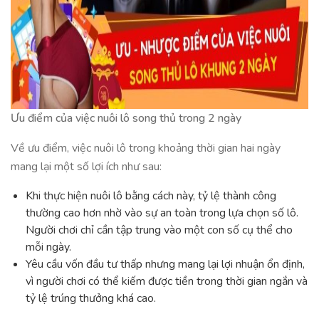
Ưu điểm của việc nuôi lô song thủ trong 2 ngày
Về ưu điểm, việc nuôi lô trong khoảng thời gian hai ngày
mang lại một số lợi ích như sau:
Khi thực hiện nuôi lô bằng cách này, tỷ lệ thành công
thường cao hơn nhờ vào sự an toàn trong lựa chọn số lô.
Người chơi chỉ cần tập trung vào một con số cụ thể cho
mỗi ngày.
Yêu cầu vốn đầu tư thấp nhưng mang lại lợi nhuận ổn định,
vì người chơi có thể kiếm được tiền trong thời gian ngắn và
tỷ lệ trúng thưởng khá cao.