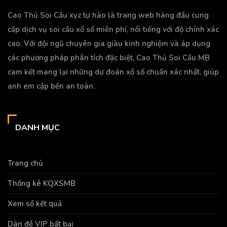
Cao Thủ Soi Cầu xyz tự hào là trang web hàng đầu cung
cấp dịch vụ soi cầu xổ số miễn phí, nổi tiếng với độ chính xác
cao. Với đội ngũ chuyên gia giàu kinh nghiệm và áp dụng
các phương pháp phân tích đặc biệt, Cao Thủ Soi Cầu MB
cam kết mang lại những dự đoán xổ số chuẩn xác nhất, giúp
anh em cập bến an toàn.
DANH MỤC
Trang chủ
Thống kê KQXSMB
Xem sổ kết quả
Dàn đề VIP bất bại