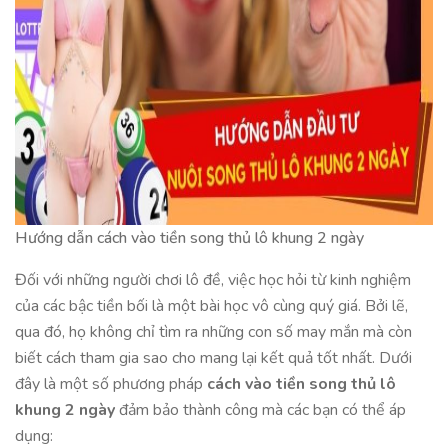
Hướng dẫn cách vào tiền song thủ lô khung 2 ngày
Đối với những người chơi lô đề, việc học hỏi từ kinh nghiệm
của các bậc tiền bối là một bài học vô cùng quý giá. Bởi lẽ,
qua đó, họ không chỉ tìm ra những con số may mắn mà còn
biết cách tham gia sao cho mang lại kết quả tốt nhất. Dưới
đây là một số phương pháp
cách vào tiền song thủ lô
khung 2 ngày
đảm bảo thành công mà các bạn có thể áp
dụng: