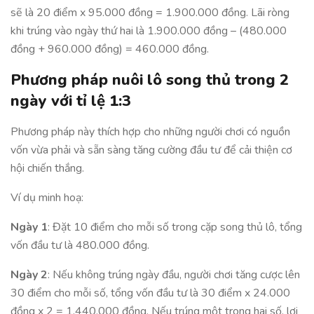
sẽ là 20 điểm x 95.000 đồng = 1.900.000 đồng. Lãi ròng
khi trúng vào ngày thứ hai là 1.900.000 đồng – (480.000
đồng + 960.000 đồng) = 460.000 đồng.
Phương pháp nuôi lô song thủ trong 2
ngày với tỉ lệ 1:3
Phương pháp này thích hợp cho những người chơi có nguồn
vốn vừa phải và sẵn sàng tăng cường đầu tư để cải thiện cơ
hội chiến thắng.
Ví dụ minh hoạ:
Ngày 1
: Đặt 10 điểm cho mỗi số trong cặp song thủ lô, tổng
vốn đầu tư là 480.000 đồng.
Ngày 2
: Nếu không trúng ngày đầu, người chơi tăng cược lên
30 điểm cho mỗi số, tổng vốn đầu tư là 30 điểm x 24.000
đồng x 2 = 1.440.000 đồng. Nếu trúng một trong hai số, lợi