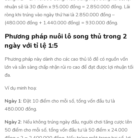
nhuận sẽ là 30 điểm x 95.000 đồng = 2.850.000 đồng. Lãi
ròng khi trúng vào ngày thứ hai là 2.850.000 đồng –
(480.000 đồng + 1.440.000 đồng) = 930.000 đồng.
Phương pháp nuôi lô song thủ trong 2
ngày với tỉ lệ 1:5
Phương pháp này dành cho các cao thủ lô đề có nguồn vốn
lớn và sẵn sàng chấp nhận rủi ro cao để đạt được lợi nhuận tối
đa.
Ví dụ minh hoạ:
Ngày 1
: Đặt 10 điểm cho mỗi số, tổng vốn đầu tư là
480.000 đồng.
Ngày 2
: Nếu không trúng ngày đầu, người chơi tăng cược lên
50 điểm cho mỗi số, tổng vốn đầu tư là 50 điểm x 24.000