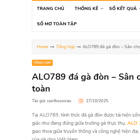
TRANG CHỦ
THỐNG KÊ
SỔ KẾT QUẢ
SỔ MƠ TOÀN TẬP
Home
Tổng hợp
ALO789 đá gà đòn – Sân chơ
TỔNG HỢP
ALO789 đá gà đòn – Sân c
toàn
Tác giả:
caothusoicau
27/10/2025
Tại ALO789, hình thức đá gà đòn được tái hiện số
giác như đang đứng giữa trường gà thực thụ.
ALO 
giao thoa giữa truyền thống và công nghệ hiện đại, 
của gà chọi Việt Nam.