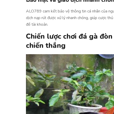
Bảo mật và giao dịch nhanh chó
ALO789 cam kết bảo vệ thông tin cá nhân của người
dịch nạp rút được xử lý nhanh chóng, giúp cược th
đề tài khoản.
Chiến lược chơi đá gà đòn
chiến thắng