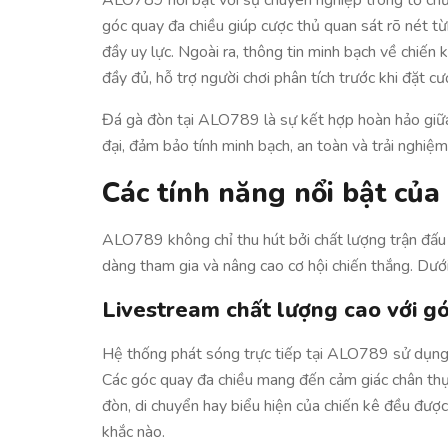
ALO789 nổi bật với sự chuyên nghiệp trong tổ chức
góc quay đa chiều giúp cược thủ quan sát rõ nét từn
đầy uy lực. Ngoài ra, thông tin minh bạch về chiến
đầy đủ, hỗ trợ người chơi phân tích trước khi đặt cư
Đá gà đòn tại ALO789 là sự kết hợp hoàn hảo giữa
đại, đảm bảo tính minh bạch, an toàn và trải nghiệm
Các tính năng nổi bật củ
ALO789 không chỉ thu hút bởi chất lượng trận đấu 
dàng tham gia và nâng cao cơ hội chiến thắng. Dướ
Livestream chất lượng cao với g
Hệ thống phát sóng trực tiếp tại ALO789 sử dụng 
Các góc quay đa chiều mang đến cảm giác chân thực
đòn, di chuyển hay biểu hiện của chiến kê đều được 
khắc nào.