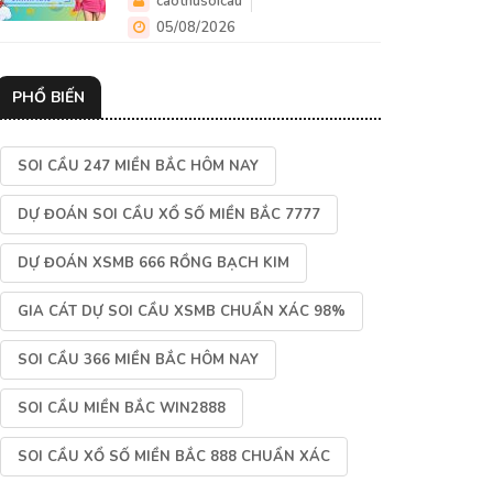
caothusoicau
05/08/2026
PHỔ BIẾN
SOI CẦU 247 MIỀN BẮC HÔM NAY
DỰ ĐOÁN SOI CẦU XỔ SỐ MIỀN BẮC 7777
DỰ ĐOÁN XSMB 666 RỒNG BẠCH KIM
GIA CÁT DỰ SOI CẦU XSMB CHUẨN XÁC 98%
SOI CẦU 366 MIỀN BẮC HÔM NAY
SOI CẦU MIỀN BẮC WIN2888
SOI CẦU XỔ SỐ MIỀN BẮC 888 CHUẨN XÁC