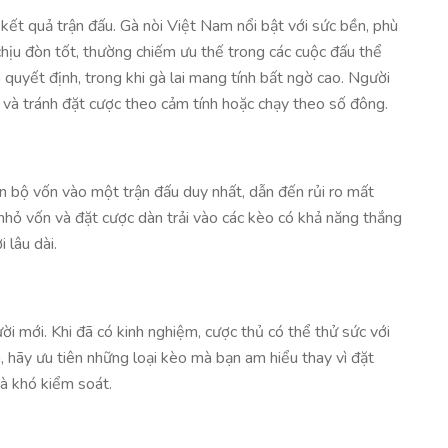
kết quả trận đấu. Gà nòi Việt Nam nổi bật với sức bền, phù
chịu đòn tốt, thường chiếm ưu thế trong các cuộc đấu thể
quyết định, trong khi gà lai mang tính bất ngờ cao. Người
và tránh đặt cược theo cảm tính hoặc chạy theo số đông.
àn bộ vốn vào một trận đấu duy nhất, dẫn đến rủi ro mất
 nhỏ vốn và đặt cược dàn trải vào các kèo có khả năng thắng
 lâu dài.
i mới. Khi đã có kinh nghiệm, cược thủ có thể thử sức với
, hãy ưu tiên những loại kèo mà bạn am hiểu thay vì đặt
và khó kiểm soát.