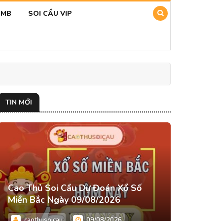
SMB
SOI CẦU VIP
TIN MỚI
Cao Thủ Soi Cầu Dự Đoán Xổ Số
Miền Bắc Ngày 09/08/2026
caothusoicau
09/08/2026