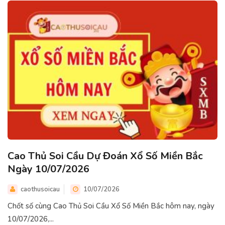
Cao Thủ Soi Cầu Dự Đoán Xổ Số Miền Bắc
Ngày 10/07/2026
caothusoicau
10/07/2026
Chốt số cùng Cao Thủ Soi Cầu Xổ Số Miền Bắc hôm nay, ngày
10/07/2026,...