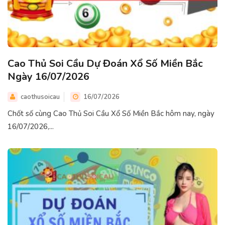
Cao Thủ Soi Cầu Dự Đoán Xổ Số Miền Bắc
Ngày 16/07/2026
caothusoicau
16/07/2026
Chốt số cùng Cao Thủ Soi Cầu Xổ Số Miền Bắc hôm nay, ngày
16/07/2026,...