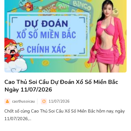
Cao Thủ Soi Cầu Dự Đoán Xổ Số Miền Bắc
Ngày 11/07/2026
caothusoicau
11/07/2026
Chốt số cùng Cao Thủ Soi Cầu Xổ Số Miền Bắc hôm nay, ngày
11/07/2026,...