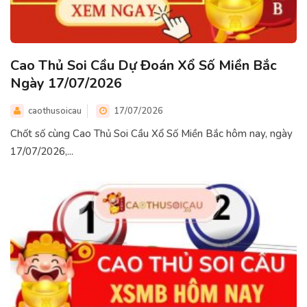
Cao Thủ Soi Cầu Dự Đoán Xổ Số Miền Bắc
Ngày 17/07/2026
caothusoicau
17/07/2026
Chốt số cùng Cao Thủ Soi Cầu Xổ Số Miền Bắc hôm nay, ngày
17/07/2026,...