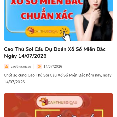
Cao Thủ Soi Cầu Dự Đoán Xổ Số Miền Bắc
Ngày 14/07/2026
caothusoicau
14/07/2026
Chốt số cùng Cao Thủ Soi Cầu Xổ Số Miền Bắc hôm nay, ngày
14/07/2026,...