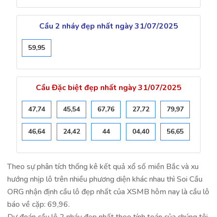
Cầu 2 nháy đẹp nhất ngày 31/07/2025
59,95
Cầu Đặc biệt đẹp nhất ngày 31/07/2025
47,74
45,54
67,76
27,72
79,97
46,64
24,42
44
04,40
56,65
Theo sự phân tích thống kê kết quả xổ số miền Bắc và xu
hướng nhịp lô trên nhiều phương diện khác nhau thì Soi Cầu
ORG nhận định cầu lô đẹp nhất của XSMB hôm nay là cầu lô
báo về cặp: 69,96.