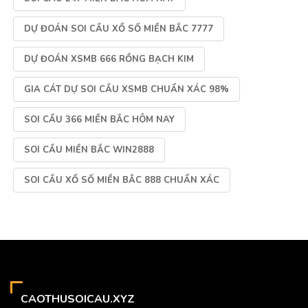
DỰ ĐOÁN SOI CẦU XỔ SỐ MIỀN BẮC 7777
DỰ ĐOÁN XSMB 666 RỒNG BẠCH KIM
GIA CÁT DỰ SOI CẦU XSMB CHUẨN XÁC 98%
SOI CẦU 366 MIỀN BẮC HÔM NAY
SOI CẦU MIỀN BẮC WIN2888
SOI CẦU XỔ SỐ MIỀN BẮC 888 CHUẨN XÁC
CAOTHUSOICAU.XYZ