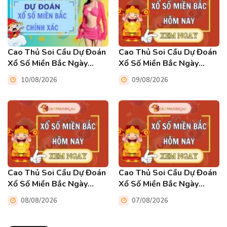
Cao Thủ Soi Cầu Dự Đoán
Cao Thủ Soi Cầu Dự Đoán
Xổ Số Miền Bắc Ngày
Xổ Số Miền Bắc Ngày
10/08/2026
09/08/2026
10/08/2026
09/08/2026
Cao Thủ Soi Cầu Dự Đoán
Cao Thủ Soi Cầu Dự Đoán
Xổ Số Miền Bắc Ngày
Xổ Số Miền Bắc Ngày
08/08/2026
07/08/2026
08/08/2026
07/08/2026