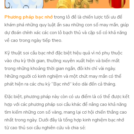
Phương pháp bạc nhớ
trong lô đề là chiến lược tối ưu để
khám phá những quy luật ẩn sau những con số may mắn, giúp
dự đoán chính xác các con lô bạch thủ và cặp số có khả năng
về cao trong ngày tiếp theo.
Kỹ thuật soi cầu bạc nhớ đặc biệt hiệu quả vì nó phụ thuộc
vào chu kỳ thời gian, thường xuyên xuất hiện và biến mất
trong những khoảng thời gian ngắn, đôi khi chỉ vài ngày.
Những người có kinh nghiệm và một chút may mắn có thể
phát hiện ra các chu kỳ “Bạc nhớ” kéo dài đến cả tháng.
Đặc biệt, phương pháp này còn có ưu điểm là có thể được kết
hợp với các phương pháp soi cầu khác để nâng cao khả năng
tìm kiếm những con số vàng, mang lại cơ hội chiến thắng cao
nhất trong ngày. Dưới đây là tổng hợp kinh nghiệm bạc nhớ
từ cao thủ soi cầu nghiên cứu và chia sẻ: