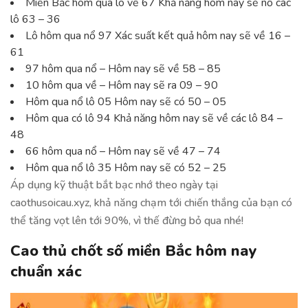
Miền Bắc hôm qua lô về 67 Khả năng hôm nay sẽ nổ các
lô 63 – 36
Lô hôm qua nổ 97 Xác suất kết quả hôm nay sẽ về 16 –
61
97 hôm qua nổ – Hôm nay sẽ về 58 – 85
10 hôm qua về – Hôm nay sẽ ra 09 – 90
Hôm qua nổ lô 05 Hôm nay sẽ có 50 – 05
Hôm qua có lô 94 Khả năng hôm nay sẽ về các lô 84 –
48
66 hôm qua nổ – Hôm nay sẽ về 47 – 74
Hôm qua nổ lô 35 Hôm nay sẽ có 52 – 25
Áp dụng kỹ thuật bắt bạc nhớ theo ngày tại
caothusoicau.xyz, khả năng chạm tới chiến thắng của bạn có
thể tăng vọt lên tới 90%, vì thế đừng bỏ qua nhé!
Cao thủ chốt số miền Bắc hôm nay
chuẩn xác