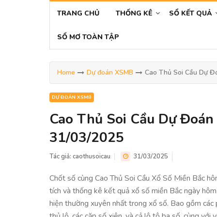
TRANG CHỦ
THỐNG KÊ
SỔ KẾT QUẢ
SỔ MƠ TOÀN TẬP
Home
Dự đoán XSMB
Cao Thủ Soi Cầu Dự Đ
DỰ ĐOÁN XSMB
Cao Thủ Soi Cầu Dự Đoán
31/03/2025
Tác giả:
caothusoicau
31/03/2025
Chốt số cùng Cao Thủ Soi Cầu Xổ Số Miền Bắc hô
tích và thống kê kết quả xổ số miền Bắc ngày hôm
hiện thường xuyên nhất trong xổ số. Bao gồm các
thủ lô, các cặp số xiên, và cả lô tô ba số, cùng với