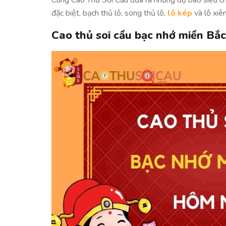
Cùng Cao Thủ Soi Cầu đưa ra những dự báo siêu 
đặc biệt, bạch thủ lô, song thủ lô,
lô kép
và lô xiê
Cao thủ soi cầu bạc nhớ miền Bắ