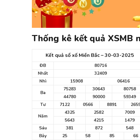
Thống kê kết quả XSMB 
Kết quả sổ xố Miền Bắc – 30-03-2025
ĐB
80716
Nhất
32409
Nhì
15908
06416
75283
30643
80758
Ba
44780
90000
59349
Tư
7122
0566
8891
265
4325
2582
7009
Năm
5643
4215
1479
Sáu
381
872
548
Bảy
25
58
85
66