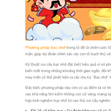
Phương pháp bạc nhớ
trong lô đề là chiến lược 
mắn, giúp dự đoán chính xác các con lô bạch thủ v
Kỹ thuật soi cầu bạc nhớ đặc biệt hiệu quả vì nó ph
biến mất trong những khoảng thời gian ngắn, đôi kh
may mắn có thể phát hiện ra các chu kỳ “Bạc nhớ” 
Đặc biệt, phương pháp này còn có ưu điểm là có t
cao khả năng tìm kiếm những con số vàng, mang lại
hợp kinh nghiệm bạc nhớ từ cao thủ soi cầu nghiên 
Đề 16 về hôm qua – Dự đoán hôm nay sẽ có 1