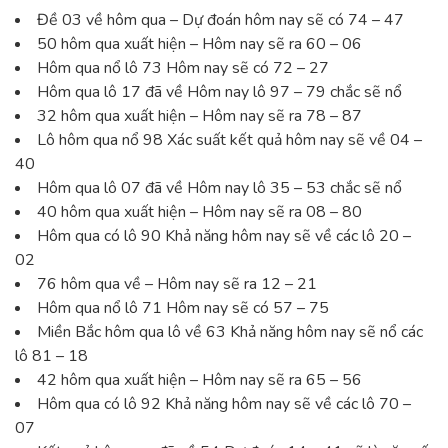
Đề 03 về hôm qua – Dự đoán hôm nay sẽ có 74 – 47
50 hôm qua xuất hiện – Hôm nay sẽ ra 60 – 06
Hôm qua nổ lô 73 Hôm nay sẽ có 72 – 27
Hôm qua lô 17 đã về Hôm nay lô 97 – 79 chắc sẽ nổ
32 hôm qua xuất hiện – Hôm nay sẽ ra 78 – 87
Lô hôm qua nổ 98 Xác suất kết quả hôm nay sẽ về 04 –
40
Hôm qua lô 07 đã về Hôm nay lô 35 – 53 chắc sẽ nổ
40 hôm qua xuất hiện – Hôm nay sẽ ra 08 – 80
Hôm qua có lô 90 Khả năng hôm nay sẽ về các lô 20 –
02
76 hôm qua về – Hôm nay sẽ ra 12 – 21
Hôm qua nổ lô 71 Hôm nay sẽ có 57 – 75
Miền Bắc hôm qua lô về 63 Khả năng hôm nay sẽ nổ các
lô 81 – 18
42 hôm qua xuất hiện – Hôm nay sẽ ra 65 – 56
Hôm qua có lô 92 Khả năng hôm nay sẽ về các lô 70 –
07