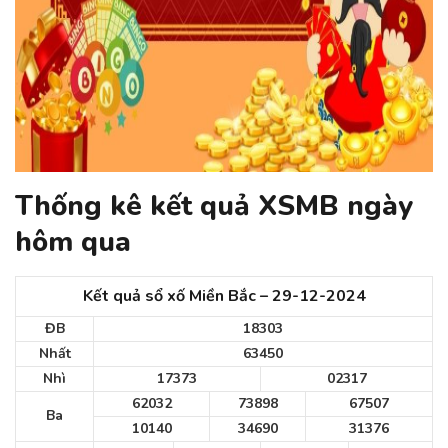
Thống kê kết quả XSMB ngày
hôm qua
Kết quả sổ xố Miền Bắc – 29-12-2024
ĐB
18303
Nhất
63450
Nhì
17373
02317
62032
73898
67507
Ba
10140
34690
31376