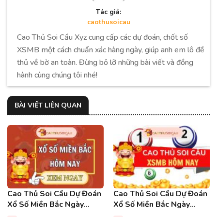
Tác giả:
caothusoicau
Cao Thủ Soi Cầu Xyz cung cấp các dự đoán, chốt số
XSMB một cách chuẩn xác hàng ngày, giúp anh em lô đề
thủ về bờ an toàn. Đừng bỏ lỡ những bài viết và đồng
hành cùng chúng tôi nhé!
BÀI VIẾT LIÊN QUAN
Cao Thủ Soi Cầu Dự Đoán
Cao Thủ Soi Cầu Dự Đoán
Xổ Số Miền Bắc Ngày
Xổ Số Miền Bắc Ngày
07/08/2026
06/08/2026