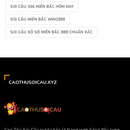
SOI CẦU 366 MIỀN BẮC HÔM NAY
SOI CẦU MIỀN BẮC WIN2888
SOI CẦU XỔ SỐ MIỀN BẮC 888 CHUẨN XÁC
CAOTHUSOICAU.XYZ
Cao Thủ Soi Cầu xyz tự hào là trang web hàng đầu cung