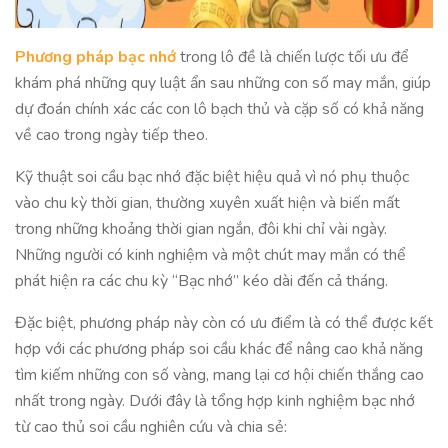
Phương pháp bạc nhớ
trong lô đề là chiến lược tối ưu để
khám phá những quy luật ẩn sau những con số may mắn, giúp
dự đoán chính xác các con lô bạch thủ và cặp số có khả năng
về cao trong ngày tiếp theo.
Kỹ thuật soi cầu bạc nhớ đặc biệt hiệu quả vì nó phụ thuộc
vào chu kỳ thời gian, thường xuyên xuất hiện và biến mất
trong những khoảng thời gian ngắn, đôi khi chỉ vài ngày.
Những người có kinh nghiệm và một chút may mắn có thể
phát hiện ra các chu kỳ “Bạc nhớ” kéo dài đến cả tháng.
Đặc biệt, phương pháp này còn có ưu điểm là có thể được kết
hợp với các phương pháp soi cầu khác để nâng cao khả năng
tìm kiếm những con số vàng, mang lại cơ hội chiến thắng cao
nhất trong ngày. Dưới đây là tổng hợp kinh nghiệm bạc nhớ
từ cao thủ soi cầu nghiên cứu và chia sẻ: