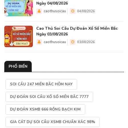
Ngày 04/08/2026
caothusoicau
04/08/2026
Cao Thủ Soi Cầu Dự Đoán Xổ Số Miền Bắc
Ngày 03/08/2026
caothusoicau
03/08/2026
PHỔ BIẾN
SOI CẦU 247 MIỀN BẮC HÔM NAY
DỰ ĐOÁN SOI CẦU XỔ SỐ MIỀN BẮC 7777
DỰ ĐOÁN XSMB 666 RỒNG BẠCH KIM
GIA CÁT DỰ SOI CẦU XSMB CHUẨN XÁC 98%