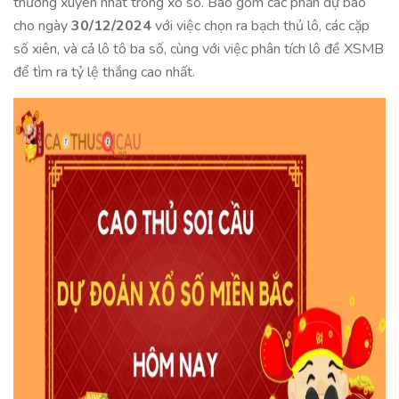
thường xuyên nhất trong xổ số. Bao gồm các phần dự báo
cho ngày
30/12/2024
với việc chọn ra bạch thủ lô, các cặp
số xiên, và cả lô tô ba số, cùng với việc phân tích lô đề XSMB
để tìm ra tỷ lệ thắng cao nhất.