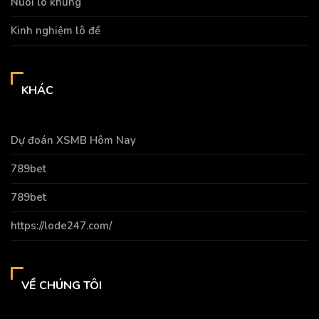
Nuôi lô khung
Kinh nghiệm lô đề
KHÁC
Dự đoán XSMB Hôm Nay
789bet
789bet
https://lode247.com/
VỀ CHÚNG TÔI