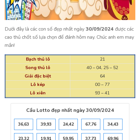
Dưới đây là các con số đẹp nhất ngày
30/09/2024
được các
cao thủ chốt số lựa chọn để đánh hôm nay. Chúc anh em may
mắn!
Bạch thủ lô
21
Song thủ lô
40 – 04, 25 – 52
Giải đặc biệt
64
Lô kép
00 – 77
Lô xiên
93 – 41
Cầu Lotto đẹp nhất ngày 30/09/2024
36,63
39,93
24,42
67,76
34,43
23,32
19,91
59,95
37,73
69,96