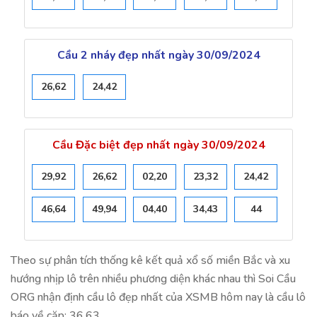
Cầu 2 nháy đẹp nhất ngày 30/09/2024
26,62
24,42
Cầu Đặc biệt đẹp nhất ngày 30/09/2024
29,92
26,62
02,20
23,32
24,42
46,64
49,94
04,40
34,43
44
Theo sự phân tích thống kê kết quả xổ số miền Bắc và xu
hướng nhịp lô trên nhiều phương diện khác nhau thì Soi Cầu
ORG nhận định cầu lô đẹp nhất của XSMB hôm nay là cầu lô
báo về cặp: 36,63.