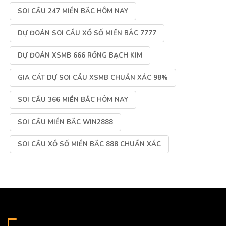
SOI CẦU 247 MIỀN BẮC HÔM NAY
DỰ ĐOÁN SOI CẦU XỔ SỐ MIỀN BẮC 7777
DỰ ĐOÁN XSMB 666 RỒNG BẠCH KIM
GIA CÁT DỰ SOI CẦU XSMB CHUẨN XÁC 98%
SOI CẦU 366 MIỀN BẮC HÔM NAY
SOI CẦU MIỀN BẮC WIN2888
SOI CẦU XỔ SỐ MIỀN BẮC 888 CHUẨN XÁC