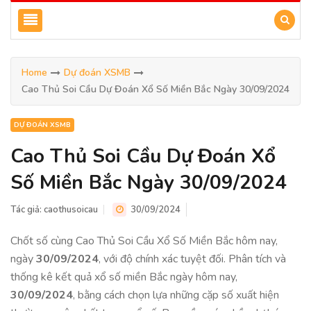
Home
Dự đoán XSMB
Cao Thủ Soi Cầu Dự Đoán Xổ Số Miền Bắc Ngày 30/09/2024
DỰ ĐOÁN XSMB
Cao Thủ Soi Cầu Dự Đoán Xổ
Số Miền Bắc Ngày 30/09/2024
Tác giả:
caothusoicau
30/09/2024
Chốt số cùng Cao Thủ Soi Cầu Xổ Số Miền Bắc hôm nay,
ngày
30/09/2024
, với độ chính xác tuyệt đối. Phân tích và
thống kê kết quả xổ số miền Bắc ngày hôm nay,
30/09/2024
, bằng cách chọn lựa những cặp số xuất hiện