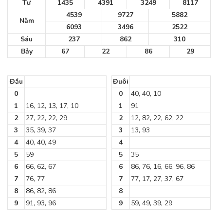
Tư
1435
4391
3249
8117
4539
9727
5882
Năm
6093
3496
2522
Sáu
237
862
310
Bảy
67
22
86
29
Đầu
Đuôi
0
0
40, 40, 10
1
16, 12, 13, 17, 10
1
91
2
27, 22, 22, 29
2
12, 82, 22, 62, 22
3
35, 39, 37
3
13, 93
4
40, 40, 49
4
5
59
5
35
6
66, 62, 67
6
86, 76, 16, 66, 96, 86
7
76, 77
7
77, 17, 27, 37, 67
8
86, 82, 86
8
9
91, 93, 96
9
59, 49, 39, 29