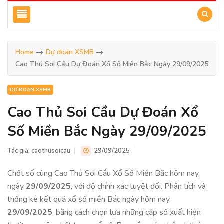
Home
Dự đoán XSMB
Cao Thủ Soi Cầu Dự Đoán Xổ Số Miền Bắc Ngày 29/09/2025
DỰ ĐOÁN XSMB
Cao Thủ Soi Cầu Dự Đoán Xổ
Số Miền Bắc Ngày 29/09/2025
Tác giả:
caothusoicau
29/09/2025
Chốt số cùng Cao Thủ Soi Cầu Xổ Số Miền Bắc hôm nay,
ngày
29/09/2025
, với độ chính xác tuyệt đối. Phân tích và
thống kê kết quả xổ số miền Bắc ngày hôm nay,
29/09/2025
, bằng cách chọn lựa những cặp số xuất hiện