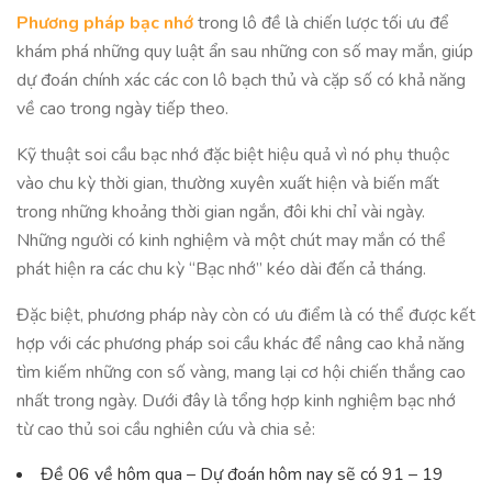
Phương pháp bạc nhớ
trong lô đề là chiến lược tối ưu để
khám phá những quy luật ẩn sau những con số may mắn, giúp
dự đoán chính xác các con lô bạch thủ và cặp số có khả năng
về cao trong ngày tiếp theo.
Kỹ thuật soi cầu bạc nhớ đặc biệt hiệu quả vì nó phụ thuộc
vào chu kỳ thời gian, thường xuyên xuất hiện và biến mất
trong những khoảng thời gian ngắn, đôi khi chỉ vài ngày.
Những người có kinh nghiệm và một chút may mắn có thể
phát hiện ra các chu kỳ “Bạc nhớ” kéo dài đến cả tháng.
Đặc biệt, phương pháp này còn có ưu điểm là có thể được kết
hợp với các phương pháp soi cầu khác để nâng cao khả năng
tìm kiếm những con số vàng, mang lại cơ hội chiến thắng cao
nhất trong ngày. Dưới đây là tổng hợp kinh nghiệm bạc nhớ
từ cao thủ soi cầu nghiên cứu và chia sẻ:
Đề 06 về hôm qua – Dự đoán hôm nay sẽ có 91 – 19