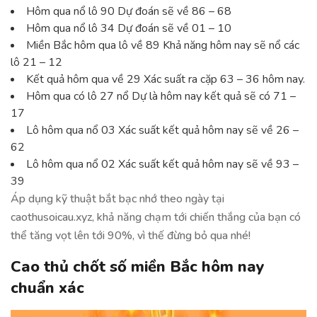
Hôm qua nổ lô 90 Dự đoán sẽ về 86 – 68
Hôm qua nổ lô 34 Dự đoán sẽ về 01 – 10
Miền Bắc hôm qua lô về 89 Khả năng hôm nay sẽ nổ các
lô 21 – 12
Kết quả hôm qua về 29 Xác suất ra cặp 63 – 36 hôm nay.
Hôm qua có lô 27 nổ Dự là hôm nay kết quả sẽ có 71 –
17
Lô hôm qua nổ 03 Xác suất kết quả hôm nay sẽ về 26 –
62
Lô hôm qua nổ 02 Xác suất kết quả hôm nay sẽ về 93 –
39
Áp dụng kỹ thuật bắt bạc nhớ theo ngày tại
caothusoicau.xyz, khả năng chạm tới chiến thắng của bạn có
thể tăng vọt lên tới 90%, vì thế đừng bỏ qua nhé!
Cao thủ chốt số miền Bắc hôm nay
chuẩn xác