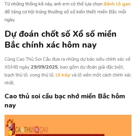
Từ những thống kê này, anh em có thể lựa chọn
đánh lô gan
để tăng cơ hội trúng thưởng xổ số kiến thiết miền Bắc mỗi
ngày.
Dự đoán chốt số Xổ số miền
Bắc chính xác hôm nay
Cùng Cao Thủ Soi Cầu đưa ra những dự báo siêu chính xác về
XSMB ngày
29/09/2025
, bao gồm dự đoán giải đặc biệt,
bạch thủ lô, song thủ lô,
lô kép
và lô xiên một cách chính xác
nhất.
Cao thủ soi cầu bạc nhớ miền Bắc hôm
nay