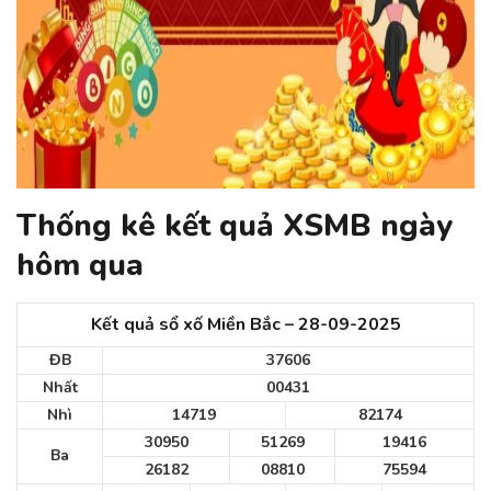
Thống kê kết quả XSMB ngày
hôm qua
Kết quả sổ xố Miền Bắc – 28-09-2025
ĐB
37606
Nhất
00431
Nhì
14719
82174
30950
51269
19416
Ba
26182
08810
75594