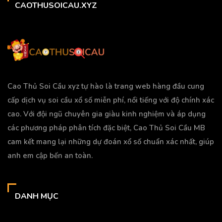
CAOTHUSOICAU.XYZ
Cao Thủ Soi Cầu xyz tự hào là trang web hàng đầu cung
cấp dịch vụ soi cầu xổ số miễn phí, nổi tiếng với độ chính xác
cao. Với đội ngũ chuyên gia giàu kinh nghiệm và áp dụng
các phương pháp phân tích đặc biệt, Cao Thủ Soi Cầu MB
cam kết mang lại những dự đoán xổ số chuẩn xác nhất, giúp
anh em cập bến an toàn.
DANH MỤC