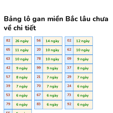
Bảng lô gan miền Bắc lâu chưa
về chi tiết
82
56
02
26 ngày
14 ngày
12 ngày
65
20
62
11 ngày
10 ngày
10 ngày
63
78
09
10 ngày
10 ngày
9 ngày
42
99
37
9 ngày
9 ngày
8 ngày
57
21
29
8 ngày
7 ngày
7 ngày
39
70
24
7 ngày
7 ngày
6 ngày
53
67
73
6 ngày
6 ngày
6 ngày
79
83
92
6 ngày
6 ngày
6 ngày