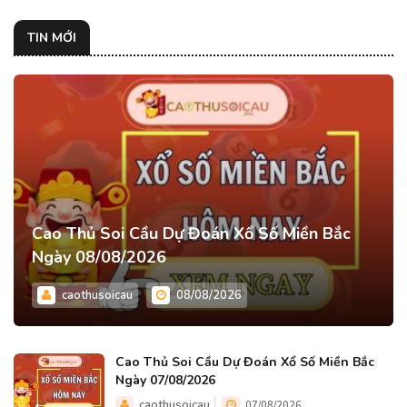
TIN MỚI
Cao Thủ Soi Cầu Dự Đoán Xổ Số Miền Bắc
Ngày 08/08/2026
caothusoicau
08/08/2026
Cao Thủ Soi Cầu Dự Đoán Xổ Số Miền Bắc
Ngày 07/08/2026
caothusoicau
07/08/2026