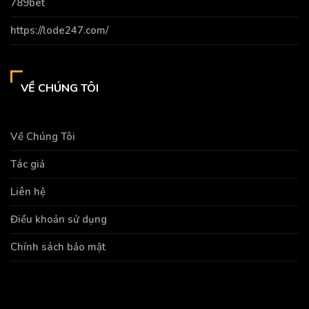
789bet
https://lode247.com/
VỀ CHÚNG TÔI
Về Chúng Tôi
Tác giả
Liên hệ
Điều khoản sử dụng
Chính sách bảo mật
Tự hào là điểm đến giải trí hàng đầu:
SHBET
SHBET