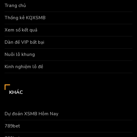
Trang chủ
Thống kê KQXSMB
Xem sổ kết quả
Dàn đề VIP bất bại
Nuôi lô khung
Kinh nghiệm lô đề
KHÁC
Dự đoán XSMB Hôm Nay
789bet