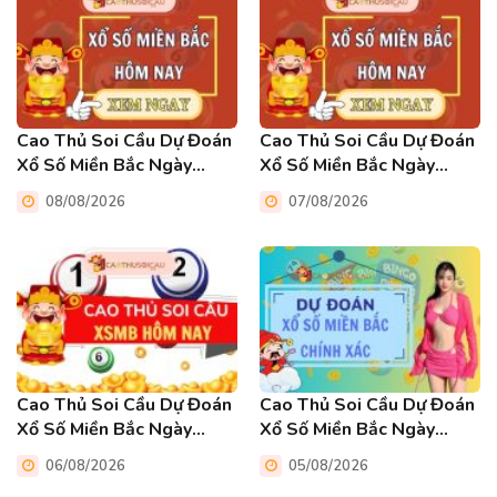
Cao Thủ Soi Cầu Dự Đoán
Cao Thủ Soi Cầu Dự Đoán
Xổ Số Miền Bắc Ngày
Xổ Số Miền Bắc Ngày
08/08/2026
07/08/2026
08/08/2026
07/08/2026
Cao Thủ Soi Cầu Dự Đoán
Cao Thủ Soi Cầu Dự Đoán
Xổ Số Miền Bắc Ngày
Xổ Số Miền Bắc Ngày
06/08/2026
05/08/2026
06/08/2026
05/08/2026