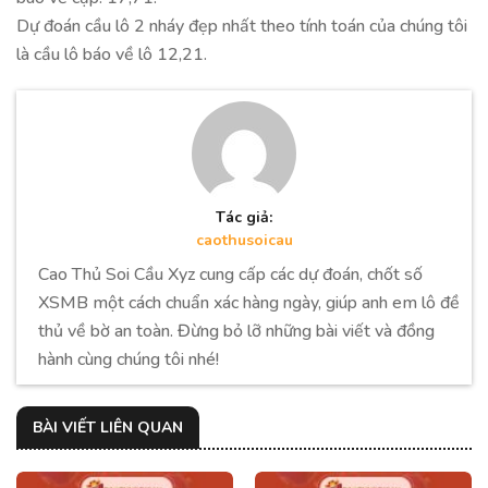
Dự đoán cầu lô 2 nháy đẹp nhất theo tính toán của chúng tôi
là cầu lô báo về lô 12,21.
Tác giả:
caothusoicau
Cao Thủ Soi Cầu Xyz cung cấp các dự đoán, chốt số
XSMB một cách chuẩn xác hàng ngày, giúp anh em lô đề
thủ về bờ an toàn. Đừng bỏ lỡ những bài viết và đồng
hành cùng chúng tôi nhé!
BÀI VIẾT LIÊN QUAN