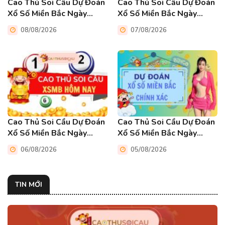
Cao Thủ Soi Cầu Dự Đoán
Cao Thủ Soi Cầu Dự Đoán
Xổ Số Miền Bắc Ngày
Xổ Số Miền Bắc Ngày
08/08/2026
07/08/2026
08/08/2026
07/08/2026
Cao Thủ Soi Cầu Dự Đoán
Cao Thủ Soi Cầu Dự Đoán
Xổ Số Miền Bắc Ngày
Xổ Số Miền Bắc Ngày
06/08/2026
05/08/2026
06/08/2026
05/08/2026
TIN MỚI