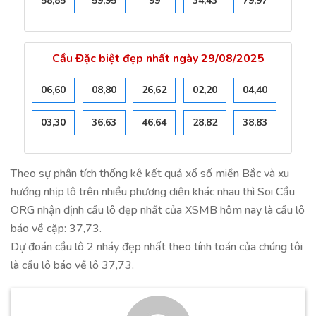
58,85
59,95
99
34,43
79,97
Cầu Đặc biệt đẹp nhất ngày 29/08/2025
06,60
08,80
26,62
02,20
04,40
03,30
36,63
46,64
28,82
38,83
Theo sự phân tích thống kê kết quả xổ số miền Bắc và xu
hướng nhịp lô trên nhiều phương diện khác nhau thì Soi Cầu
ORG nhận định cầu lô đẹp nhất của XSMB hôm nay là cầu lô
báo về cặp: 37,73.
Dự đoán cầu lô 2 nháy đẹp nhất theo tính toán của chúng tôi
là cầu lô báo về lô 37,73.