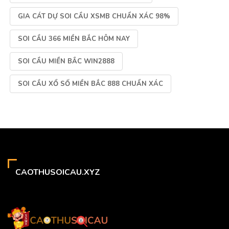
GIA CÁT DỰ SOI CẦU XSMB CHUẨN XÁC 98%
SOI CẦU 366 MIỀN BẮC HÔM NAY
SOI CẦU MIỀN BẮC WIN2888
SOI CẦU XỔ SỐ MIỀN BẮC 888 CHUẨN XÁC
CAOTHUSOICAU.XYZ