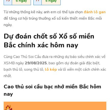
73
77
5 ngày
5 ngày
Từ những thống kê này, anh em có thể lựa chọn
đánh lô gan
để tăng cơ hội trúng thưởng xổ số kiến thiết miền Bắc mỗi
ngày.
Dự đoán chốt số Xổ số miền
Bắc chính xác hôm nay
Cùng Cao Thủ Soi Cầu đưa ra những dự báo siêu chính xác về
XSMB ngày
29/08/2025
, bao gồm dự đoán giải đặc biệt,
bạch thủ lô, song thủ lô,
lô kép
và lô xiên một cách chính xác
nhất.
Cao thủ soi cầu bạc nhớ miền Bắc hôm
nay