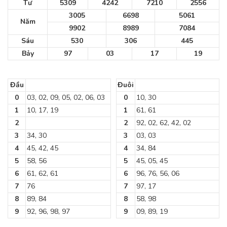
Tư
5309
4242
7210
2556
3005
6698
5061
Năm
9902
8989
7084
Sáu
530
306
445
Bảy
97
03
17
19
Đầu
Đuôi
0
03, 02, 09, 05, 02, 06, 03
0
10, 30
1
10, 17, 19
1
61, 61
2
2
92, 02, 62, 42, 02
3
34, 30
3
03, 03
4
45, 42, 45
4
34, 84
5
58, 56
5
45, 05, 45
6
61, 62, 61
6
96, 76, 56, 06
7
76
7
97, 17
8
89, 84
8
58, 98
9
92, 96, 98, 97
9
09, 89, 19