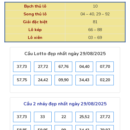
Bạch thủ lô
10
Song thủ lô
04 – 40, 29 – 92
Giải đặc biệt
81
Lô kép
66 – 88
Lô xiên
03 – 69
Cầu Lotto đẹp nhất ngày 29/08/2025
37,73
27,72
67,76
04,40
07,70
57,75
24,42
09,90
34,43
02,20
Cầu 2 nháy đẹp nhất ngày 29/08/2025
37,73
33
22
25,52
27,72