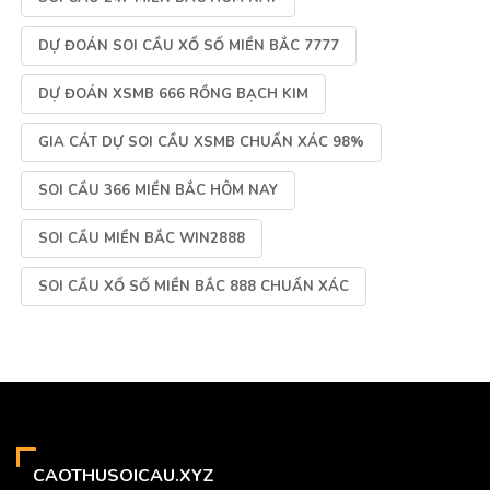
DỰ ĐOÁN SOI CẦU XỔ SỐ MIỀN BẮC 7777
DỰ ĐOÁN XSMB 666 RỒNG BẠCH KIM
GIA CÁT DỰ SOI CẦU XSMB CHUẨN XÁC 98%
SOI CẦU 366 MIỀN BẮC HÔM NAY
SOI CẦU MIỀN BẮC WIN2888
SOI CẦU XỔ SỐ MIỀN BẮC 888 CHUẨN XÁC
CAOTHUSOICAU.XYZ