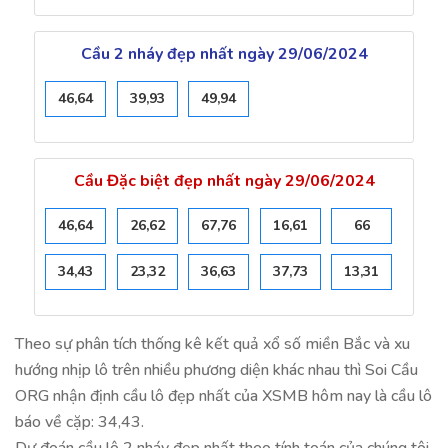
Cầu 2 nháy đẹp nhất ngày 29/06/2024
46,64
39,93
49,94
Cầu Đặc biệt đẹp nhất ngày 29/06/2024
46,64
26,62
67,76
16,61
66
34,43
23,32
36,63
37,73
13,31
Theo sự phân tích thống kê kết quả xổ số miền Bắc và xu
hướng nhịp lô trên nhiều phương diện khác nhau thì Soi Cầu
ORG nhận định cầu lô đẹp nhất của XSMB hôm nay là cầu lô
báo về cặp: 34,43.