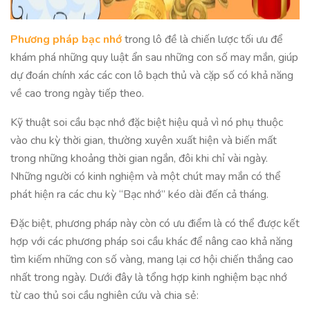
Phương pháp bạc nhớ
trong lô đề là chiến lược tối ưu để
khám phá những quy luật ẩn sau những con số may mắn, giúp
dự đoán chính xác các con lô bạch thủ và cặp số có khả năng
về cao trong ngày tiếp theo.
Kỹ thuật soi cầu bạc nhớ đặc biệt hiệu quả vì nó phụ thuộc
vào chu kỳ thời gian, thường xuyên xuất hiện và biến mất
trong những khoảng thời gian ngắn, đôi khi chỉ vài ngày.
Những người có kinh nghiệm và một chút may mắn có thể
phát hiện ra các chu kỳ “Bạc nhớ” kéo dài đến cả tháng.
Đặc biệt, phương pháp này còn có ưu điểm là có thể được kết
hợp với các phương pháp soi cầu khác để nâng cao khả năng
tìm kiếm những con số vàng, mang lại cơ hội chiến thắng cao
nhất trong ngày. Dưới đây là tổng hợp kinh nghiệm bạc nhớ
từ cao thủ soi cầu nghiên cứu và chia sẻ: