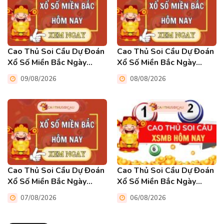
Cao Thủ Soi Cầu Dự Đoán
Cao Thủ Soi Cầu Dự Đoán
Xổ Số Miền Bắc Ngày
Xổ Số Miền Bắc Ngày
09/08/2026
08/08/2026
09/08/2026
08/08/2026
Cao Thủ Soi Cầu Dự Đoán
Cao Thủ Soi Cầu Dự Đoán
Xổ Số Miền Bắc Ngày
Xổ Số Miền Bắc Ngày
07/08/2026
06/08/2026
07/08/2026
06/08/2026