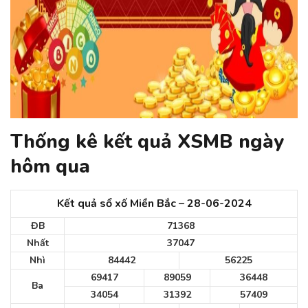
Thống kê kết quả XSMB ngày
hôm qua
Kết quả sổ xố Miền Bắc – 28-06-2024
ĐB
71368
Nhất
37047
Nhì
84442
56225
69417
89059
36448
Ba
34054
31392
57409