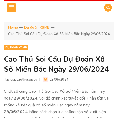
Home
Dự đoán XSMB
Cao Thủ Soi Cầu Dự Đoán Xổ Số Miền Bắc Ngày 29/06/2024
DỰ ĐOÁN XSMB
Cao Thủ Soi Cầu Dự Đoán Xổ
Số Miền Bắc Ngày 29/06/2024
Tác giả:
caothusoicau
29/06/2024
Chốt số cùng Cao Thủ Soi Cầu Xổ Số Miền Bắc hôm nay,
ngày
29/06/2024
, với độ chính xác tuyệt đối. Phân tích và
thống kê kết quả xổ số miền Bắc ngày hôm nay,
29/06/2024
, bằng cách chọn lựa những cặp số xuất hiện