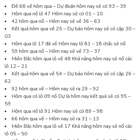
Đề 68 về hôm qua – Dự đoán hôm nay sẽ có 93 – 39
Hôm qua nổ lô 47 Hôm nay sẽ có 01 – 10
42 hôm qua nổ – Hôm nay sẽ về 36 – 63
Kết quả hôm qua về 25 – Dự báo hôm nay sẽ có cặp 30 –
03
Hôm qua lô 17 đã về Hôm nay lô 81 – 18 chắc sẽ nổ
59 hôm qua nổ – Hôm nay sẽ về 73 – 37
Miền Bắc hôm qua lô về 48 Khả năng hôm nay sẽ nổ các
lô 12 – 21
Kết quả hôm qua về 54 – Dự báo hôm nay sẽ có cặp 26 –
62
92 hôm qua về – Hôm nay sẽ ra 29 – 92
Hôm qua có lô 09 nổ Dự là hôm nay kết quả sẽ có 95 –
59
Hôm qua nổ lô 91 Hôm nay sẽ có 89 – 98
66 hôm qua về – Hôm nay sẽ ra 31 – 13
Miền Bắc hôm qua lô về 17 Khả năng hôm nay sẽ nổ các
lô 05 – 50