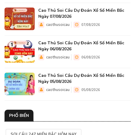
Cao Thủ Soi Cầu Dự Đoán Xổ Số Miền Bắc
Ngày 07/08/2026
caothusoicau
07/08/2026
Cao Thủ Soi Cầu Dự Đoán Xổ Số Miền Bắc
Ngày 06/08/2026
caothusoicau
06/08/2026
Cao Thủ Soi Cầu Dự Đoán Xổ Số Miền Bắc
Ngày 05/08/2026
caothusoicau
05/08/2026
PHỔ BIẾN
SOI CẦU 247 MIỀN BẮC HÔM NAY