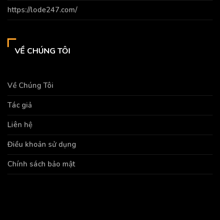
https://lode247.com/
VỀ CHÚNG TÔI
Về Chúng Tôi
Tác giả
Liên hệ
Điều khoản sử dụng
Chính sách bảo mật
Tự hào là điểm đến giải trí hàng đầu:
SHBET
SHBET
https://new88.land/