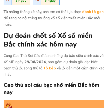
72
78
5 ngày
5 ngày
Từ những thống kê này, anh em có thể lựa chọn
đánh lô gan
để tăng cơ hội trúng thưởng xổ số kiến thiết miền Bắc mỗi
ngày.
Dự đoán chốt số Xổ số miền
Bắc chính xác hôm nay
Cùng Cao Thủ Soi Cầu đưa ra những dự báo siêu chính xác về
XSMB ngày
29/06/2024
, bao gồm dự đoán giải đặc biệt,
bạch thủ lô, song thủ lô,
lô kép
và lô xiên một cách chính xác
nhất.
Cao thủ soi cầu bạc nhớ miền Bắc hôm
nay