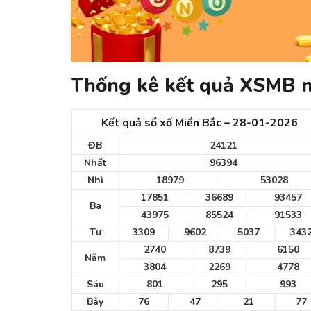
Thống kê kết quả XSMB 
Kết quả sổ xố Miền Bắc – 28-01-2026
ĐB
24121
Nhất
96394
Nhì
18979
53028
17851
36689
93457
Ba
43975
85524
91533
Tư
3309
9602
5037
343
2740
8739
6150
Năm
3804
2269
4778
Sáu
801
295
993
Bảy
76
47
21
77