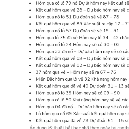
Hôm qua có lô 79 nổ Dự là hôm nay kết quả sẽ
Kết quả hôm qua về 28 – Dự báo hôm nay sẽ c
Hôm qua nổ lô 51 Dự đoán sẽ về 87 – 78
Kết quả hôm qua về 89 Xác suất ra cặp 17 – 7
Hôm qua nổ lô 57 Dự đoán sẽ về 19 – 91
Hôm qua lô 75 đã về Hôm nay lô 34 – 43 chắc
Hôm qua nổ lô 24 Hôm nay sẽ có 30 – 03
Hôm qua 33 đã nổ – Dự báo hôm nay sẽ có các
Kết quả hôm qua về 09 – Dự báo hôm nay sẽ c
Kết quả hôm qua về 02 – Dự báo hôm nay sẽ c
37 hôm qua về – Hôm nay sẽ ra 67 – 76
Miền Bắc hôm qua lô về 32 Khả năng hôm nay s
Kết quả hôm qua đã về 40 Dự đoán 31 – 13 sẽ
Hôm qua nổ lô 39 Hôm nay sẽ có 09 – 90
Hôm qua có lô 50 Khả năng hôm nay sẽ về các
Hôm qua 04 đã nổ – Dự báo hôm nay sẽ có các
Lô hôm qua nổ 69 Xác suất kết quả hôm nay s
Kết quả hôm qua đã về 78 Dự đoán 51 – 15 sẽ
Áp dụng kỹ thuật bắt bạc nhớ theo ngày tại caoth