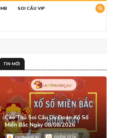
SMB
SOI CẦU VIP
TIN MỚI
Cao Thủ Soi Cầu Dự Đoán Xổ Số
Miền Bắc Ngày 08/08/2026
caothusoicau
08/08/2026