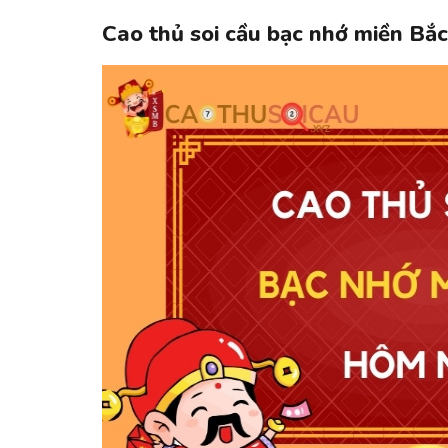
Cao thủ soi cầu bạc nhớ miền Bắ