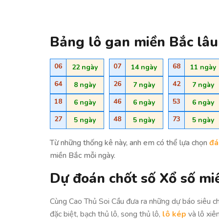
Bảng lô gan miền Bắc lâu 
06
07
68
22 ngày
14 ngày
11 ngày
64
26
42
8 ngày
7 ngày
7 ngày
18
46
53
6 ngày
6 ngày
6 ngày
27
48
73
5 ngày
5 ngày
5 ngày
Từ những thống kê này, anh em có thể lựa chọn
đá
miền Bắc mỗi ngày.
Dự đoán chốt số Xổ số mi
Cùng Cao Thủ Soi Cầu đưa ra những dự báo siêu 
đặc biệt, bạch thủ lô, song thủ lô,
lô kép
và lô xiê