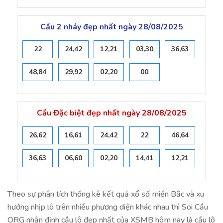
Cầu 2 nháy đẹp nhất ngày 28/08/2025
22
24,42
12,21
03,30
36,63
48,84
29,92
02,20
00
Cầu Đặc biệt đẹp nhất ngày 28/08/2025
26,62
16,61
24,42
22
46,64
36,63
06,60
02,20
14,41
12,21
Theo sự phân tích thống kê kết quả xổ số miền Bắc và xu
hướng nhịp lô trên nhiều phương diện khác nhau thì Soi Cầu
ORG nhận định cầu lô đẹp nhất của XSMB hôm nay là cầu lô