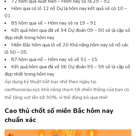
72 hôm qua xuất hiện – Hôm nay sẽ ra 29 – 92
Hôm qua có lô 12 nổ Dự là hôm nay kết quả sẽ có 10 –
01
85 hôm qua về – Hôm nay sẽ ra 19 – 91
Kết quả hôm qua đã về 94 Dự đoán 09 – 90 sẽ là cặp số
đẹp nhất trong hôm nay
Miền Bắc hôm qua lô về 20 Khả năng hôm nay sẽ nổ các
lô 50 – 05
87 hôm qua nổ – Hôm nay sẽ về 51 – 15
Kết quả hôm qua đã về 06 Dự đoán 95 – 59 sẽ là cặp số
đẹp nhất trong hôm nay
Áp dụng kỹ thuật bắt bạc nhớ theo ngày tại
caothusoicau.xyz, khả năng chạm tới chiến thắng của bạn có
thể tăng vọt lên tới 90%, vì thế đừng bỏ qua nhé!
Cao thủ chốt số miền Bắc hôm nay
chuẩn xác