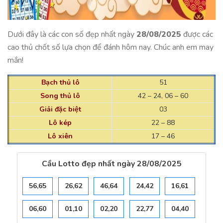
Dưới đây là các con số đẹp nhất ngày
28/08/2025
được các
cao thủ chốt số lựa chọn để đánh hôm nay. Chúc anh em may
mắn!
Bạch thủ lô
51
Song thủ lô
42 – 24, 06 – 60
Giải đặc biệt
03
Lô kép
22 – 88
Lô xiên
17 – 46
Cầu Lotto đẹp nhất ngày 28/08/2025
56,65
26,62
46,64
24,42
16,61
06,60
01,10
02,20
22,77
04,40