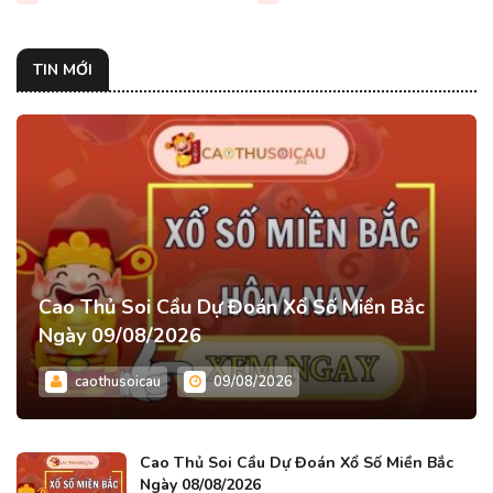
TIN MỚI
Cao Thủ Soi Cầu Dự Đoán Xổ Số Miền Bắc
Ngày 09/08/2026
caothusoicau
09/08/2026
Cao Thủ Soi Cầu Dự Đoán Xổ Số Miền Bắc
Ngày 08/08/2026