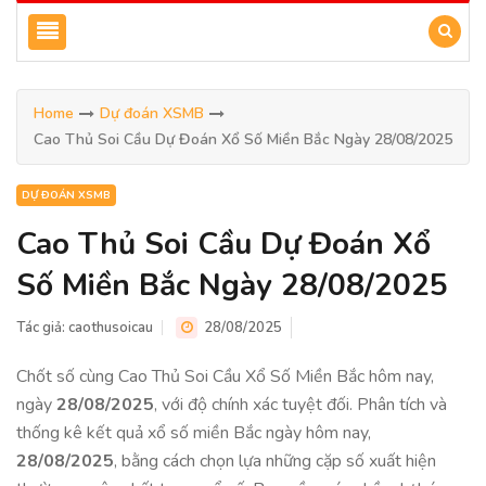
Home
Dự đoán XSMB
Cao Thủ Soi Cầu Dự Đoán Xổ Số Miền Bắc Ngày 28/08/2025
DỰ ĐOÁN XSMB
Cao Thủ Soi Cầu Dự Đoán Xổ
Số Miền Bắc Ngày 28/08/2025
Tác giả:
caothusoicau
28/08/2025
Chốt số cùng Cao Thủ Soi Cầu Xổ Số Miền Bắc hôm nay,
ngày
28/08/2025
, với độ chính xác tuyệt đối. Phân tích và
thống kê kết quả xổ số miền Bắc ngày hôm nay,
28/08/2025
, bằng cách chọn lựa những cặp số xuất hiện