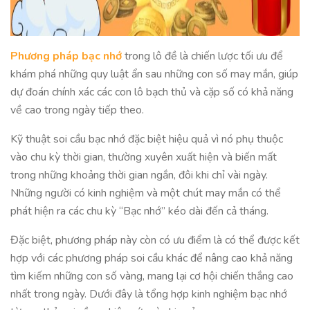
Phương pháp bạc nhớ
trong lô đề là chiến lược tối ưu để
khám phá những quy luật ẩn sau những con số may mắn, giúp
dự đoán chính xác các con lô bạch thủ và cặp số có khả năng
về cao trong ngày tiếp theo.
Kỹ thuật soi cầu bạc nhớ đặc biệt hiệu quả vì nó phụ thuộc
vào chu kỳ thời gian, thường xuyên xuất hiện và biến mất
trong những khoảng thời gian ngắn, đôi khi chỉ vài ngày.
Những người có kinh nghiệm và một chút may mắn có thể
phát hiện ra các chu kỳ “Bạc nhớ” kéo dài đến cả tháng.
Đặc biệt, phương pháp này còn có ưu điểm là có thể được kết
hợp với các phương pháp soi cầu khác để nâng cao khả năng
tìm kiếm những con số vàng, mang lại cơ hội chiến thắng cao
nhất trong ngày. Dưới đây là tổng hợp kinh nghiệm bạc nhớ