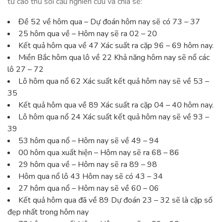
từ cao thủ soi cầu nghiên cứu và chia sẻ:
Đề 52 về hôm qua – Dự đoán hôm nay sẽ có 73 – 37
25 hôm qua về – Hôm nay sẽ ra 02 – 20
Kết quả hôm qua về 47 Xác suất ra cặp 96 – 69 hôm nay.
Miền Bắc hôm qua lô về 22 Khả năng hôm nay sẽ nổ các
lô 27 – 72
Lô hôm qua nổ 62 Xác suất kết quả hôm nay sẽ về 53 –
35
Kết quả hôm qua về 89 Xác suất ra cặp 04 – 40 hôm nay.
Lô hôm qua nổ 24 Xác suất kết quả hôm nay sẽ về 93 –
39
53 hôm qua nổ – Hôm nay sẽ về 49 – 94
00 hôm qua xuất hiện – Hôm nay sẽ ra 68 – 86
29 hôm qua về – Hôm nay sẽ ra 89 – 98
Hôm qua nổ lô 43 Hôm nay sẽ có 43 – 34
27 hôm qua nổ – Hôm nay sẽ về 60 – 06
Kết quả hôm qua đã về 89 Dự đoán 23 – 32 sẽ là cặp số
đẹp nhất trong hôm nay