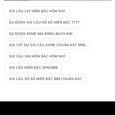
SOI CẦU 247 MIỀN BẮC HÔM NAY
DỰ ĐOÁN SOI CẦU XỔ SỐ MIỀN BẮC 7777
DỰ ĐOÁN XSMB 666 RỒNG BẠCH KIM
GIA CÁT DỰ SOI CẦU XSMB CHUẨN XÁC 98%
SOI CẦU 366 MIỀN BẮC HÔM NAY
SOI CẦU MIỀN BẮC WIN2888
SOI CẦU XỔ SỐ MIỀN BẮC 888 CHUẨN XÁC