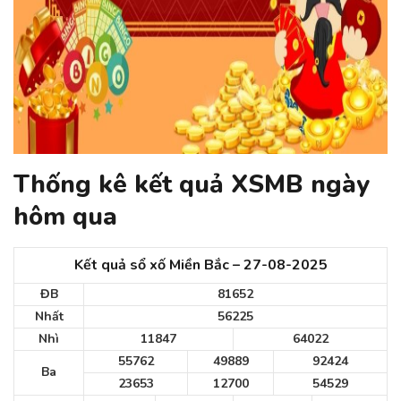
Thống kê kết quả XSMB ngày
hôm qua
Kết quả sổ xố Miền Bắc – 27-08-2025
ĐB
81652
Nhất
56225
Nhì
11847
64022
55762
49889
92424
Ba
23653
12700
54529