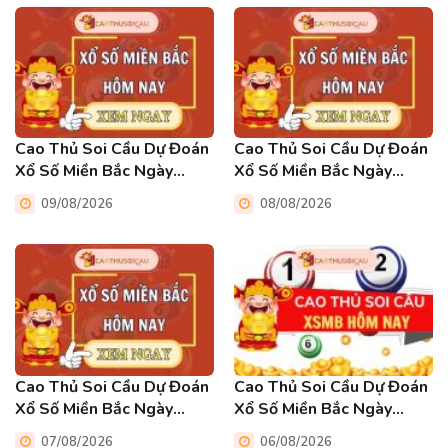
Cao Thủ Soi Cầu Dự Đoán
Cao Thủ Soi Cầu Dự Đoán
Xổ Số Miền Bắc Ngày
Xổ Số Miền Bắc Ngày
09/08/2026
08/08/2026
09/08/2026
08/08/2026
Cao Thủ Soi Cầu Dự Đoán
Cao Thủ Soi Cầu Dự Đoán
Xổ Số Miền Bắc Ngày
Xổ Số Miền Bắc Ngày
07/08/2026
06/08/2026
07/08/2026
06/08/2026