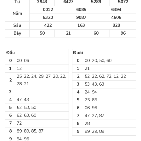
Tư
3943
6427
5289
5072
0012
6085
6394
Năm
5320
9087
4606
Sáu
422
163
828
Bảy
50
21
60
96
Đầu
Đuôi
0
00, 06
0
00, 20, 50, 60
1
12
1
21
25, 22, 24, 29, 27, 20, 22,
2
52, 22, 62, 72, 12, 22
2
28, 21
3
53, 43, 63
3
4
24, 94
4
47, 43
5
25, 85
5
52, 53, 50
6
06, 96
6
62, 63, 60
7
47, 27, 87
7
72
8
28
8
89, 89, 85, 87
9
89, 29, 89
9
94, 96