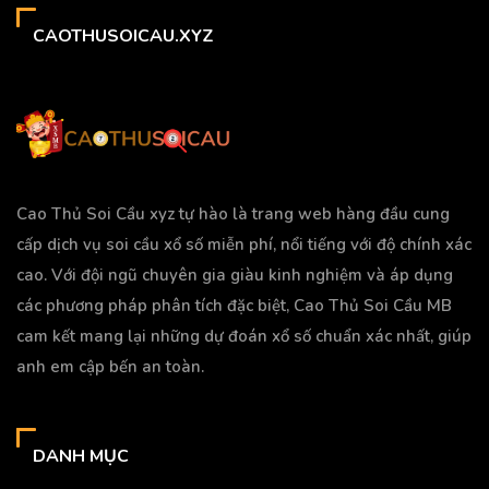
CAOTHUSOICAU.XYZ
Cao Thủ Soi Cầu xyz tự hào là trang web hàng đầu cung
cấp dịch vụ soi cầu xổ số miễn phí, nổi tiếng với độ chính xác
cao. Với đội ngũ chuyên gia giàu kinh nghiệm và áp dụng
các phương pháp phân tích đặc biệt, Cao Thủ Soi Cầu MB
cam kết mang lại những dự đoán xổ số chuẩn xác nhất, giúp
anh em cập bến an toàn.
DANH MỤC