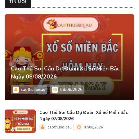
TIN MỚI
Cao Thủ Soi Cầu Dự Đoán Xổ Số Miền Bắc
Ngày 08/08/2026
caothusoicau
08/08/2026
Cao Thủ Soi Cầu Dự Đoán Xổ Số Miền Bắc
Ngày 07/08/2026
caothusoicau
07/08/2026