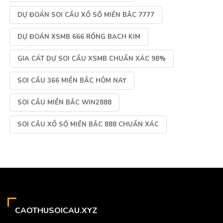
DỰ ĐOÁN SOI CẦU XỔ SỐ MIỀN BẮC 7777
DỰ ĐOÁN XSMB 666 RỒNG BẠCH KIM
GIA CÁT DỰ SOI CẦU XSMB CHUẨN XÁC 98%
SOI CẦU 366 MIỀN BẮC HÔM NAY
SOI CẦU MIỀN BẮC WIN2888
SOI CẦU XỔ SỐ MIỀN BẮC 888 CHUẨN XÁC
CAOTHUSOICAU.XYZ