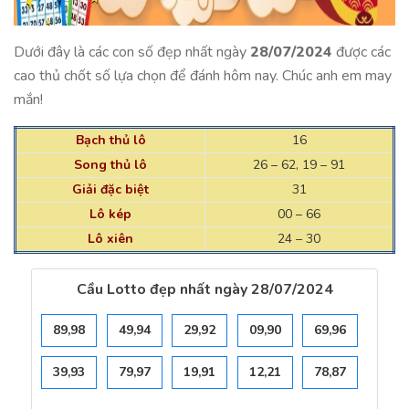
Dưới đây là các con số đẹp nhất ngày
28/07/2024
được các
cao thủ chốt số lựa chọn để đánh hôm nay. Chúc anh em may
mắn!
Bạch thủ lô
16
Song thủ lô
26 – 62, 19 – 91
Giải đặc biệt
31
Lô kép
00 – 66
Lô xiên
24 – 30
Cầu Lotto đẹp nhất ngày 28/07/2024
89,98
49,94
29,92
09,90
69,96
39,93
79,97
19,91
12,21
78,87