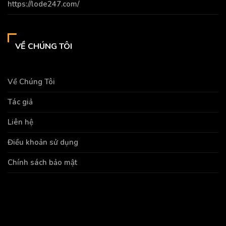
https://lode247.com/
VỀ CHÚNG TÔI
Về Chúng Tôi
Tác giả
Liên hệ
Điều khoản sử dụng
Chính sách bảo mật
Tự hào là điểm đến giải trí hàng đầu:
SHBET
SHBET
https://new88.land/