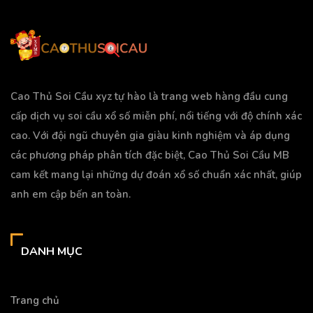
Cao Thủ Soi Cầu xyz tự hào là trang web hàng đầu cung
cấp dịch vụ soi cầu xổ số miễn phí, nổi tiếng với độ chính xác
cao. Với đội ngũ chuyên gia giàu kinh nghiệm và áp dụng
các phương pháp phân tích đặc biệt, Cao Thủ Soi Cầu MB
cam kết mang lại những dự đoán xổ số chuẩn xác nhất, giúp
anh em cập bến an toàn.
DANH MỤC
Trang chủ