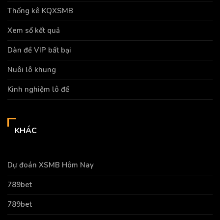
Thống kê KQXSMB
Xem sổ kết quả
Dàn đề VIP bất bại
Nuôi lô khung
Kinh nghiệm lô đề
KHÁC
Dự đoán XSMB Hôm Nay
789bet
789bet