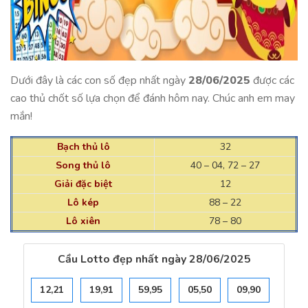
Dưới đây là các con số đẹp nhất ngày
28/06/2025
được các
cao thủ chốt số lựa chọn để đánh hôm nay. Chúc anh em may
mắn!
Bạch thủ lô
32
Song thủ lô
40 – 04, 72 – 27
Giải đặc biệt
12
Lô kép
88 – 22
Lô xiên
78 – 80
Cầu Lotto đẹp nhất ngày 28/06/2025
12,21
19,91
59,95
05,50
09,90