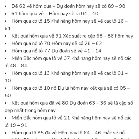
Đề 62 về hôm qua – Dự đoán hôm nay sẽ có 89 – 98
61 hôm qua về – Hôm nay sẽ ra 04 – 40
Hôm qua có lô 15 Khả năng hôm nay sẽ về các lô 16 –
61
Kết quả hôm qua về 91 Xác suất ra cặp 68 – 86 hôm nay.
Hôm qua nổ lô 78 Hôm nay sẽ có 26 – 62
Hôm qua nổ lô 77 Dự đoán sẽ về 41 – 14
Miền Bắc hôm qua lô về 37 Khả năng hôm nay sẽ nổ các
lô 48 – 84
Hôm qua có lô 13 Khả năng hôm nay sẽ về các lô 01 –
10
Hôm qua có lô 10 nổ Dự là hôm nay kết quả sẽ có 05 –
50
Kết quả hôm qua đã về 80 Dự đoán 63 – 36 sẽ là cặp số
đẹp nhất trong hôm nay
Miền Bắc hôm qua lô về 21 Khả năng hôm nay sẽ nổ các
lô 19 – 91
Hôm qua lô 85 đã về Hôm nay lô 64 – 46 chắc sẽ nổ