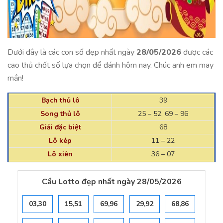
Dưới đây là các con số đẹp nhất ngày
28/05/2026
được các
cao thủ chốt số lựa chọn để đánh hôm nay. Chúc anh em may
mắn!
Bạch thủ lô
39
Song thủ lô
25 – 52, 69 – 96
Giải đặc biệt
68
Lô kép
11 – 22
Lô xiên
36 – 07
Cầu Lotto đẹp nhất ngày 28/05/2026
03,30
15,51
69,96
29,92
68,86