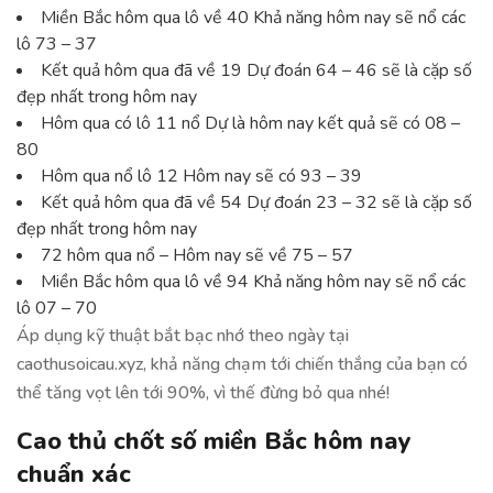
Miền Bắc hôm qua lô về 40 Khả năng hôm nay sẽ nổ các
lô 73 – 37
Kết quả hôm qua đã về 19 Dự đoán 64 – 46 sẽ là cặp số
đẹp nhất trong hôm nay
Hôm qua có lô 11 nổ Dự là hôm nay kết quả sẽ có 08 –
80
Hôm qua nổ lô 12 Hôm nay sẽ có 93 – 39
Kết quả hôm qua đã về 54 Dự đoán 23 – 32 sẽ là cặp số
đẹp nhất trong hôm nay
72 hôm qua nổ – Hôm nay sẽ về 75 – 57
Miền Bắc hôm qua lô về 94 Khả năng hôm nay sẽ nổ các
lô 07 – 70
Áp dụng kỹ thuật bắt bạc nhớ theo ngày tại
caothusoicau.xyz, khả năng chạm tới chiến thắng của bạn có
thể tăng vọt lên tới 90%, vì thế đừng bỏ qua nhé!
Cao thủ chốt số miền Bắc hôm nay
chuẩn xác