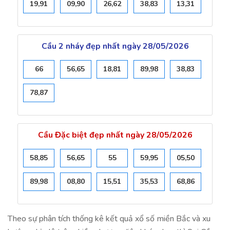
19,91
09,90
26,62
38,83
13,31
Cầu 2 nháy đẹp nhất ngày 28/05/2026
66
56,65
18,81
89,98
38,83
78,87
Cầu Đặc biệt đẹp nhất ngày 28/05/2026
58,85
56,65
55
59,95
05,50
89,98
08,80
15,51
35,53
68,86
Theo sự phân tích thống kê kết quả xổ số miền Bắc và xu