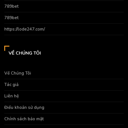
789bet
789bet
https://lode247.com/
VỀ CHÚNG TÔI
Về Chúng Tôi
Tác giả
Liên hệ
Điều khoản sử dụng
Chính sách bảo mật