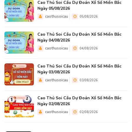
Cao Thủ Soi Cầu Dự Đoán Xổ Số Miền Bắc
Ngày 05/08/2026
caothusoicau
05/08/2026
Cao Thủ Soi Cầu Dự Đoán Xổ Số Miền Bắc
Ngày 04/08/2026
caothusoicau
04/08/2026
Cao Thủ Soi Cầu Dự Đoán Xổ Số Miền Bắc
Ngày 03/08/2026
caothusoicau
03/08/2026
Cao Thủ Soi Cầu Dự Đoán Xổ Số Miền Bắc
Ngày 02/08/2026
caothusoicau
02/08/2026