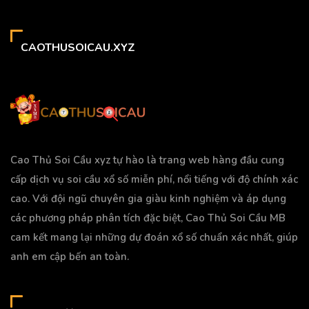
CAOTHUSOICAU.XYZ
Cao Thủ Soi Cầu xyz tự hào là trang web hàng đầu cung
cấp dịch vụ soi cầu xổ số miễn phí, nổi tiếng với độ chính xác
cao. Với đội ngũ chuyên gia giàu kinh nghiệm và áp dụng
các phương pháp phân tích đặc biệt, Cao Thủ Soi Cầu MB
cam kết mang lại những dự đoán xổ số chuẩn xác nhất, giúp
anh em cập bến an toàn.