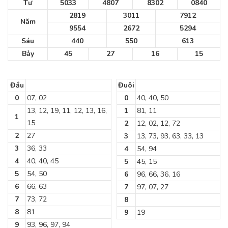
Tư
5033
4807
8302
0840
2819
3011
7912
Năm
9554
2672
5294
Sáu
440
550
613
Bảy
45
27
16
15
Đầu
Đuôi
0
07, 02
0
40, 40, 50
13, 12, 19, 11, 12, 13, 16,
1
81, 11
1
15
2
12, 02, 12, 72
2
27
3
13, 73, 93, 63, 33, 13
3
36, 33
4
54, 94
4
40, 40, 45
5
45, 15
5
54, 50
6
96, 66, 36, 16
6
66, 63
7
97, 07, 27
7
73, 72
8
8
81
9
19
9
93, 96, 97, 94