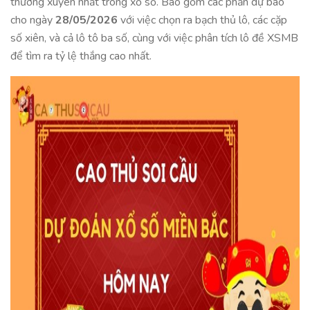
thường xuyên nhất trong xổ số. Bao gồm các phần dự báo
cho ngày
28/05/2026
với việc chọn ra bạch thủ lô, các cặp
số xiên, và cả lô tô ba số, cùng với việc phân tích lô đề XSMB
để tìm ra tỷ lệ thắng cao nhất.