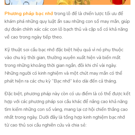
Phương pháp bạc nhớ
trong lô đề là chiến lược tối ưu để
khám phá những quy luật ẩn sau những con số may mắn, giúp
dự đoán chính xác các con lô bạch thủ và cặp số có khả năng
về cao trong ngày tiếp theo.
Kỹ thuật soi cầu bạc nhớ đặc biệt hiệu quả vì nó phụ thuộc
vào chu kỳ thời gian, thường xuyên xuất hiện và biến mất
trong những khoảng thời gian ngắn, đôi khi chỉ vài ngày.
Những người có kinh nghiệm và một chút may mắn có thể
phát hiện ra các chu kỳ “Bạc nhớ” kéo dài đến cả tháng.
Đặc biệt, phương pháp này còn có ưu điểm là có thể được kết
hợp với các phương pháp soi cầu khác để nâng cao khả năng
tìm kiếm những con số vàng, mang lại cơ hội chiến thắng cao
nhất trong ngày. Dưới đây là tổng hợp kinh nghiệm bạc nhớ
từ cao thủ soi cầu nghiên cứu và chia sẻ: