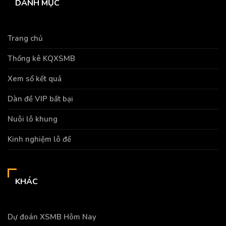
DANH MỤC
Trang chủ
Thống kê KQXSMB
Xem sổ kết quả
Dàn đề VIP bất bại
Nuôi lô khung
Kinh nghiệm lô đề
KHÁC
Dự đoán XSMB Hôm Nay