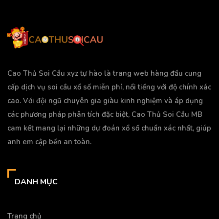
Cao Thủ Soi Cầu xyz tự hào là trang web hàng đầu cung
cấp dịch vụ soi cầu xổ số miễn phí, nổi tiếng với độ chính xác
cao. Với đội ngũ chuyên gia giàu kinh nghiệm và áp dụng
các phương pháp phân tích đặc biệt, Cao Thủ Soi Cầu MB
cam kết mang lại những dự đoán xổ số chuẩn xác nhất, giúp
anh em cập bến an toàn.
DANH MỤC
Trang chủ