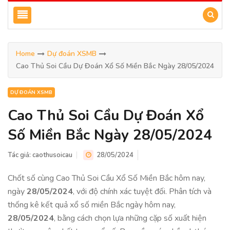
Home
Dự đoán XSMB
Cao Thủ Soi Cầu Dự Đoán Xổ Số Miền Bắc Ngày 28/05/2024
DỰ ĐOÁN XSMB
Cao Thủ Soi Cầu Dự Đoán Xổ
Số Miền Bắc Ngày 28/05/2024
Tác giả:
caothusoicau
28/05/2024
Chốt số cùng Cao Thủ Soi Cầu Xổ Số Miền Bắc hôm nay,
ngày
28/05/2024
, với độ chính xác tuyệt đối. Phân tích và
thống kê kết quả xổ số miền Bắc ngày hôm nay,
28/05/2024
, bằng cách chọn lựa những cặp số xuất hiện