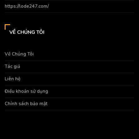
https://lode247.com/
VỀ CHÚNG TÔI
Về Chúng Tôi
Tác giả
Liên hệ
Điều khoản sử dụng
Chính sách bảo mật
Tự hào là điểm đến giải trí hàng đầu:
SHBET
SHBET
https://new88.land/