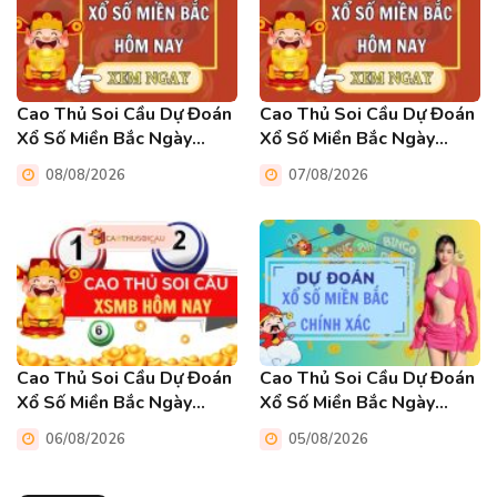
Cao Thủ Soi Cầu Dự Đoán
Cao Thủ Soi Cầu Dự Đoán
Xổ Số Miền Bắc Ngày
Xổ Số Miền Bắc Ngày
08/08/2026
07/08/2026
08/08/2026
07/08/2026
Cao Thủ Soi Cầu Dự Đoán
Cao Thủ Soi Cầu Dự Đoán
Xổ Số Miền Bắc Ngày
Xổ Số Miền Bắc Ngày
06/08/2026
05/08/2026
06/08/2026
05/08/2026