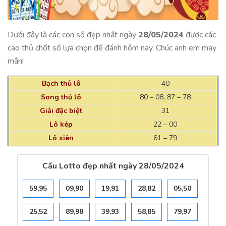
Dưới đây là các con số đẹp nhất ngày
28/05/2024
được các
cao thủ chốt số lựa chọn để đánh hôm nay. Chúc anh em may
mắn!
Bạch thủ lô
40
Song thủ lô
80 – 08, 87 – 78
Giải đặc biệt
31
Lô kép
22 – 00
Lô xiên
61 – 79
Cầu Lotto đẹp nhất ngày 28/05/2024
59,95
09,90
19,91
28,82
05,50
25,52
89,98
39,93
58,85
79,97