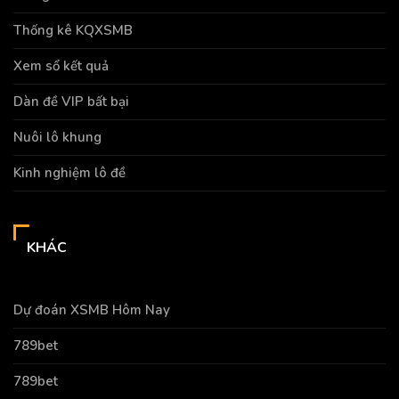
Thống kê KQXSMB
Xem sổ kết quả
Dàn đề VIP bất bại
Nuôi lô khung
Kinh nghiệm lô đề
KHÁC
Dự đoán XSMB Hôm Nay
789bet
789bet