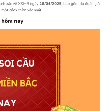
chính xác về XSMB ngày
28/04/2025
, bao gồm dự đoán giải
n một cách chính xác nhất.
c hôm nay