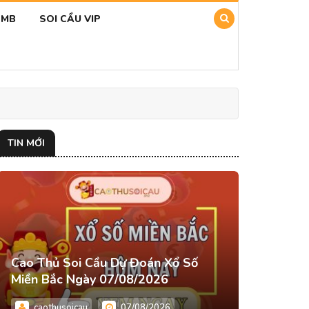
SMB
SOI CẦU VIP
TIN MỚI
Cao Thủ Soi Cầu Dự Đoán Xổ Số
Miền Bắc Ngày 07/08/2026
caothusoicau
07/08/2026