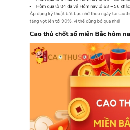
Hôm qua lô 84 đã về Hôm nay lô 69 – 96 chắc
Áp dụng kỹ thuật bắt bạc nhớ theo ngày tại caoth
tăng vọt lên tới 90%, vì thế đừng bỏ qua nhé!
Cao thủ chốt số miền Bắc hôm n