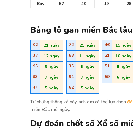
Bảy
57
48
49
28
Bảng lô gan miền Bắc lâu 
02
72
46
21 ngày
21 ngày
15 ngày
37
88
21
12 ngày
11 ngày
10 ngày
95
35
51
9 ngày
8 ngày
8 ngày
93
94
59
7 ngày
7 ngày
6 ngày
44
62
5 ngày
5 ngày
Từ những thống kê này, anh em có thể lựa chọn
đá
miền Bắc mỗi ngày.
Dự đoán chốt số Xổ số mi