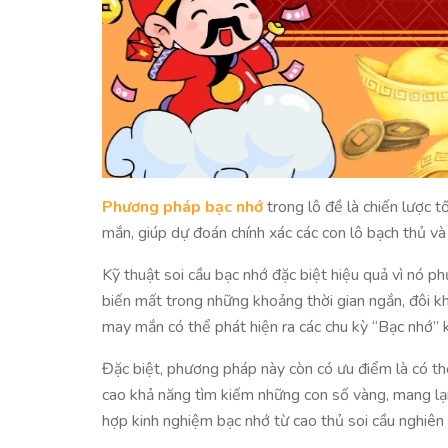
Phương pháp bạc nhớ
trong lô đề là chiến lược 
mắn, giúp dự đoán chính xác các con lô bạch thủ v
Kỹ thuật soi cầu bạc nhớ đặc biệt hiệu quả vì nó ph
biến mất trong những khoảng thời gian ngắn, đôi kh
may mắn có thể phát hiện ra các chu kỳ “Bạc nhớ” 
Đặc biệt, phương pháp này còn có ưu điểm là có t
cao khả năng tìm kiếm những con số vàng, mang lại
hợp kinh nghiệm bạc nhớ từ cao thủ soi cầu nghiên 