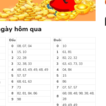
ngày hôm qua
Đầu
Đuôi
0
08, 07, 04
0
10
1
15, 10
1
61, 81
2
22, 28
2
82, 22, 32
3
32, 38, 33
3
63, 43, 73, 33
4
48, 43, 49, 49, 48, 49
4
04, 84
5
57, 57
5
15
6
68, 61, 63
6
86
3
7
73
7
07, 57, 57
8
82, 81, 84, 86
68, 08, 48, 98, 38, 48,
8
28
9
98
9
49, 49, 49