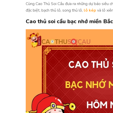
Cùng Cao Thủ Soi Cầu đưa ra những dự báo siêu 
đặc biệt, bạch thủ lô, song thủ lô,
lô kép
và lô xiê
Cao thủ soi cầu bạc nhớ miền Bắ