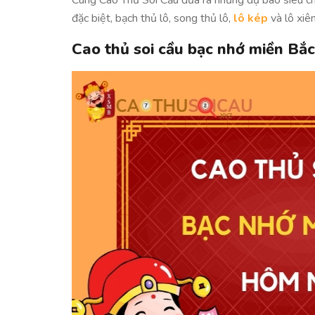
Cùng Cao Thủ Soi Cầu đưa ra những dự báo siêu 
đặc biệt, bạch thủ lô, song thủ lô,
lô kép
và lô xiê
Cao thủ soi cầu bạc nhớ miền Bắ