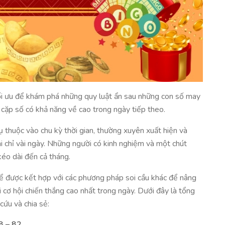
tối ưu để khám phá những quy luật ẩn sau những con số may
à cặp số có khả năng về cao trong ngày tiếp theo.
ụ thuộc vào chu kỳ thời gian, thường xuyên xuất hiện và
i chỉ vài ngày. Những người có kinh nghiệm và một chút
kéo dài đến cả tháng.
hể được kết hợp với các phương pháp soi cầu khác để nâng
 cơ hội chiến thắng cao nhất trong ngày. Dưới đây là tổng
cứu và chia sẻ:
8 – 82