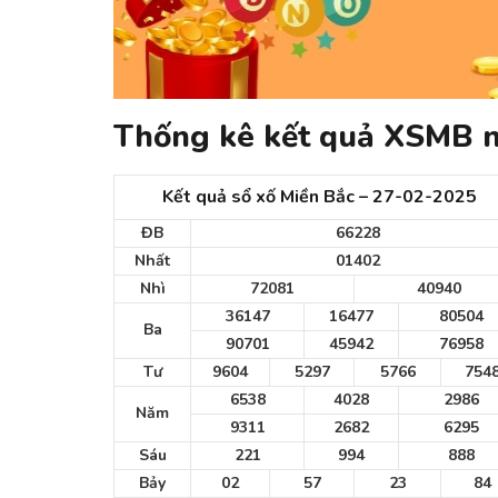
Thống kê kết quả XSMB 
Kết quả sổ xố Miền Bắc – 27-02-2025
ĐB
66228
Nhất
01402
Nhì
72081
40940
36147
16477
80504
Ba
90701
45942
76958
Tư
9604
5297
5766
754
6538
4028
2986
Năm
9311
2682
6295
Sáu
221
994
888
Bảy
02
57
23
84