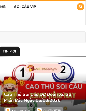
SMB
SOI CẦU VIP
TIN MỚI
Cao Thủ Soi Cầu Dự Đoán Xổ Số
Miền Bắc Ngày 06/08/2026
caothusoicau
06/08/2026