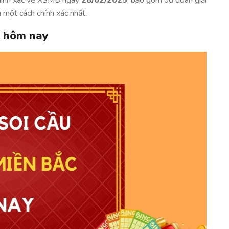
chính xác về XSMB ngày
28/02/2025
, bao gồm dự đoán giải
n một cách chính xác nhất.
c hôm nay