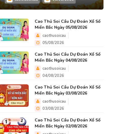
Cao Thủ Soi Cầu Dự Đoán Xổ Số
Miền Bắc Ngày 05/08/2026
caothusoicau
05/08/2026
Cao Thủ Soi Cầu Dự Đoán Xổ Số
Miền Bắc Ngày 04/08/2026
caothusoicau
04/08/2026
Cao Thủ Soi Cầu Dự Đoán Xổ Số
Miền Bắc Ngày 03/08/2026
caothusoicau
03/08/2026
Cao Thủ Soi Cầu Dự Đoán Xổ Số
Miền Bắc Ngày 02/08/2026