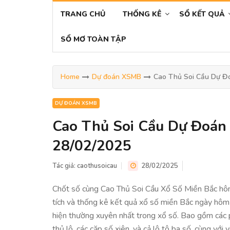
TRANG CHỦ
THỐNG KÊ
SỔ KẾT QUẢ
SỔ MƠ TOÀN TẬP
Home
Dự đoán XSMB
Cao Thủ Soi Cầu Dự Đ
DỰ ĐOÁN XSMB
Cao Thủ Soi Cầu Dự Đoán
28/02/2025
Tác giả:
caothusoicau
28/02/2025
Chốt số cùng Cao Thủ Soi Cầu Xổ Số Miền Bắc hô
tích và thống kê kết quả xổ số miền Bắc ngày hôm
hiện thường xuyên nhất trong xổ số. Bao gồm các
thủ lô, các cặp số xiên, và cả lô tô ba số, cùng với