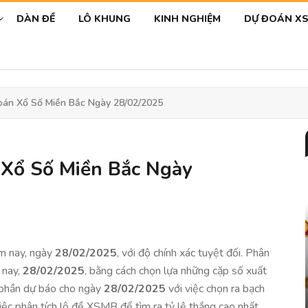
DÀN ĐỀ
LÔ KHUNG
KINH NGHIỆM
DỰ ĐOÁN X
oán Xổ Số Miền Bắc Ngày 28/02/2025
 Xổ Số Miền Bắc Ngày
m nay, ngày
28/02/2025
, với độ chính xác tuyệt đối. Phân
 nay,
28/02/2025
, bằng cách chọn lựa những cặp số xuất
 phần dự báo cho ngày
28/02/2025
với việc chọn ra bạch
 việc phân tích lô đề XSMB để tìm ra tỷ lệ thắng cao nhất.