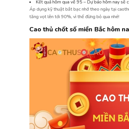
Kết quả hôm qua về 95 – Dự báo hôm nay sẽ c
Áp dụng kỹ thuật bắt bạc nhớ theo ngày tại caoth
tăng vọt lên tới 90%, vì thế đừng bỏ qua nhé!
Cao thủ chốt số miền Bắc hôm n