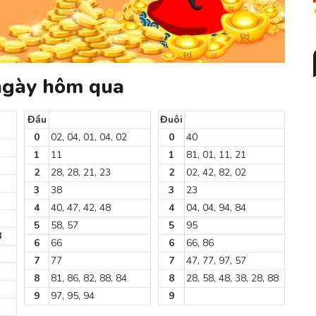
ngày hôm qua
Đầu
Đuôi
0
02, 04, 01, 04, 02
0
40
1
11
1
81, 01, 11, 21
2
28, 28, 21, 23
2
02, 42, 82, 02
3
38
3
23
4
40, 47, 42, 48
4
04, 04, 94, 84
5
58, 57
5
95
8
6
66
6
66, 86
7
77
7
47, 77, 97, 57
8
81, 86, 82, 88, 84
8
28, 58, 48, 38, 28, 88
9
97, 95, 94
9