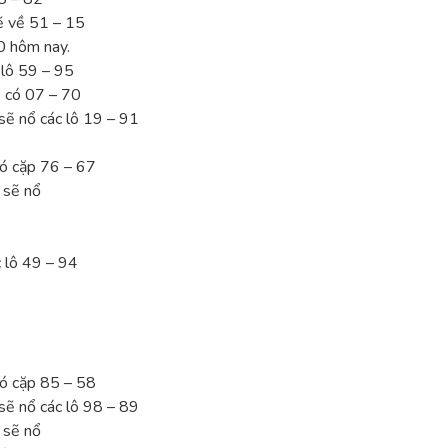
ẽ về 51 – 15
0 hôm nay.
 lô 59 – 95
 có 07 – 70
ẽ nổ các lô 19 – 91
ó cặp 76 – 67
 sẽ nổ
2
 lô 49 – 94
1
ó cặp 85 – 58
ẽ nổ các lô 98 – 89
 sẽ nổ