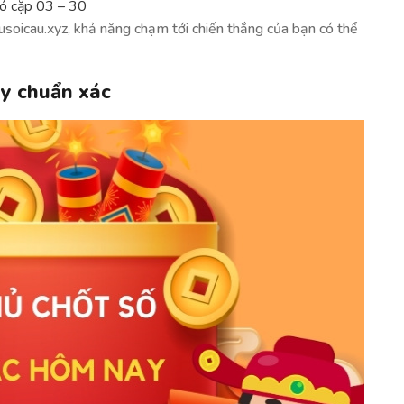
ó cặp 03 – 30
usoicau.xyz, khả năng chạm tới chiến thắng của bạn có thể
ay chuẩn xác