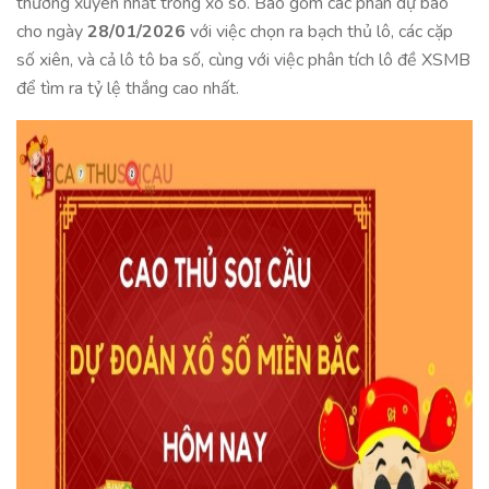
thường xuyên nhất trong xổ số. Bao gồm các phần dự báo
cho ngày
28/01/2026
với việc chọn ra bạch thủ lô, các cặp
số xiên, và cả lô tô ba số, cùng với việc phân tích lô đề XSMB
để tìm ra tỷ lệ thắng cao nhất.