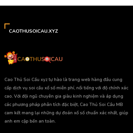
CAOTHUSOICAU.XYZ
Cao Thủ Soi Cầu xyz tự hào là trang web hàng đầu cung
cấp dịch vụ soi cầu xổ số miễn phí, nổi tiếng với độ chính xác
cao. Với đội ngũ chuyên gia giàu kinh nghiệm và áp dụng
các phương pháp phân tích đặc biệt, Cao Thủ Soi Cầu MB
cam kết mang lại những dự đoán xổ số chuẩn xác nhất, giúp
anh em cập bến an toàn.