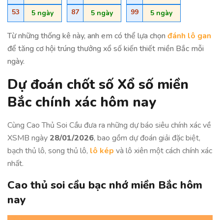
53
87
99
5 ngày
5 ngày
5 ngày
Từ những thống kê này, anh em có thể lựa chọn
đánh lô gan
để tăng cơ hội trúng thưởng xổ số kiến thiết miền Bắc mỗi
ngày.
Dự đoán chốt số Xổ số miền
Bắc chính xác hôm nay
Cùng Cao Thủ Soi Cầu đưa ra những dự báo siêu chính xác về
XSMB ngày
28/01/2026
, bao gồm dự đoán giải đặc biệt,
bạch thủ lô, song thủ lô,
lô kép
và lô xiên một cách chính xác
nhất.
Cao thủ soi cầu bạc nhớ miền Bắc hôm
nay