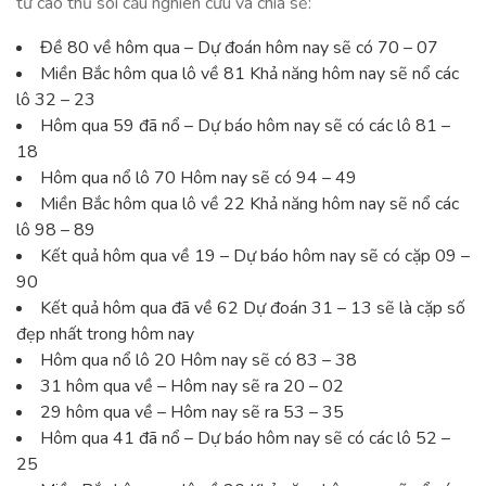
từ cao thủ soi cầu nghiên cứu và chia sẻ:
Đề 80 về hôm qua – Dự đoán hôm nay sẽ có 70 – 07
Miền Bắc hôm qua lô về 81 Khả năng hôm nay sẽ nổ các
lô 32 – 23
Hôm qua 59 đã nổ – Dự báo hôm nay sẽ có các lô 81 –
18
Hôm qua nổ lô 70 Hôm nay sẽ có 94 – 49
Miền Bắc hôm qua lô về 22 Khả năng hôm nay sẽ nổ các
lô 98 – 89
Kết quả hôm qua về 19 – Dự báo hôm nay sẽ có cặp 09 –
90
Kết quả hôm qua đã về 62 Dự đoán 31 – 13 sẽ là cặp số
đẹp nhất trong hôm nay
Hôm qua nổ lô 20 Hôm nay sẽ có 83 – 38
31 hôm qua về – Hôm nay sẽ ra 20 – 02
29 hôm qua về – Hôm nay sẽ ra 53 – 35
Hôm qua 41 đã nổ – Dự báo hôm nay sẽ có các lô 52 –
25