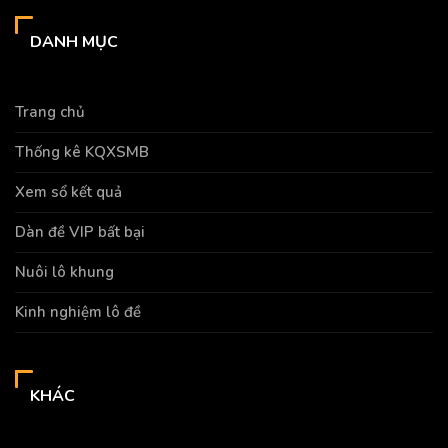
DANH MỤC
Trang chủ
Thống kê KQXSMB
Xem sổ kết quả
Dàn đề VIP bất bại
Nuôi lô khung
Kinh nghiệm lô đề
KHÁC