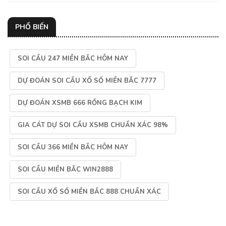
PHỔ BIẾN
SOI CẦU 247 MIỀN BẮC HÔM NAY
DỰ ĐOÁN SOI CẦU XỔ SỐ MIỀN BẮC 7777
DỰ ĐOÁN XSMB 666 RỒNG BẠCH KIM
GIA CÁT DỰ SOI CẦU XSMB CHUẨN XÁC 98%
SOI CẦU 366 MIỀN BẮC HÔM NAY
SOI CẦU MIỀN BẮC WIN2888
SOI CẦU XỔ SỐ MIỀN BẮC 888 CHUẨN XÁC