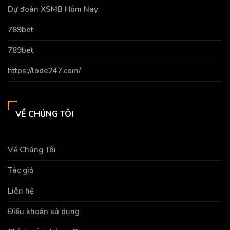
Dự đoán XSMB Hôm Nay
789bet
789bet
https://lode247.com/
VỀ CHÚNG TÔI
Về Chúng Tôi
Tác giả
Liên hệ
Điều khoản sử dụng