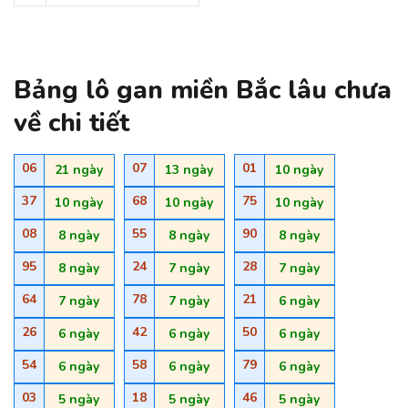
Bảng lô gan miền Bắc lâu chưa
về chi tiết
06
07
01
21 ngày
13 ngày
10 ngày
37
68
75
10 ngày
10 ngày
10 ngày
08
55
90
8 ngày
8 ngày
8 ngày
95
24
28
8 ngày
7 ngày
7 ngày
64
78
21
7 ngày
7 ngày
6 ngày
26
42
50
6 ngày
6 ngày
6 ngày
54
58
79
6 ngày
6 ngày
6 ngày
03
18
46
5 ngày
5 ngày
5 ngày