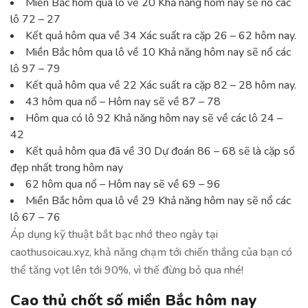
Miền Bắc hôm qua lô về 20 Khả năng hôm nay sẽ nổ các
lô 72 – 27
Kết quả hôm qua về 34 Xác suất ra cặp 26 – 62 hôm nay.
Miền Bắc hôm qua lô về 10 Khả năng hôm nay sẽ nổ các
lô 97 – 79
Kết quả hôm qua về 22 Xác suất ra cặp 82 – 28 hôm nay.
43 hôm qua nổ – Hôm nay sẽ về 87 – 78
Hôm qua có lô 92 Khả năng hôm nay sẽ về các lô 24 –
42
Kết quả hôm qua đã về 30 Dự đoán 86 – 68 sẽ là cặp số
đẹp nhất trong hôm nay
62 hôm qua nổ – Hôm nay sẽ về 69 – 96
Miền Bắc hôm qua lô về 29 Khả năng hôm nay sẽ nổ các
lô 67 – 76
Áp dụng kỹ thuật bắt bạc nhớ theo ngày tại
caothusoicau.xyz, khả năng chạm tới chiến thắng của bạn có
thể tăng vọt lên tới 90%, vì thế đừng bỏ qua nhé!
Cao thủ chốt số miền Bắc hôm nay