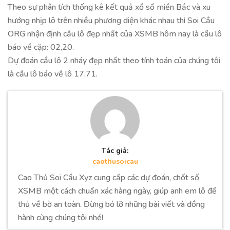
Theo sự phân tích thống kê kết quả xổ số miền Bắc và xu
hướng nhịp lô trên nhiều phương diện khác nhau thì Soi Cầu
ORG nhận định cầu lô đẹp nhất của XSMB hôm nay là cầu lô
báo về cặp: 02,20.
Dự đoán cầu lô 2 nháy đẹp nhất theo tính toán của chúng tôi
là cầu lô báo về lô 17,71.
Tác giả:
caothusoicau
Cao Thủ Soi Cầu Xyz cung cấp các dự đoán, chốt số
XSMB một cách chuẩn xác hàng ngày, giúp anh em lô đề
thủ về bờ an toàn. Đừng bỏ lỡ những bài viết và đồng
hành cùng chúng tôi nhé!