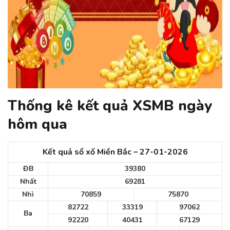
Thống kê kết quả XSMB ngày
hôm qua
Kết quả sổ xố Miền Bắc – 27-01-2026
ĐB
39380
Nhất
69281
Nhì
70859
75870
82722
33319
97062
Ba
92220
40431
67129