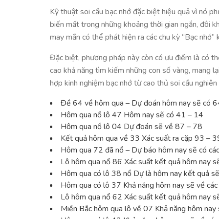
Kỹ thuật soi cầu bạc nhớ đặc biệt hiệu quả vì nó ph
biến mất trong những khoảng thời gian ngắn, đôi kh
may mắn có thể phát hiện ra các chu kỳ “Bạc nhớ” 
Đặc biệt, phương pháp này còn có ưu điểm là có t
cao khả năng tìm kiếm những con số vàng, mang lại
hợp kinh nghiệm bạc nhớ từ cao thủ soi cầu nghiên 
Đề 64 về hôm qua – Dự đoán hôm nay sẽ có 6
Hôm qua nổ lô 47 Hôm nay sẽ có 41 – 14
Hôm qua nổ lô 04 Dự đoán sẽ về 87 – 78
Kết quả hôm qua về 33 Xác suất ra cặp 93 – 3
Hôm qua 72 đã nổ – Dự báo hôm nay sẽ có các
Lô hôm qua nổ 86 Xác suất kết quả hôm nay s
Hôm qua có lô 38 nổ Dự là hôm nay kết quả sẽ
Hôm qua có lô 37 Khả năng hôm nay sẽ về các
Lô hôm qua nổ 62 Xác suất kết quả hôm nay s
Miền Bắc hôm qua lô về 07 Khả năng hôm nay s