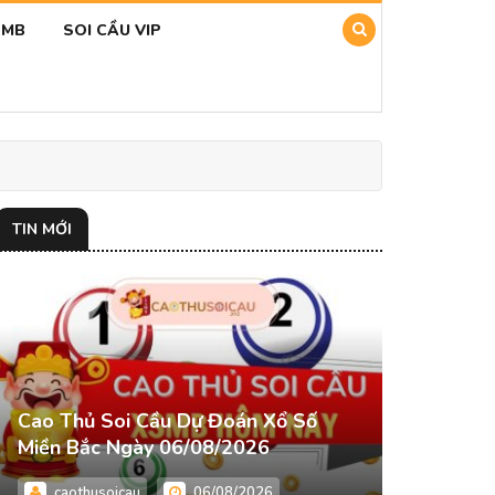
SMB
SOI CẦU VIP
TIN MỚI
Cao Thủ Soi Cầu Dự Đoán Xổ Số
Miền Bắc Ngày 06/08/2026
caothusoicau
06/08/2026