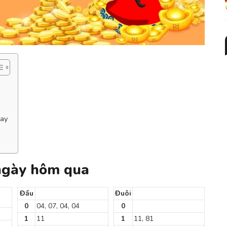
nay
ngày hôm qua
Đầu
Đuôi
0
04, 07, 04, 04
0
1
11
1
11, 81