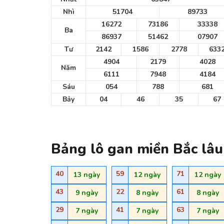
Nhì
51704
89733
16272
73186
33338
Ba
86937
51462
07907
Tư
2142
1586
2778
633
4904
2179
4028
Năm
6111
7948
4184
Sáu
054
788
681
Bảy
04
46
35
67
Bảng lô gan miền Bắc lâu 
40
59
71
13 ngày
12 ngày
12 ngày
43
22
61
9 ngày
8 ngày
8 ngày
29
41
63
7 ngày
7 ngày
7 ngày