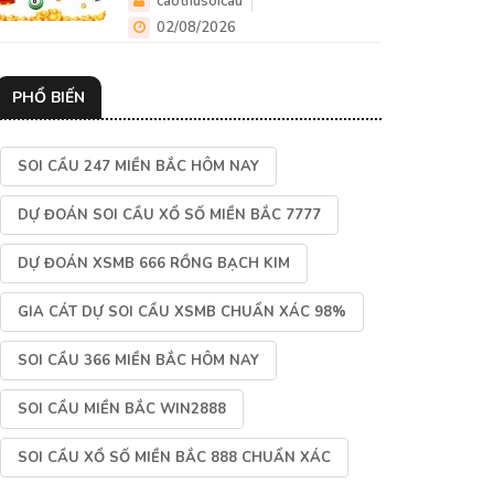
caothusoicau
02/08/2026
PHỔ BIẾN
SOI CẦU 247 MIỀN BẮC HÔM NAY
DỰ ĐOÁN SOI CẦU XỔ SỐ MIỀN BẮC 7777
DỰ ĐOÁN XSMB 666 RỒNG BẠCH KIM
GIA CÁT DỰ SOI CẦU XSMB CHUẨN XÁC 98%
SOI CẦU 366 MIỀN BẮC HÔM NAY
SOI CẦU MIỀN BẮC WIN2888
SOI CẦU XỔ SỐ MIỀN BẮC 888 CHUẨN XÁC