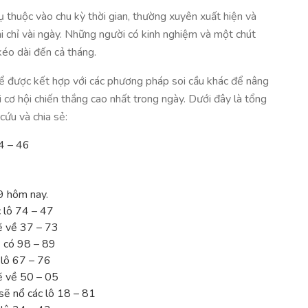
ụ thuộc vào chu kỳ thời gian, thường xuyên xuất hiện và
i chỉ vài ngày. Những người có kinh nghiệm và một chút
kéo dài đến cả tháng.
hể được kết hợp với các phương pháp soi cầu khác để nâng
 cơ hội chiến thắng cao nhất trong ngày. Dưới đây là tổng
cứu và chia sẻ:
4 – 46
9 hôm nay.
 lô 74 – 47
ẽ về 37 – 73
 có 98 – 89
 lô 67 – 76
ẽ về 50 – 05
ẽ nổ các lô 18 – 81