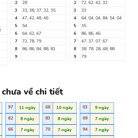
2
28
2
72, 62, 42, 32
3
33, 38, 37, 32, 35
3
33
4
47, 42, 48, 46
4
64, 04, 04, 84, 54, 04
5
54
5
35
2
6
64, 62, 67
6
86, 86, 46
7
72, 78, 79
7
47, 37, 07, 67
8
86, 86, 84, 88, 81
8
38, 78, 28, 48, 88
9
9
79
chưa về chi tiết
97
68
03
11 ngày
10 ngày
9 ngày
82
83
09
8 ngày
8 ngày
7 ngày
66
70
94
7 ngày
7 ngày
7 ngày