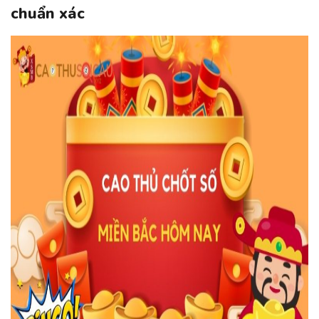
chuẩn xác