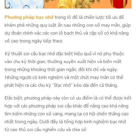
Phương pháp bạc nhớ
trong lô đề là chiến lược tối ưu để
khám phá những quy luật ẩn sau những con số may mắn, giúp
dự đoán chính xác các con lô bạch thủ và cặp số có khả năng
về cao trong ngày tiếp theo.
Kỹ thuật soi cầu bạc nhớ đặc biệt hiệu quả vì nó phụ thuộc
vào chu kỳ thời gian, thường xuyên xuất hiện và biến mất
trong những khoảng thời gian ngắn, đôi khi chỉ vài ngày.
Những người có kinh nghiệm và một chút may mắn có thể
phát hiện ra các chu kỳ “Bạc nhớ” kéo dài đến cả tháng.
Đặc biệt, phương pháp này còn có ưu điểm là có thể được kết
hợp với các phương pháp soi cầu khác để nâng cao khả năng
tìm kiếm những con số vàng, mang lại cơ hội chiến thắng cao
nhất trong ngày. Dưới đây là tổng hợp kinh nghiệm bạc nhớ
từ cao thủ soi cầu nghiên cứu và chia sẻ: