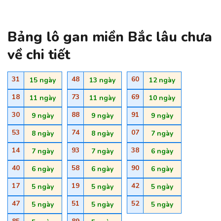
Bảng lô gan miền Bắc lâu chưa
về chi tiết
31
48
60
15 ngày
13 ngày
12 ngày
18
73
69
11 ngày
11 ngày
10 ngày
30
88
91
9 ngày
9 ngày
9 ngày
53
74
07
8 ngày
8 ngày
7 ngày
14
93
38
7 ngày
7 ngày
6 ngày
40
58
90
6 ngày
6 ngày
6 ngày
17
19
42
5 ngày
5 ngày
5 ngày
47
51
52
5 ngày
5 ngày
5 ngày