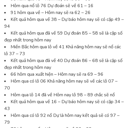
Hôm qua nổ lô 76 Dự đoán sẽ về 61 – 16
91 hôm qua về – Hôm nay sẽ ra 62 – 26
Kết quả hôm qua về 38 – Dự báo hôm nay sẽ có cặp 49 –
94
Kết quả hôm qua đã về 59 Dự đoán 85 – 58 sẽ là cặp số
đẹp nhất trong hôm nay
Miền Bắc hôm qua lô về 41 Khả năng hôm nay sẽ nổ các
lô 37 – 73
Kết quả hôm qua đã về 40 Dự đoán 86 – 68 sẽ là cặp số
đẹp nhất trong hôm nay
66 hôm qua xuất hiện – Hôm nay sẽ ra 69 – 96
Hôm qua có lô 06 Khả năng hôm nay sẽ về các lô 07 –
70
Hôm qua lô 14 đã về Hôm nay lô 98 – 89 chắc sẽ nổ
Kết quả hôm qua về 16 – Dự báo hôm nay sẽ có cặp 34 –
43
Hôm qua có lô 92 nổ Dự là hôm nay kết quả sẽ có 97 –
79