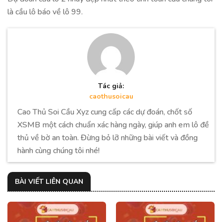
là cầu lô báo về lô 99.
Tác giả:
caothusoicau
Cao Thủ Soi Cầu Xyz cung cấp các dự đoán, chốt số
XSMB một cách chuẩn xác hàng ngày, giúp anh em lô đề
thủ về bờ an toàn. Đừng bỏ lỡ những bài viết và đồng
hành cùng chúng tôi nhé!
BÀI VIẾT LIÊN QUAN