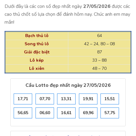
Dưới đây là các con số đẹp nhất ngày
27/05/2026
được các
cao thủ chốt số lựa chọn để đánh hôm nay. Chúc anh em may
mắn!
Bạch thủ lô
64
Song thủ lô
42 – 24, 80 – 08
Giải đặc biệt
87
Lô kép
33 – 88
Lô xiên
48 – 70
Cầu Lotto đẹp nhất ngày 27/05/2026
17,71
07,70
13,31
19,91
15,51
56,65
06,60
16,61
69,96
57,75