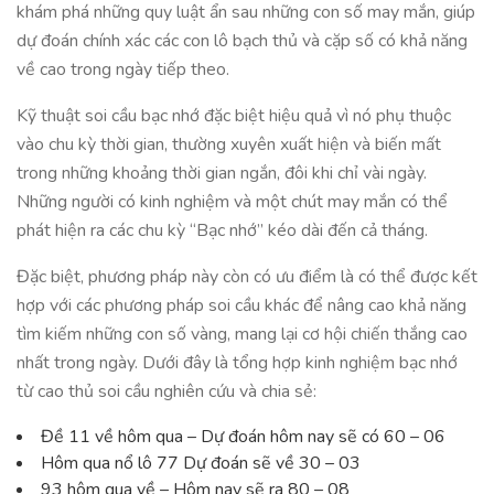
khám phá những quy luật ẩn sau những con số may mắn, giúp
dự đoán chính xác các con lô bạch thủ và cặp số có khả năng
về cao trong ngày tiếp theo.
Kỹ thuật soi cầu bạc nhớ đặc biệt hiệu quả vì nó phụ thuộc
vào chu kỳ thời gian, thường xuyên xuất hiện và biến mất
trong những khoảng thời gian ngắn, đôi khi chỉ vài ngày.
Những người có kinh nghiệm và một chút may mắn có thể
phát hiện ra các chu kỳ “Bạc nhớ” kéo dài đến cả tháng.
Đặc biệt, phương pháp này còn có ưu điểm là có thể được kết
hợp với các phương pháp soi cầu khác để nâng cao khả năng
tìm kiếm những con số vàng, mang lại cơ hội chiến thắng cao
nhất trong ngày. Dưới đây là tổng hợp kinh nghiệm bạc nhớ
từ cao thủ soi cầu nghiên cứu và chia sẻ:
Đề 11 về hôm qua – Dự đoán hôm nay sẽ có 60 – 06
Hôm qua nổ lô 77 Dự đoán sẽ về 30 – 03
93 hôm qua về – Hôm nay sẽ ra 80 – 08