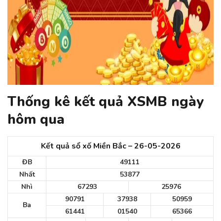
Thống kê kết quả XSMB ngày
hôm qua
Kết quả sổ xố Miền Bắc – 26-05-2026
ĐB
49111
Nhất
53877
Nhì
67293
25976
90791
37938
50959
Ba
61441
01540
65366