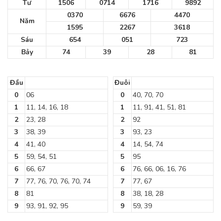
Tư
1506
0714
1716
9892
0370
6676
4470
Năm
1595
2267
3618
Sáu
654
051
723
Bảy
74
39
28
81
Đầu
Đuôi
0
06
0
40, 70, 70
1
11, 14, 16, 18
1
11, 91, 41, 51, 81
2
23, 28
2
92
3
38, 39
3
93, 23
4
41, 40
4
14, 54, 74
5
59, 54, 51
5
95
6
66, 67
6
76, 66, 06, 16, 76
7
77, 76, 70, 76, 70, 74
7
77, 67
8
81
8
38, 18, 28
9
93, 91, 92, 95
9
59, 39