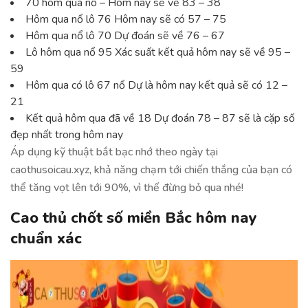
70 hôm qua nổ – Hôm nay sẽ về 83 – 38
Hôm qua nổ lô 76 Hôm nay sẽ có 57 – 75
Hôm qua nổ lô 70 Dự đoán sẽ về 76 – 67
Lô hôm qua nổ 95 Xác suất kết quả hôm nay sẽ về 95 –
59
Hôm qua có lô 67 nổ Dự là hôm nay kết quả sẽ có 12 –
21
Kết quả hôm qua đã về 18 Dự đoán 78 – 87 sẽ là cặp số
đẹp nhất trong hôm nay
Áp dụng kỹ thuật bắt bạc nhớ theo ngày tại
caothusoicau.xyz, khả năng chạm tới chiến thắng của bạn có
thể tăng vọt lên tới 90%, vì thế đừng bỏ qua nhé!
Cao thủ chốt số miền Bắc hôm nay
chuẩn xác