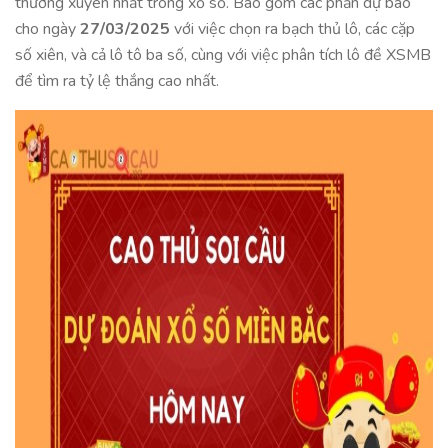
thường xuyên nhất trong xổ số. Bao gồm các phần dự báo
cho ngày
27/03/2025
với việc chọn ra bạch thủ lô, các cặp
số xiên, và cả lô tô ba số, cùng với việc phân tích lô đề XSMB
để tìm ra tỷ lệ thắng cao nhất.