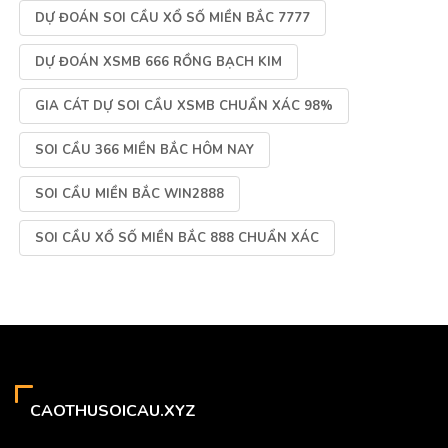
DỰ ĐOÁN SOI CẦU XỔ SỐ MIỀN BẮC 7777
DỰ ĐOÁN XSMB 666 RỒNG BẠCH KIM
GIA CÁT DỰ SOI CẦU XSMB CHUẨN XÁC 98%
SOI CẦU 366 MIỀN BẮC HÔM NAY
SOI CẦU MIỀN BẮC WIN2888
SOI CẦU XỔ SỐ MIỀN BẮC 888 CHUẨN XÁC
CAOTHUSOICAU.XYZ