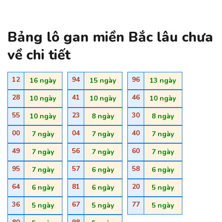
Bảng lô gan miền Bắc lâu chưa
về chi tiết
12
94
96
16 ngày
15 ngày
13 ngày
28
41
46
10 ngày
10 ngày
10 ngày
55
23
30
10 ngày
8 ngày
8 ngày
00
04
40
7 ngày
7 ngày
7 ngày
49
56
60
7 ngày
7 ngày
7 ngày
95
57
58
7 ngày
6 ngày
6 ngày
64
81
20
6 ngày
6 ngày
5 ngày
36
67
77
5 ngày
5 ngày
5 ngày