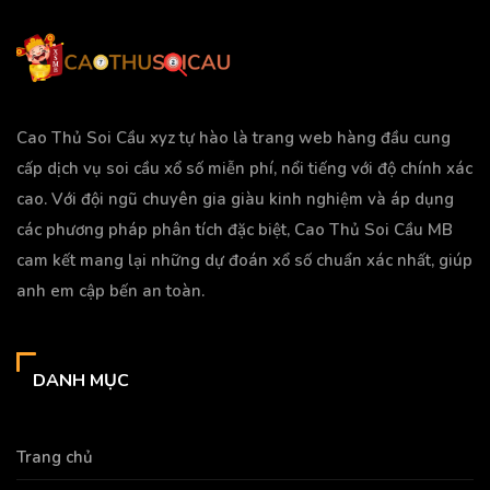
Cao Thủ Soi Cầu xyz tự hào là trang web hàng đầu cung
cấp dịch vụ soi cầu xổ số miễn phí, nổi tiếng với độ chính xác
cao. Với đội ngũ chuyên gia giàu kinh nghiệm và áp dụng
các phương pháp phân tích đặc biệt, Cao Thủ Soi Cầu MB
cam kết mang lại những dự đoán xổ số chuẩn xác nhất, giúp
anh em cập bến an toàn.
DANH MỤC
Trang chủ