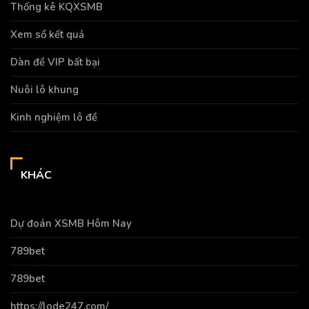
Thống kê KQXSMB
Xem sổ kết quả
Dàn đề VIP bất bại
Nuôi lô khung
Kinh nghiệm lô đề
KHÁC
Dự đoán XSMB Hôm Nay
789bet
789bet
https://lode247.com/