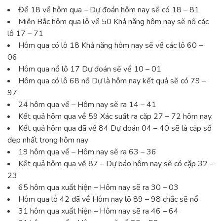
Đề 18 về hôm qua – Dự đoán hôm nay sẽ có 18 – 81
Miền Bắc hôm qua lô về 50 Khả năng hôm nay sẽ nổ các
lô 17 – 71
Hôm qua có lô 18 Khả năng hôm nay sẽ về các lô 60 –
06
Hôm qua nổ lô 17 Dự đoán sẽ về 10 – 01
Hôm qua có lô 68 nổ Dự là hôm nay kết quả sẽ có 79 –
97
24 hôm qua về – Hôm nay sẽ ra 14 – 41
Kết quả hôm qua về 59 Xác suất ra cặp 27 – 72 hôm nay.
Kết quả hôm qua đã về 84 Dự đoán 04 – 40 sẽ là cặp số
đẹp nhất trong hôm nay
19 hôm qua về – Hôm nay sẽ ra 63 – 36
Kết quả hôm qua về 87 – Dự báo hôm nay sẽ có cặp 32 –
23
65 hôm qua xuất hiện – Hôm nay sẽ ra 30 – 03
Hôm qua lô 42 đã về Hôm nay lô 89 – 98 chắc sẽ nổ
31 hôm qua xuất hiện – Hôm nay sẽ ra 46 – 64