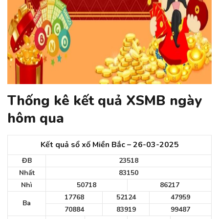
Thống kê kết quả XSMB ngày
hôm qua
Kết quả sổ xố Miền Bắc – 26-03-2025
ĐB
23518
Nhất
83150
Nhì
50718
86217
17768
52124
47959
Ba
70884
83919
99487