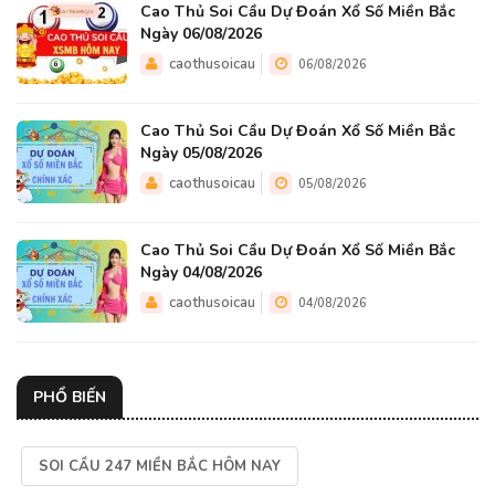
Cao Thủ Soi Cầu Dự Đoán Xổ Số Miền Bắc
Ngày 06/08/2026
caothusoicau
06/08/2026
Cao Thủ Soi Cầu Dự Đoán Xổ Số Miền Bắc
Ngày 05/08/2026
caothusoicau
05/08/2026
Cao Thủ Soi Cầu Dự Đoán Xổ Số Miền Bắc
Ngày 04/08/2026
caothusoicau
04/08/2026
PHỔ BIẾN
SOI CẦU 247 MIỀN BẮC HÔM NAY