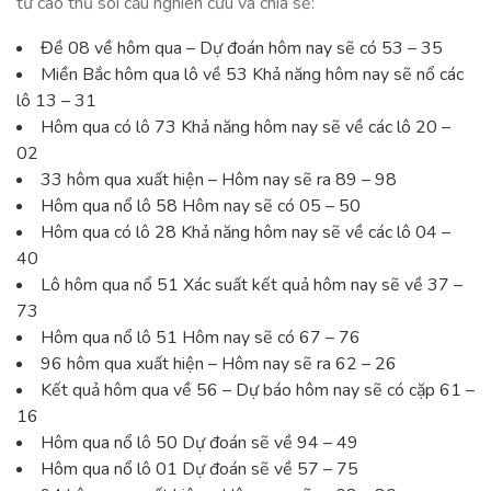
từ cao thủ soi cầu nghiên cứu và chia sẻ:
Đề 08 về hôm qua – Dự đoán hôm nay sẽ có 53 – 35
Miền Bắc hôm qua lô về 53 Khả năng hôm nay sẽ nổ các
lô 13 – 31
Hôm qua có lô 73 Khả năng hôm nay sẽ về các lô 20 –
02
33 hôm qua xuất hiện – Hôm nay sẽ ra 89 – 98
Hôm qua nổ lô 58 Hôm nay sẽ có 05 – 50
Hôm qua có lô 28 Khả năng hôm nay sẽ về các lô 04 –
40
Lô hôm qua nổ 51 Xác suất kết quả hôm nay sẽ về 37 –
73
Hôm qua nổ lô 51 Hôm nay sẽ có 67 – 76
96 hôm qua xuất hiện – Hôm nay sẽ ra 62 – 26
Kết quả hôm qua về 56 – Dự báo hôm nay sẽ có cặp 61 –
16
Hôm qua nổ lô 50 Dự đoán sẽ về 94 – 49
Hôm qua nổ lô 01 Dự đoán sẽ về 57 – 75