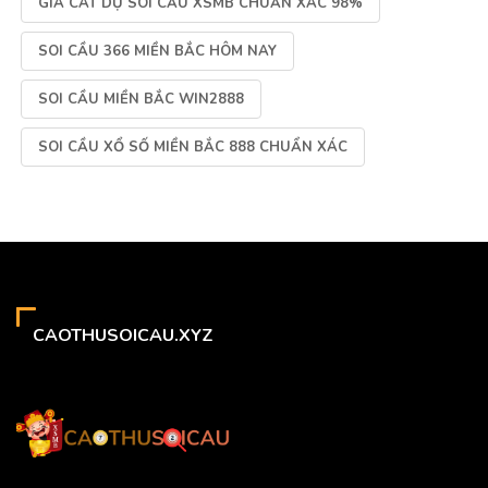
GIA CÁT DỰ SOI CẦU XSMB CHUẨN XÁC 98%
SOI CẦU 366 MIỀN BẮC HÔM NAY
SOI CẦU MIỀN BẮC WIN2888
SOI CẦU XỔ SỐ MIỀN BẮC 888 CHUẨN XÁC
CAOTHUSOICAU.XYZ