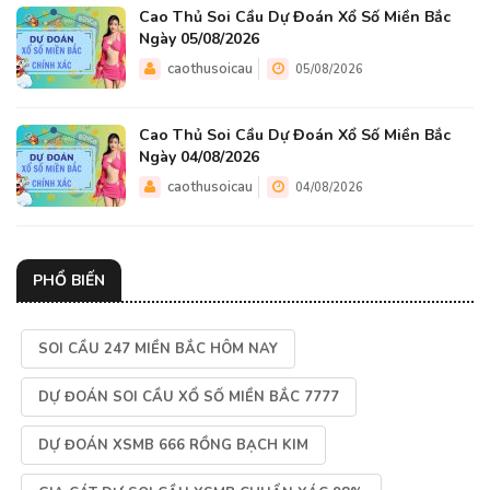
Cao Thủ Soi Cầu Dự Đoán Xổ Số Miền Bắc
Ngày 05/08/2026
caothusoicau
05/08/2026
Cao Thủ Soi Cầu Dự Đoán Xổ Số Miền Bắc
Ngày 04/08/2026
caothusoicau
04/08/2026
PHỔ BIẾN
SOI CẦU 247 MIỀN BẮC HÔM NAY
DỰ ĐOÁN SOI CẦU XỔ SỐ MIỀN BẮC 7777
DỰ ĐOÁN XSMB 666 RỒNG BẠCH KIM