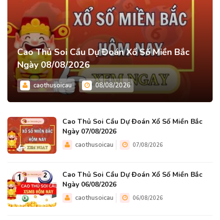
Cao Thủ Soi Cầu Dự Đoán Xổ Số Miền Bắc
Ngày 08/08/2026
caothusoicau
08/08/2026
Cao Thủ Soi Cầu Dự Đoán Xổ Số Miền Bắc
Ngày 07/08/2026
caothusoicau
07/08/2026
Cao Thủ Soi Cầu Dự Đoán Xổ Số Miền Bắc
Ngày 06/08/2026
caothusoicau
06/08/2026