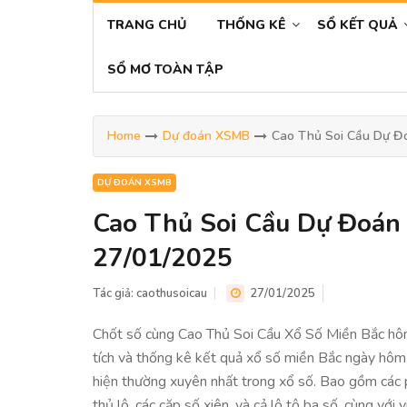
TRANG CHỦ
THỐNG KÊ
SỔ KẾT QUẢ
SỔ MƠ TOÀN TẬP
Home
Dự đoán XSMB
Cao Thủ Soi Cầu Dự Đ
DỰ ĐOÁN XSMB
Cao Thủ Soi Cầu Dự Đoán
27/01/2025
Tác giả:
caothusoicau
27/01/2025
Chốt số cùng Cao Thủ Soi Cầu Xổ Số Miền Bắc hô
tích và thống kê kết quả xổ số miền Bắc ngày hôm
hiện thường xuyên nhất trong xổ số. Bao gồm các
thủ lô, các cặp số xiên, và cả lô tô ba số, cùng với