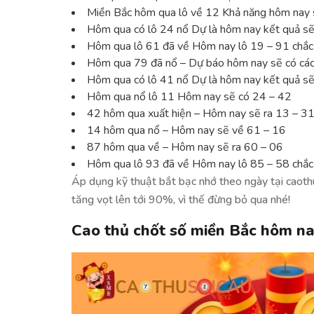
Miền Bắc hôm qua lô về 12 Khả năng hôm nay s
Hôm qua có lô 24 nổ Dự là hôm nay kết quả sẽ
Hôm qua lô 61 đã về Hôm nay lô 19 – 91 chắc
Hôm qua 79 đã nổ – Dự báo hôm nay sẽ có các
Hôm qua có lô 41 nổ Dự là hôm nay kết quả sẽ
Hôm qua nổ lô 11 Hôm nay sẽ có 24 – 42
42 hôm qua xuất hiện – Hôm nay sẽ ra 13 – 3
14 hôm qua nổ – Hôm nay sẽ về 61 – 16
87 hôm qua về – Hôm nay sẽ ra 60 – 06
Hôm qua lô 93 đã về Hôm nay lô 85 – 58 chắc
Áp dụng kỹ thuật bắt bạc nhớ theo ngày tại caoth
tăng vọt lên tới 90%, vì thế đừng bỏ qua nhé!
Cao thủ chốt số miền Bắc hôm n