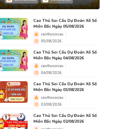
Cao Thủ Soi Cầu Dự Đoán Xổ Số
Miền Bắc Ngày 05/08/2026
caothusoicau
05/08/2026
Cao Thủ Soi Cầu Dự Đoán Xổ Số
Miền Bắc Ngày 04/08/2026
caothusoicau
04/08/2026
Cao Thủ Soi Cầu Dự Đoán Xổ Số
Miền Bắc Ngày 03/08/2026
caothusoicau
03/08/2026
Cao Thủ Soi Cầu Dự Đoán Xổ Số
Miền Bắc Ngày 02/08/2026