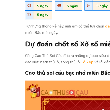
09
48
54
5 ngày
5 ngày
5 ngày
92
5 ngày
Từ những thống kê này, anh em có thể lựa chọn
đá
miền Bắc mỗi ngày.
Dự đoán chốt số Xổ số mi
Cùng Cao Thủ Soi Cầu đưa ra những dự báo siêu 
đặc biệt, bạch thủ lô, song thủ lô,
lô kép
và lô xiê
Cao thủ soi cầu bạc nhớ miền Bắ